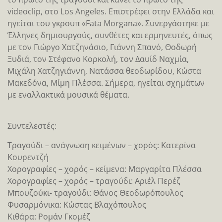
videoclip, στο Los Angeles. Επιστρέφει στην Ελλάδα και
ηγείται του γκρουπ «Fata Morgana». Συνεργάστηκε με
Έλληνες δημιουργούς, συνθέτες και ερμηνευτές, όπως
με τον Γιώργο Χατζηνάσιο, Γιάννη Σπανό, Θοδωρή
Ξυδιά, τον Στέφανο Κορκολή, τον Δαυίδ Ναχμία,
Μιχάλη Χατζηγιάννη, Νατάσσα θεοδωρίδου, Κώστα
Μακεδόνα, Μίμη Πλέσσα. Σήμερα, ηγείται σχημάτων
με εναλλακτικά μουσικά θέματα.
Συντελεστές:
Τραγούδι – ανάγνωση κειμένων – χορός: Κατερίνα
Κουρεντζή
Χορογραφίες – χορός – κείμενα: Μαργαρίτα Πλέσσα
Χορογραφίες – χορός – τραγούδι: Αριέλ Περέζ
Μπουζούκι- τραγούδι: Θάνος Θεοδωρόπουλος
Φυσαρμόνικα: Κώστας Βλαχόπουλος
Κιθάρα: Ρομάν Γκομέζ