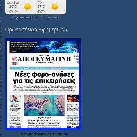
πρόγνωση καιρού από το weather.gr
Πρωτοσέλιδα Εφημερίδων
Τα
πρωτοσέλιδα
των
εφημερίδων