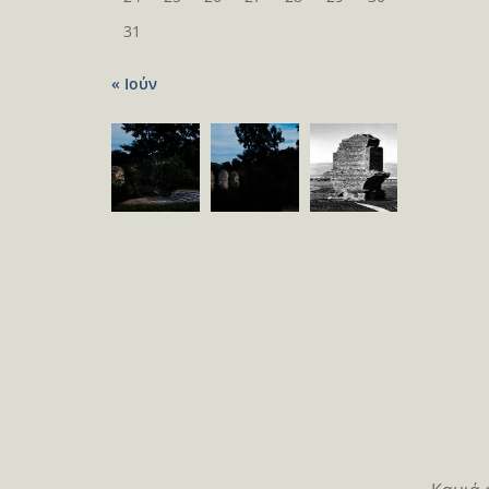
31
« Ιούν