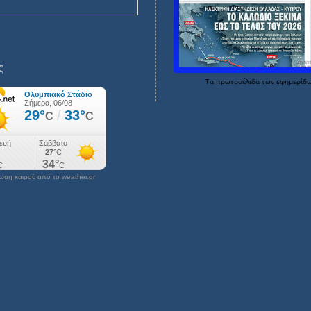
ς
Τα
πρωτοσέλιδα
των
εφημερίδ
ση καιρού από το weather.gr