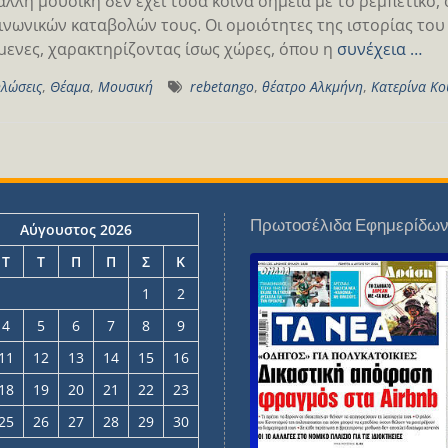
άλλη μουσική δεν έχει τόσα κοινά σημεία με το ρεμπέτικο,
ινωνικών καταβολών τους. Οι ομοιότητες της ιστορίας του 
ενες, χαρακτηρίζοντας ίσως χώρες, όπου η
συνέχεια …
λώσεις
,
Θέαμα
,
Μουσική
rebetango
,
θέατρο Αλκμήνη
,
Κατερίνα Κο
Πρωτοσέλιδα Εφημερίδω
Αύγουστος 2026
Τ
Τ
Π
Π
Σ
Κ
1
2
4
5
6
7
8
9
11
12
13
14
15
16
18
19
20
21
22
23
25
26
27
28
29
30