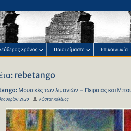
ης
πό
λεύθερος Χρόνος
Ποιοι είμαστε
Επικοινωνία
έτα:
rebetango
ango: Μουσικές των λιμανιών – Πειραιάς και Μπου
βρουαρίου 2020
Κώστας Χαλέμος