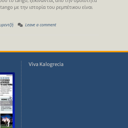
 όσο το tango, ξεκινώντας από την ομοιότητα
tango με την ιστορία του ρεμπέτικου είναι
υρεντζή
Leave a comment
ν
Viva Kalogrecia