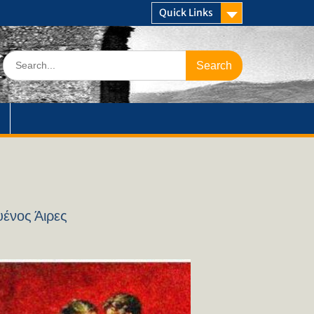
Quick Links
Search
for:
ένος Άιρες