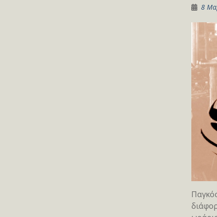
8 Μα
Παγκόσ
διάφορ