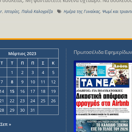
 δουλειάς. Μη φανταστείτε κανένα οχτάωρο. Να δουλεύο
er
,
Ιστορίες
,
Παλιά Καλογρέζα
Hμέρα της Γυναίκας
,
Ψωμί και τριαν
Πρωτοσέλιδα Εφημερίδω
Μάρτιος 2023
Τ
Τ
Π
Π
Σ
Κ
1
2
3
4
5
7
8
9
10
11
12
14
15
16
17
18
19
21
22
23
24
25
26
28
29
30
31
Σεπ »