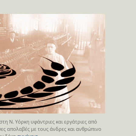
στη Ν. Υόρκη υφάντριες και εργάτριες από
ες απολαβές με τους άνδρες και ανθρώπινο