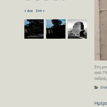
« Δεκ
Σεπ »
Στη μν
από 79
εκδράμ
Slid
Ημέρα