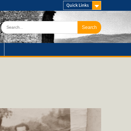
Quick Links
Search
for: