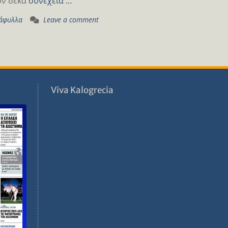
υν δέκα
συνέχεια …
τάφυλλα
Leave a comment
ν
Viva Kalogrecia