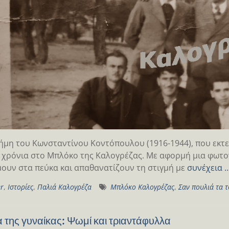
ήμη του Κωνσταντίνου Κοντόπουλου (1916-1944), που εκτε
 χρόνια στο Μπλόκο της Καλογρέζας. Με αφορμή μια φωτογ
ουν στα πεύκα και απαθανατίζουν τη στιγμή με
συνέχεια 
er
,
Ιστορίες
,
Παλιά Καλογρέζα
Μπλόκο Καλογρέζας
,
Σαν πουλιά τα 
 της γυναίκας: Ψωμί και τριαντάφυλλα