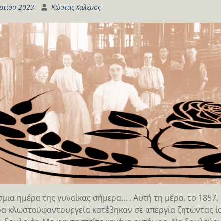
ρτίου 2023
Κώστας Χαλέμος
μια ημέρα της γυναίκας σήμερα… . Αυτή τη μέρα, το 1857, 
α κλωστοϋφαντουργεία κατέβηκαν σε απεργία ζητώντας ίσ