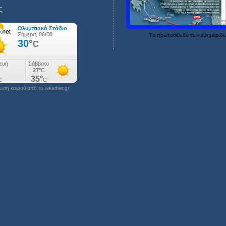
ς
Τα
πρωτοσέλιδα
των
εφημερίδ
ση καιρού από το weather.gr