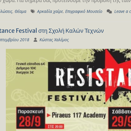
 χώρα. Για σήμερα σας προτείνουμε την προβολή της ταιν
λώσεις
,
Θέαμα
Αρκαδία χαίρε
,
Επιγραφικό Μουσείο
Leave a
tance Festival στη Σχολή Καλών Τεχνών
επτεμβρίου 2018
Κώστας Χαλέμος