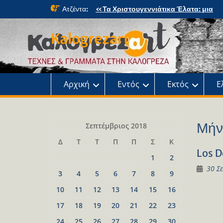
Skip
Ατζέντα:
«Τα Χριστουγεννιάτικα Έλατα: μια
to
μαγική περιπέτεια» στο κτήμα Φιξ
content
Η Χριστουγεννιάτικη συναυλία του
Kalogrezart
Ωδείου
Παρουσίαση του βιβλίου: Τα παιδιά τ
αλάνας
Παρουσίαση του βιβλίου «Τοντόρ, α
τη Σαφράμπολη στην Καλογρέζα»
Αρχική
Εντός
Εκτός
Ε
Μήν
Σεπτέμβριος 2018
Δ
Τ
Τ
Π
Π
Σ
Κ
Los D
1
2
30 Σ
3
4
5
6
7
8
9
10
11
12
13
14
15
16
17
18
19
20
21
22
23
24
25
26
27
28
29
30