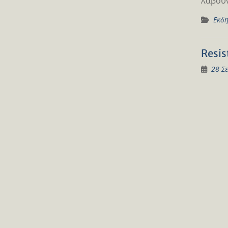
λάβουν
Εκδη
Resis
28 Σ