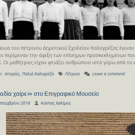
αίνια του πέτρινου Δημοτικού Σχολείου Καλογρέζας έγιναν 
οι περίμεναν την άφιξη των επίσημων προσκεκλημένων πο
. Οι μαθήτριες είχαν φτιάξει ανθρώπινο ιστό γύρω από το
er
,
Ιστορίες
,
Παλιά Καλογρέζα
Πέτρινο
Leave a comment
δία χαίρε» στο Επιγραφικό Μουσείο
επτεμβρίου 2018
Κώστας Χαλέμος