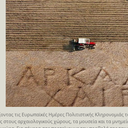
οντας τις Ευρωπαϊκές Ημέρες Πολιτιστικής Κληρονομιάς τ
ς στους αρχαιολογικούς χώρους, τα μουσεία και τα μνημεί