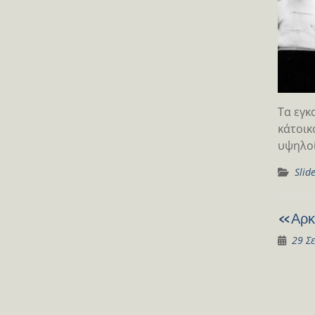
Tα εγκ
κάτοικ
υψηλοί
Slid
«Αρκα
29 Σ