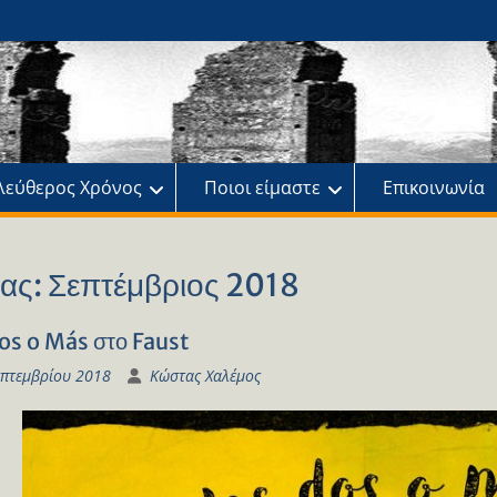
ης
πό
λεύθερος Χρόνος
Ποιοι είμαστε
Επικοινωνία
ας:
Σεπτέμβριος 2018
os o Más στο Faust
επτεμβρίου 2018
Κώστας Χαλέμος