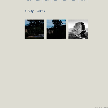
« Αυγ
Οκτ »