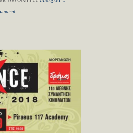
ίας του Φίλιππου
συνέχεια …
 comment