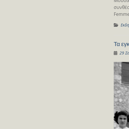
Μουσικ
συνθέσ
Femmes,
Εκδη
Τα εγκ
29 Σ