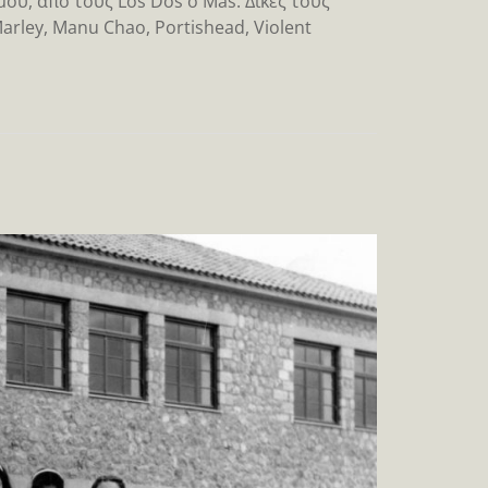
υ, από τους Los Dos o Más. Δικές τους
arley, Manu Chao, Portishead, Violent