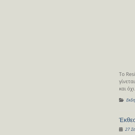
Το Res
γίνετα
και όχ
Εκδη
Έκθεσ
27 Σ