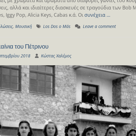
ές με χρώματα και αρώματα από διάφορες γωνιές του κόσμο
εις, αλλά και ιδιαίτερες διασκευές σε τραγούδια των Bob M
 Iggy Pop, Alicia Keys, Cabas κ.ά. Οι
συνέχεια …
λώσεις
,
Μουσική
Los Dos o Más
Leave a comment
αίνια του Πέτρινου
επτεμβρίου 2018
Κώστας Χαλέμος