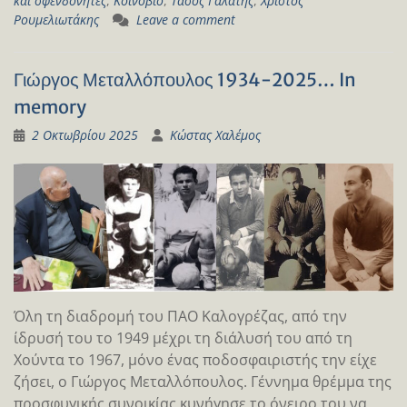
και σφενδονήτες
,
Κοινόβιο
,
Τάσος Γαλάτης
,
Χρίστος
Ρουμελιωτάκης
Leave a comment
Γιώργος Μεταλλόπουλος 1934-2025… In
memory
2 Οκτωβρίου 2025
Κώστας Χαλέμος
Όλη τη διαδρομή του ΠΑΟ Καλογρέζας, από την
ίδρυσή του το 1949 μέχρι τη διάλυσή του από τη
Χούντα το 1967, μόνο ένας ποδοσφαιριστής την είχε
ζήσει, ο Γιώργος Μεταλλόπουλος. Γέννημα θρέμμα της
προσφυγικής συνοικίας κυνήγησε το όνειρο του να