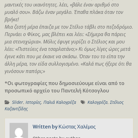
μαντικές του ικανότητες. λέει, «βάλε έναν αριθμό στο
μυαλό σου». Βάζω έναν μεγάλο. Έπαθα πλάκα όταν τον
βρήκε!
Μια ζεστή μέρα έπαιζα με τον Στέλιο τάβλι στο πεζοδρόμιο.
Περνάει ο Φίκος, μας βλέπει και λέει: «Σήμερα θα πάρεις
μια στενοχώρια». Μόλις έφυγε γυρίζει ο Στέλιος και μου
λέει: «Πιστεύεις ένα τσαρλατάνο;» Κι όμως λίγες ώρες μετά
έγινε κάτι που με έκανε να σκάσω. Όταν του το είπα την
άλλη μέρα, τον είδα συλλογισμένο. «Καλά πως ήξερε ότι θα
γινόσουν παπόρι;»
*Οι φωτογραφίες που δημοσιεύουμε είναι από το
προσωπικό αρχείο του Παντελή Κότσογλου
Slider
,
Ιστορίες
,
Παλιά Καλογρέζα
Καλογρέζα
,
Στέλιος
Καζαντζίδης
Written by
Κώστας Χαλέμος