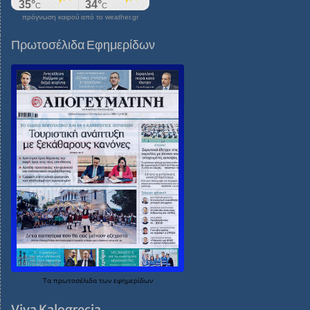
πρόγνωση καιρού από το weather.gr
Πρωτοσέλιδα Εφημερίδων
Τα
πρωτοσέλιδα
των
εφημερίδων
Viva Kalogrecia