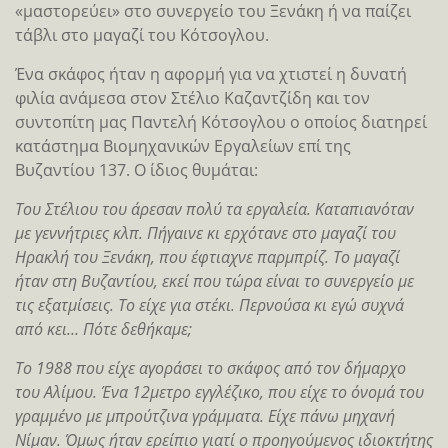
«μαστορεύει» στο συνεργείο του Ξενάκη ή να παίζει
τάβλι στο μαγαζί του Κότσογλου.
Ένα σκάφος ήταν η αφορμή για να χτιστεί η δυνατή
φιλία ανάμεσα στον Στέλιο Καζαντζίδη και τον
συντοπίτη μας Παντελή Κότσογλου ο οποίος διατηρεί
κατάστημα Βιομηχανικών Εργαλείων επί της
Βυζαντίου 137. Ο ίδιος θυμάται:
Του Στέλιου του άρεσαν πολύ τα εργαλεία. Καταπιανόταν
με γεννήτριες κλπ. Πήγαινε κι ερχότανε στο μαγαζί του
Ηρακλή του Ξενάκη, που έφτιαχνε παρμπρίζ. Το μαγαζί
ήταν στη Βυζαντίου, εκεί που τώρα είναι το συνεργείο με
τις εξατμίσεις. Το είχε για στέκι. Περνούσα κι εγώ συχνά
από κει… Πότε δεθήκαμε;
Το 1988 που είχε αγοράσει το σκάφος από τον δήμαρχο
του Αλίμου. Ένα 12μετρο εγγλέζικο, που είχε το όνομά του
γραμμένο με μπρούτζινα γράμματα. Είχε πάνω μηχανή
Νίμαν. Όμως ήταν ερείπιο γιατί ο προηγούμενος ιδιοκτήτης