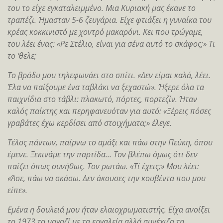
του το είχε εγκαταλειμμένο. Μια Κυριακή μας έκανε το
τραπέζι. Ήμασταν 5-6 ζευγάρια. Είχε φτιάξει η γυναίκα του
κρέας κοκκινιστό με χοντρό μακαρόνι. Κει που τρώγαμε,
του λέει ένας: «Ρε Στέλιο, είναι για σένα αυτό το σκάφος;» Τι
το ‘θελε;
Το βράδυ μου τηλεφωνάει στο σπίτι. «Δεν είμαι καλά, λέει.
Έλα να παίξουμε ένα ταβλάκι να ξεχαστώ». Ήξερε όλα τα
παιχνίδια στο τάβλι: πλακωτό, πόρτες, πορτεζίν. Ήταν
καλός παίκτης και περηφανευόταν για αυτό: «Ξέρεις πόσες
γραβάτες έχω κερδίσει από στοιχήματα;» έλεγε.
Τέλος πάντων, παίρνω το αμάξι και πάω στην Πεύκη, όπου
έμενε. Ξεκινάμε την παρτίδα… Τον βλέπω όμως ότι δεν
παίζει όπως συνήθως. Τον ρωτάω. «Τί έχεις;» Μου λέει:
«Άσε, πάω να σκάσω. Δεν άκουσες την κουβέντα που μου
είπε».
Εμένα η δουλειά μου ήταν ελαιοχρωματιστής. Είχα ανοίξει
το 1973 το μαγαζί με τα εργαλεία αλλά συνέχιζα τη