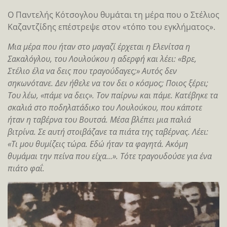
Ο Παντελής Κότσογλου θυμάται τη μέρα που ο Στέλιος
Καζαντζίδης επέστρεψε στον «τόπο του εγκλήματος».
Μια μέρα που ήταν στο μαγαζί έρχεται η Ελενίτσα η
Σακαλόγλου, του Λουλούκου η αδερφή και λέει: «Βρε,
Στέλιο έλα να δεις που τραγούδαγες;» Αυτός δεν
σηκωνότανε. Δεν ήθελε να τον δει ο κόσμος; Ποιος ξέρει;
Του λέω, «πάμε να δεις». Τον παίρνω και πάμε. Κατέβηκε τα
σκαλιά στο ποδηλατάδικο του Λουλούκου, που κάποτε
ήταν η ταβέρνα του Βουτσά. Μέσα βλέπει μια παλιά
βιτρίνα. Σε αυτή στοιβάζανε τα πιάτα της ταβέρνας. Λέει:
«Τι μου θυμίζεις τώρα. Εδώ ήταν τα φαγητά. Ακόμη
θυμάμαι την πείνα που είχα…». Τότε τραγουδούσε για ένα
πιάτο φαΐ.