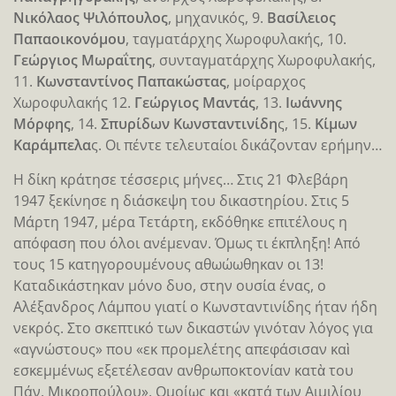
Νικόλαος Ψιλόπουλος
, μηχανικός, 9.
Βασίλειος
Παπαοικονόμου
, ταγματάρχης Χωροφυλακής, 10.
Γεώργιος Μωραΐτης
, συνταγματάρχης Χωροφυλακής,
11.
Κωνσταντίνος Παπακώστας
, μοίραρχος
Χωροφυλακής 12.
Γεώργιος Μαντάς
, 13.
Ιωάννης
Μόρφης
, 14.
Σπυρίδων Κωνσταντινίδη
ς, 15.
Κίμων
Καράμπελα
ς. Οι πέντε τελευταίοι δικάζονταν ερήμην…
Η δίκη κράτησε τέσσερις μήνες… Στις 21 Φλεβάρη
1947 ξεκίνησε η διάσκεψη του δικαστηρίου. Στις 5
Μάρτη 1947, μέρα Τετάρτη, εκδόθηκε επιτέλους η
απόφαση που όλοι ανέμεναν. Όμως τι έκπληξη! Από
τους 15 κατηγορουμένους αθωώωθηκαν οι 13!
Καταδικάστηκαν μόνο δυο, στην ουσία ένας, ο
Αλέξανδρος Λάμπου γιατί ο Κωνσταντινίδης ήταν ήδη
νεκρός. Στο σκεπτικό των δικαστών γινόταν λόγος για
«αγνώστους» που «εκ προμελέτης απεφάσισαν καὶ
εσκεμμένως εξετέλεσαν ανθρωποκτονίαν κατὰ του
Πάν. Μικροπούλου». Ομοίως και «κατά των Αιμιλίου