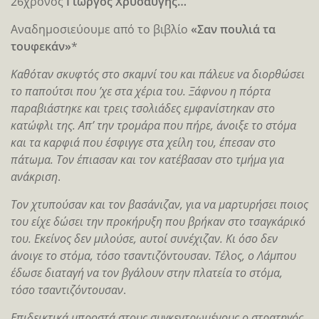
26χρονος
Γιώργος Χρυσαυγής…
Αναδημοσιεύουμε από το βιβλίο
«Σαν πουλιά τα
τουφεκάν»
*
Καθόταν σκυφτός στο σκαμνί του και πάλευε να διορθώσει
το παπούτσι που ’χε στα χέρια του. Ξάφνου η πόρτα
παραβιάστηκε και τρεις τσολιάδες εμφανίστηκαν στο
κατώφλι της. Απ’ την τρομάρα που πήρε, άνοιξε το στόμα
και τα καρφιά που έσφιγγε στα χείλη του, έπεσαν στο
πάτωμα. Τον έπιασαν και τον κατέβασαν στο τμήμα για
ανάκριση
.
Τον χτυπούσαν και τον βασάνιζαν, για να μαρτυρήσει ποιος
του είχε δώσει την προκήρυξη που βρήκαν στο τσαγκάρικό
του. Εκείνος δεν μιλούσε, αυτοί συνέχιζαν. Κι όσο δεν
άνοιγε το στόμα, τόσο τσαντιζόντουσαν. Τέλος, ο Λάμπου
έδωσε διαταγή να τον βγάλουν στην πλατεία το στόμα,
τόσο τσαντιζόντουσαν
.
Επιδεικτικά μπροστά στους συγκεντρωμένους ο στρατηγός