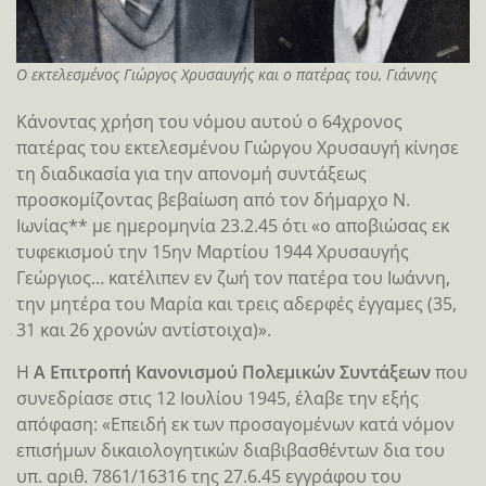
O εκτελεσμένος Γιώργος Χρυσαυγής και ο πατέρας του, Γιάννης
Κάνοντας χρήση του νόμου αυτού ο 64χρονος
πατέρας του εκτελεσμένου Γιώργου Χρυσαυγή κίνησε
τη διαδικασία για την απονομή συντάξεως
προσκομίζοντας βεβαίωση από τον δήμαρχο Ν.
Ιωνίας** με ημερομηνία 23.2.45 ότι «ο αποβιώσας εκ
τυφεκισμού την 15ην Μαρτίου 1944 Χρυσαυγής
Γεώργιος… κατέλιπεν εν ζωή τον πατέρα του Ιωάννη,
την μητέρα του Μαρία και τρεις αδερφές έγγαμες (35,
31 και 26 χρονών αντίστοιχα)».
Η
Α Επιτροπή Κανονισμού Πολεμικών Συντάξεων
που
συνεδρίασε στις 12 Ιουλίου 1945, έλαβε την εξής
απόφαση: «Επειδή εκ των προσαγομένων κατά νόμον
επισήμων δικαιολογητικών διαβιβασθέντων δια του
υπ. αριθ. 7861/16316 της 27.6.45 εγγράφου του