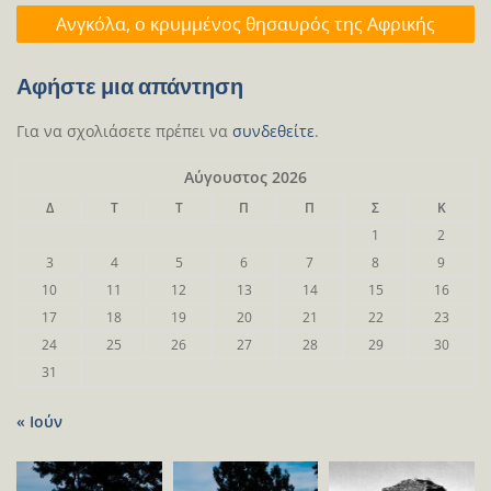
Ανγκόλα, o κρυμμένος θησαυρός της Αφρικής
Αφήστε μια απάντηση
Για να σχολιάσετε πρέπει να
συνδεθείτε
.
Αύγουστος 2026
Δ
Τ
Τ
Π
Π
Σ
Κ
1
2
3
4
5
6
7
8
9
10
11
12
13
14
15
16
17
18
19
20
21
22
23
24
25
26
27
28
29
30
31
« Ιούν