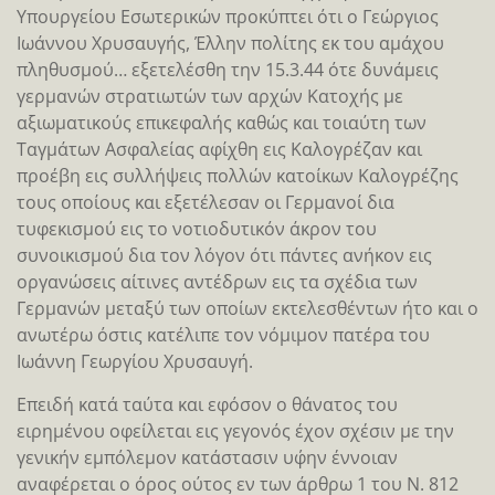
Υπουργείου Εσωτερικών προκύπτει ότι ο Γεώργιος
Ιωάννου Χρυσαυγής, Έλλην πολίτης εκ του αμάχου
πληθυσμού… εξετελέσθη την 15.3.44 ότε δυνάμεις
γερμανών στρατιωτών των αρχών Κατοχής με
αξιωματικούς επικεφαλής καθώς και τοιαύτη των
Ταγμάτων Ασφαλείας αφίχθη εις Καλογρέζαν και
προέβη εις συλλήψεις πολλών κατοίκων Καλογρέζης
τους οποίους και εξετέλεσαν οι Γερμανοί δια
τυφεκισμού εις το νοτιοδυτικόν άκρον του
συνοικισμού δια τον λόγον ότι πάντες ανήκον εις
οργανώσεις αίτινες αντέδρων εις τα σχέδια των
Γερμανών μεταξύ των οποίων εκτελεσθέντων ήτο και ο
ανωτέρω όστις κατέλιπε τον νόμιμον πατέρα του
Ιωάννη Γεωργίου Χρυσαυγή.
Επειδή κατά ταύτα και εφόσον ο θάνατος του
ειρημένου οφείλεται εις γεγονός έχον σχέσιν με την
γενικήν εμπόλεμον κατάστασιν υφ΄ην έννοιαν
αναφέρεται ο όρος ούτος εν των άρθρω 1 του Ν. 812