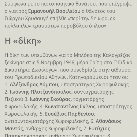
Σύμφωνα με το πιστοποιητικό θανάτου, που υπέγραψε
ο γιατρός
Εμμανουήλ Βασιλείου
ο θάνατος του
Γιώργου Χρυσαυγή επήλθε «περί την 5η ώρα, εκ
πολλαπλών τραυμάτων πυροβόλου όπλου».
Η «δίκη»
Η δίκη των υπευθύνων για το Μπλόκο της Καλογρέζας
ξεκίνησε στις 5 Νοέμβρη 1946, μέρα Τρίτη στο Γ’ Ειδικό
Δικαστήριο Δωσιλόγων, που συνεδρίαζε στην αίθουσα
του Πρωτοδικείου Αθηνών. Κατηγορούμενοι ήταν οι:
1.
Aλέξανδρος Λάμπου
, υποστράτηγος Χωροφυλακής
2.
Ιωάννης Πλυτζανόπουλος
, συνταγματάρχης
Πεζικού 3.
Ιωάννης Σκούρας
, ταγματάρχης
Χωροφυλακής, 4.
Κωνσταντίνος Γκίνος
, υποστράτηγος
Χωροφυλακής, 5.
Ευσέβιος
Παρθενίου
,
αντισυνταγματάρχης Χωροφυλακής, 6.
Αθανάσιος
Μαντάς
, ανθ/ρχος Χωροφυλακής, 7.
Ευτύχιος
Παπαγρηγοράκης
, ανθ/ρχος Χωροφυλακής, 8.