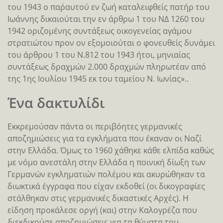
του 1943 ο παρ΄αυτού εν ζωή καταλειφθείς πατήρ του
Ιωάννης δικαιούται την εν άρθρω 1 του ΝΔ 1260 του
1942 οριζομένης συντάξεως οικογενείας αγάμου
στρατιώτου προν ον εξομοιούται ο φονευθείς δυνάμει
του άρθρου 1 του Ν.812 του 1943 ήτοι, μηνιαίας
συντάξεως δραχμών 2.000 δραχμών πληρωτέαν από
της 1ης Ιουλίου 1945 εκ του ταμείου Ν. Ιωνίας»..
Ένα δακτυλίδι
Εκκρεμούσαν πάντα οι περιβόητες γερμανικές
αποζημιώσεις για τα εγκλήματα που έκαναν οι Ναζί
στην Ελλάδα. Όμως το 1960 χάθηκε κάθε ελπίδα καθώς
με νόμο ανεστάλη στην Ελλάδα η ποινική δίωξη των
Γερμανών εγκληματιών πολέμου και ακυρώθηκαν τα
διωκτικά έγγραφα που είχαν εκδοθεί (οι δικογραφίες
στάλθηκαν στις γερμανικές δικαστικές Αρχές). Η
είδηση προκάλεσε οργή (και) στην Καλογρέζα που
διεκδικούσε αποζημιώσεις για τα θύματα του