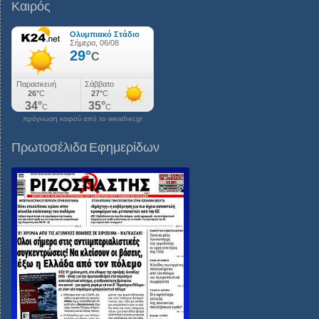
Καιρός
πρόγνωση καιρού από το weather.gr
Πρωτοσέλιδα Εφημερίδων