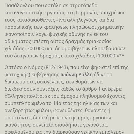
Πασάλογλου που εστάλη σε στρατόπεδο
καταναγκαστικής εργασίας στη Γερμανία, υποχρέωσε
τους καταδικασθέντες «ίνα αλληλεγγύως και δια
προσωπικής των κρατήσεως πληρώσωσι χρηματικήν
ικανοποίησιν λόγω ψυχικής οδύνης ην εκ του
αδικήματος υπέστη ούτος δραχμάς τριακοσίας
χιλιάδας (300.000) και δι’ αμοιβήν των πληρεξουσίων
του δικηγόρων δραχμάς εκατό χιλιάδας (100.000)»**
Ωστόσο ο Νόμος (812/1943), που είχε ψηφιστεί επί της
(κατοχικής) κυβέρνησης
Ιωάννη Ράλλη
έδινε το
δικαίωμα στις οικογένειες, των θυμάτων να
διεκδικήσουν συντάξεις καθώς το άρθρο 1 ανέφερε:
«Έλληνες πολίται εκ του άμαχου πληθυσμού έχοντες
συμπεπληρωμένο το 14ο έτος της ηλικίας των και
ανεξαρτήτως φύλου, φονευθέντες, θανόντες ή
υποστάντες διαρκή μείωσιν της προς εργασίαν
ικανότητος, συνεπεία οιουδήποτε γεγονότος,
οφειλομένου εις την διαρκούσαν γενικήν εμπόλεμον