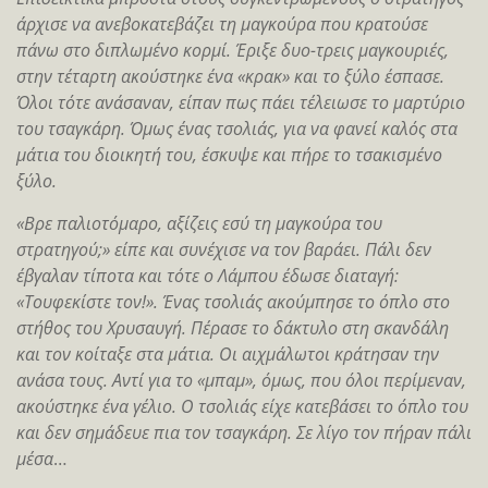
άρχισε να ανεβοκατεβάζει τη μαγκούρα που κρατούσε
πάνω στο διπλωμένο κορμί. Έριξε δυο-τρεις μαγκουριές,
στην τέταρτη ακούστηκε ένα «κρακ» και το ξύλο έσπασε.
Όλοι τότε ανάσαναν, είπαν πως πάει τέλειωσε το μαρτύριο
του τσαγκάρη. Όμως ένας τσολιάς, για να φανεί καλός στα
μάτια του διοικητή του, έσκυψε και πήρε το τσακισμένο
ξύλο.
«Βρε παλιοτόμαρο, αξίζεις εσύ τη μαγκούρα του
στρατηγού;» είπε και συνέχισε να τον βαράει. Πάλι δεν
έβγαλαν τίποτα και τότε ο Λάμπου έδωσε διαταγή:
«Τουφεκίστε τον!». Ένας τσολιάς ακούμπησε το όπλο στο
στήθος του Χρυσαυγή. Πέρασε το δάκτυλο στη σκανδάλη
και τον κοίταξε στα μάτια. Οι αιχμάλωτοι κράτησαν την
ανάσα τους. Αντί για το «μπαμ», όμως, που όλοι περίμεναν,
ακούστηκε ένα γέλιο. Ο τσολιάς είχε κατεβάσει το όπλο του
και δεν σημάδευε πια τον τσαγκάρη. Σε λίγο τον πήραν πάλι
μέσα
…