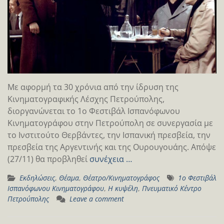
Με αφορμή τα 30 χρόνια από την ίδρυση της
Κινηματογραφικής Λέσχης Πετρούπολης,
διοργανώνεται το 1ο Φεστιβάλ Ισπανόφωνου
Κινηματογράφου στην Πετρούπολη σε συνεργασία με
το Ινστιτούτο Θερβάντες, την Ισπανική πρεσβεία, την
πρεσβεία της Αργεντινής και της Ουρουγουάης. Απόψε
(27/11) θα προβληθεί
συνέχεια …
Εκδηλώσεις
,
Θέαμα
,
Θέατρο/Κινηματογράφος
1ο Φεστιβάλ
Ισπανόφωνου Κινηματογράφου
,
H κυψέλη
,
Πνευματικό Κέντρο
Πετρούπολης
Leave a comment