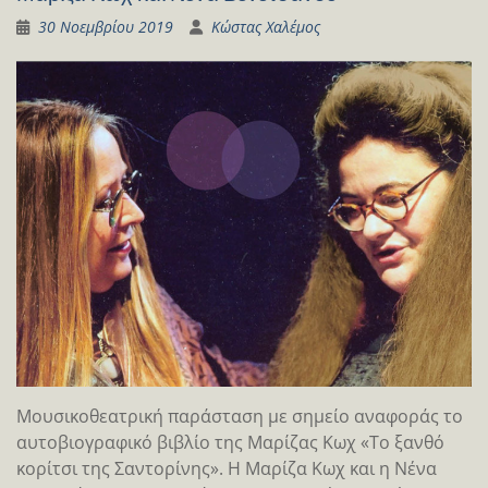
30 Νοεμβρίου 2019
Κώστας Χαλέμος
Μουσικοθεατρική παράσταση με σημείο αναφοράς το
αυτοβιογραφικό βιβλίο της Μαρίζας Κωχ «Το ξανθό
κορίτσι της Σαντορίνης». Η Μαρίζα Κωχ και η Νένα