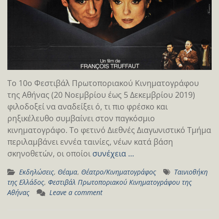
Το 10ο Φεστιβάλ Πρωτοποριακού Κινηματογράφου
της Αθήνας (20 Νοεμβρίου έως 5 Δεκεμβρίου 2019)
φιλοδοξεί να αναδείξει ό, τι πιο φρέσκο και
ρηξικέλευθο συμβαίνει στον παγκόσμιο
κινηματογράφο. Το φετινό Διεθνές Διαγωνιστικό Τμήμα
περιλαμβάνει εννέα ταινίες, νέων κατά βάση
σκηνοθετών, οι οποίοι
συνέχεια …
Εκδηλώσεις
,
Θέαμα
,
Θέατρο/Κινηματογράφος
Ταινιοθήκη
της Ελλάδος
,
Φεστιβάλ Πρωτοποριακού Κινηματογράφου της
Αθήνας
Leave a comment