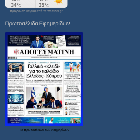
πρόγνωση καιρού από το weather.gr
Πρωτοσέλιδα Εφημερίδων
Τα
πρωτοσέλιδα
των
εφημερίδων