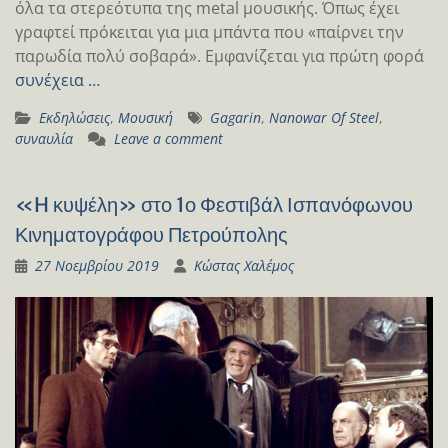
όλα τα στερεότυπα της metal μουσικής. Όπως έχει
γραφτεί πρόκειται για μια μπάντα που «παίρνει την
παρωδία πολύ σοβαρά». Εμφανίζεται για πρώτη φορά
συνέχεια …
Εκδηλώσεις
,
Μουσική
Gagarin
,
Nanowar Of Steel
,
συναυλία
Leave a comment
«H κυψέλη» στο 1ο Φεστιβάλ Ισπανόφωνου
Κινηματογράφου Πετρούπολης
27 Νοεμβρίου 2019
Κώστας Χαλέμος