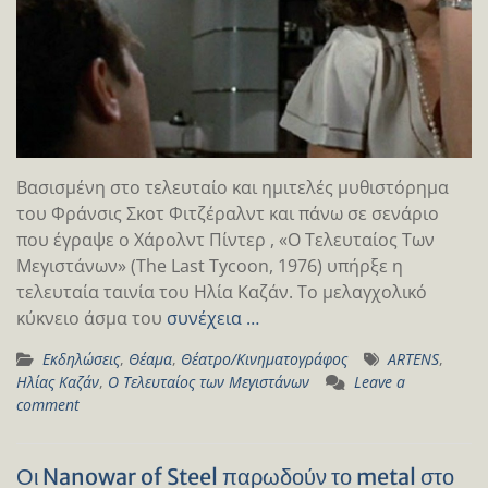
Βασισμένη στο τελευταίο και ημιτελές μυθιστόρημα
του Φράνσις Σκοτ Φιτζέραλντ και πάνω σε σενάριο
που έγραψε ο Χάρολντ Πίντερ , «Ο Τελευταίος Των
Μεγιστάνων» (The Last Tycoon, 1976) υπήρξε η
τελευταία ταινία του Ηλία Καζάν. Το μελαγχολικό
κύκνειο άσμα του
συνέχεια …
Εκδηλώσεις
,
Θέαμα
,
Θέατρο/Κινηματογράφος
ARTENS
,
Ηλίας Καζάν
,
Ο Τελευταίος των Μεγιστάνων
Leave a
comment
Οι Nanowar of Steel παρωδούν το metal στο