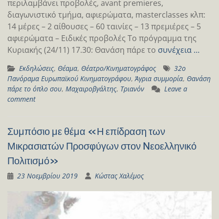
περιλαμβάνει προβολές, avant premieres,
διαγωνιστικό τμήμα, αφιερώματα, masterclasses κλπ:
14 μέρες – 2 αίθουσες – 60 ταινίες – 13 πρεμιέρες – 5
αφιερώματα – Ειδικές προβολές Το πρόγραμμα της
Κυριακής (24/11) 17.30: Θανάση πάρε το
συνέχεια …
Εκδηλώσεις
,
Θέαμα
,
Θέατρο/Κινηματογράφος
32ο
Πανόραμα Ευρωπαϊκού Κινηματογράφου
,
Άγρια συμμορία
,
Θανάση
πάρε το όπλο σου
,
Μαχαιροβγάλτης
,
Τριανόν
Leave a
comment
Συμπόσιο με θέμα «Η επίδραση των
Μικρασιατών Προσφύγων στον Nεοελληνικό
Πολιτισμό»
23 Νοεμβρίου 2019
Κώστας Χαλέμος