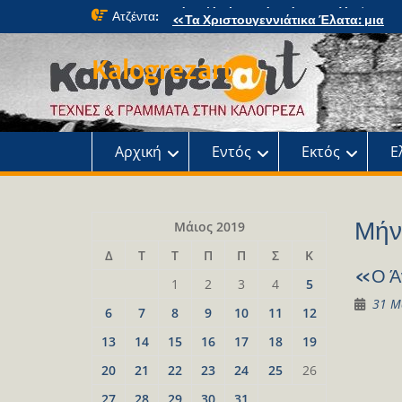
Skip
Ατζέντα:
«Τα Χριστουγεννιάτικα Έλατα: μια
to
μαγική περιπέτεια» στο κτήμα Φιξ
content
Η Χριστουγεννιάτικη συναυλία του
Kalogrezart
Ωδείου
Παρουσίαση του βιβλίου: Τα παιδιά τ
αλάνας
Παρουσίαση του βιβλίου «Τοντόρ, α
τη Σαφράμπολη στην Καλογρέζα»
Αρχική
Εντός
Εκτός
Ε
Μήν
Μάιος 2019
Δ
Τ
Τ
Π
Π
Σ
Κ
«Ο Ά
1
2
3
4
5
31 Μ
6
7
8
9
10
11
12
13
14
15
16
17
18
19
20
21
22
23
24
25
26
27
28
29
30
31