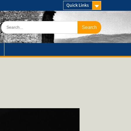
Quick Links
Search
for: