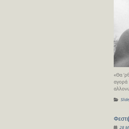
«Θα ‘ρ
αγορά 
αλλον
Slid
Φεστι
28 Μ