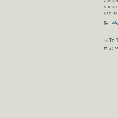
Σουηδι
νουάρ 
στα πλ
Εκδη
«Το Τ
30 Μ