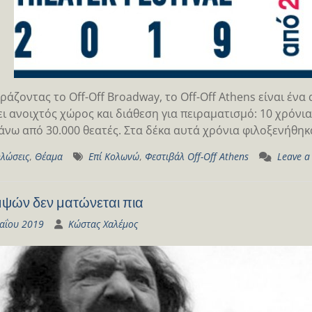
άζοντας το Off-Off Broadway, το Off-Off Athens είναι ένα
ι ανοιχτός χώρος και διάθεση για πειραματισμό: 10 χρόνια,
νω από 30.000 θεατές. Στα δέκα αυτά χρόνια φιλοξενήθηκ
λώσεις
,
Θέαμα
Επί Κολωνώ
,
Φεστιβάλ Off-Off Athens
Leave 
ψών δεν ματώνεται πια
αΐου 2019
Κώστας Χαλέμος