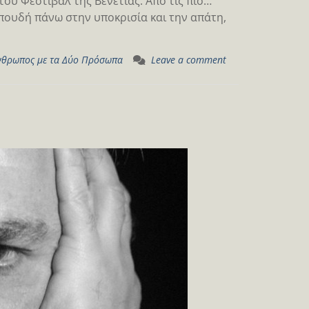
του Φεστιβάλ της Βενετίας. Από τις πιο…
πουδή πάνω στην υποκρισία και την απάτη,
νθρωπος με τα Δύο Πρόσωπα
Leave a comment