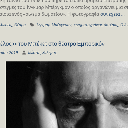
κή ταινία του 1958 που πήρε το Ειδικό Βραβείο Επιτροπής 
στιγμές του Ίνγκμαρ Μπέργκμαν ο οποίος οργανώνει μια σ
αίσια ενός «σινεμά δωματίου». Η φωτογραφία
συνέχεια …
λώσεις
,
Θέαμα
Ίνγκμαρ Μπέργκμαν
,
κινηματογράφος Αστέρας
,
Ο Ά
έλος» του Μπέκετ στο θέατρο Εμπορικόν
αΐου 2019
Κώστας Χαλέμος