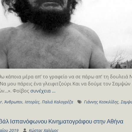
θω κάποια μέρα απ’ το γραφείο να σε πάρω απ’ τη δουλειά
Να μου πάρεις ένα γλειφιτζούρι Και να δούμε τον Σαμψών
ών…». Φοίβος
συνέχεια …
er
,
Άνθρωποι
,
Ιστορίες
,
Παλιά Καλογρέζα
Γιάννης Κεσκιλίδης
,
Σαμψ
βάλ Ισπανόφωνου Κινηματογράφου στην Αθήνα
αΐου 2019
Κώστας Χαλέμος