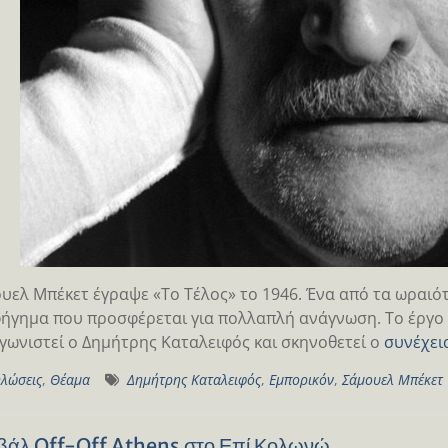
υελ Μπέκετ έγραψε «Το Τέλος» το 1946. Ένα από τα ωραιότ
ήγημα που προσφέρεται για πολλαπλή ανάγνωση. Το έργο 
ωνιστεί ο Δημήτρης Καταλειφός και σκηνοθετεί ο
συνέχει
λώσεις
,
Θέαμα
Δημήτρης Καταλειφός
,
Εμπορικόν
,
Σάμουελ Μπέκετ
βάλ Off-Off Athens στο Επί Κολωνώ