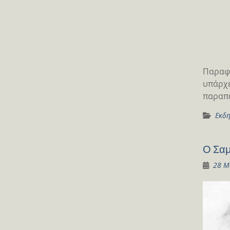
Παραφρ
υπάρχε
παραπά
Εκδη
Ο Σαμ
28 Μ