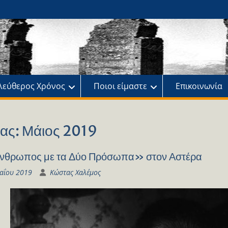
ης
πό
λεύθερος Χρόνος
Ποιοι είμαστε
Επικοινωνία
ας:
Μάιος 2019
νθρωπος με τα Δύο Πρόσωπα» στον Αστέρα
αΐου 2019
Κώστας Χαλέμος