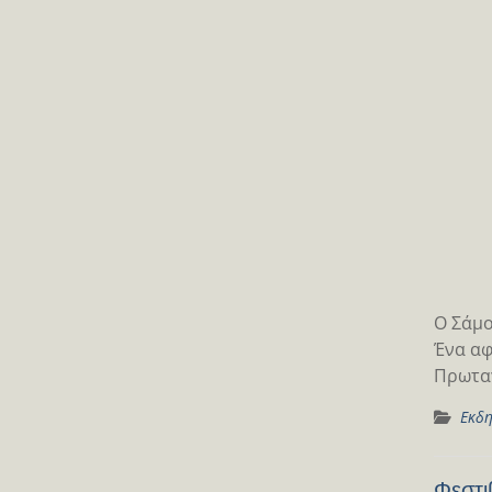
Ο Σάμο
Ένα αφ
Πρωταγ
Εκδη
Φεστι