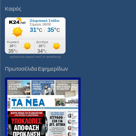
Καιρός
πρόγνωση καιρού από το weather.gr
Πρωτοσέλιδα Εφημερίδων