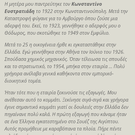
Η μητέρα μου παντρεύτηκε τον
Κωνσταντίνο
Ευστρατιάδη
το 1922 στην Κωνσταντινούπολη. Μετά την
Καταστροφή φύγανε για το Αμβούργο όπου ζούσε μια
αδερφή του. Εκεί, το 1923, γεννήθηκε ο αδερφός μου ο
Θόδωρος, που σκοτώθηκε το 1949 στον Εμφύλιο.
Μετά το 25 η οικογένεια ήρθε κι εγκαταστάθηκε στην
Ελλάδα. Εγώ γεννήθηκα στην Αθήνα τον Ιούνιο του 1926.
Σπούδασα χημικός μηχανικός. Όταν τέλειωσα τις σπουδές
και το στρατιωτικό, το 1954, μπήκα στην εταιρία … Πολύ
γρήγορα ανέλαβα γενικά καθήκοντα στον εμπορικό-
διοικητικό τομέα.
Ήταν τότε που η εταιρία ξεκινούσε τις εξαγωγές. Μου
ανέθεσαν αυτό το κομμάτι. Ξεκίνησε σιγά-σιγά και γρήγορα
έγινε σημαντικό κομμάτι γιατί οι δουλειές στην Ελλάδα δεν
πηγαίνανε πολύ καλά. Η πρώτη εξαγωγή που κάναμε ήταν
σε ένα Έλληνα εγκατεστημένο στο Σουέζ της Αιγύπτου.
Αυτός προμήθευε με καραβόπανα τα πλοία. Πήρε πέντε