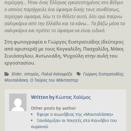
περίεργη… Ήταν ένας Έλληνας εγκατεστημένος στο Βέλγιο
ο οποίος παρήγγειλε ένα ύφασμα δικής τους συνθέσεως,
περίεργο ύφασμα, λέω τι το θέλετε αυτό, λέει εγώ παίρνω
σαλιγκάρια από την Ελλάδα και τα κάνω… Τα βάζω μέσα τα
σαλιγκάρια και πρέπει το ύφασμα να είναι ειδικό.
Στη φωτογραφία ο Γιώργος Ευστρατιάδης (δεύτερος
από αριστερά) με τους Κογκαλίδη, Πασχαλίδη, Μάκη
Σινιόσογλου, Αντωνιάδη, Ψυχούλη στην αυλή του
εργοστασίου.
Slider
,
Ιστορίες
,
Παλιά Καλογρέζα
Γιώργος Ευστρατιάδης
,
Μουταλάσκη
,
Ο Ταύρος του Μάντσεστερ
Written by
Κώστας Χαλέμος
Other posts by author
Έφυγε ο αιωνόβιος της «Μουταλάσκη»
Ξανάσμιξαν οι ποιητές στο Κοινόβιο του
ουρανού