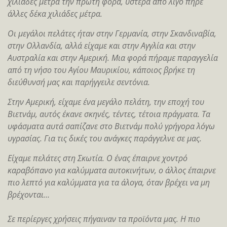
χιλιάδες μέτρα την πρώτη φορά, ύστερα από λίγο πήρε
άλλες δέκα χιλιάδες μέτρα.
Οι μεγάλοι πελάτες ήταν στην Γερμανία, στην Σκανδιναβία,
στην Ολλανδία, αλλά είχαμε και στην Αγγλία και στην
Αυστραλία και στην Αμερική. Μια φορά πήραμε παραγγελία
από τη νήσο του Αγίου Μαυρικίου, κάποιος βρήκε τη
διεύθυνσή μας και παρήγγειλε σεντόνια.
Στην Αμερική, είχαμε ένα μεγάλο πελάτη, την εποχή του
Βιετνάμ, αυτός έκανε σκηνές, τέντες, τέτοια πράγματα. Τα
υφάσματα αυτά σαπίζανε στο Βιετνάμ πολύ γρήγορα λόγω
υγρασίας. Για τις δικές του ανάγκες παράγγελνε σε μας.
Είχαμε πελάτες στη Σκωτία. Ο ένας έπαιρνε χοντρό
καραβόπανο για καλύμματα αυτοκινήτων, ο άλλος έπαιρνε
πιο λεπτό για καλύμματα για τα άλογα, όταν βρέχει να μη
βρέχονται…
Σε περίεργες χρήσεις πήγαιναν τα προϊόντα μας. Η πιο