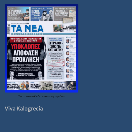
Τα
πρωτοσέλιδα
των
εφημερίδων
Viva Kalogrecia