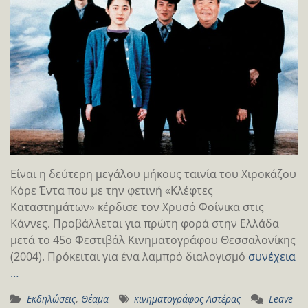
Eίναι η δεύτερη μεγάλου μήκους ταινία του Χιροκάζου
Κόρε Έντα που με την φετινή «Κλέφτες
Καταστημάτων» κέρδισε τον Χρυσό Φοίνικα στις
Κάννες. Προβάλλεται για πρώτη φορά στην Ελλάδα
μετά το 45ο Φεστιβάλ Κινηματογράφου Θεσσαλονίκης
(2004). Πρόκειται για ένα λαμπρό διαλογισμό
συνέχεια
…
Εκδηλώσεις
,
Θέαμα
κινηματογράφος Αστέρας
Leave