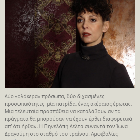
Δύο «ολάκερα» πρόσωπα, δύο διχασμένες
προσωπικότητες, μία πατρίδα, ένας ακέραιος έρωτας.
Μια τελευταία προσπάθεια να καταλάβουν αν τα
πράγματα θα μπορούσαν να έχουν έρθει διαφορετικά
απ’ ότι ήρθαν. Η Πηνελόπη Δέλτα συναντά τον Ίωνα
Δραγούμη στο σταθμό του τραίνου. Αμφιβολίες