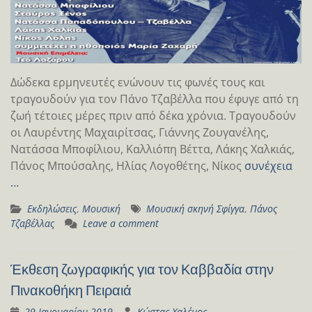
Δώδεκα ερμηνευτές ενώνουν τις φωνές τους και
τραγουδούν για τον Πάνο Τζαβέλλα που έφυγε από τη
ζωή τέτοιες μέρες πριν από δέκα χρόνια. Τραγουδούν
οι Λαυρέντης Μαχαιρίτσας, Γιάννης Ζουγανέλης,
Νατάσσα Μποφίλιου, Καλλιόπη Βέττα, Λάκης Χαλκιάς,
Πάνος Μπούσαλης, Ηλίας Λογοθέτης, Νίκος
συνέχεια
…
Εκδηλώσεις
,
Μουσική
Μουσική σκηνή Σφίγγα
,
Πάνος
Τζαβέλλας
Leave a comment
Έκθεση ζωγραφικής για τον Καββαδία στην
Πινακοθήκη Πειραιά
29 Ιανουαρίου 2019
Κώστας Χαλέμος