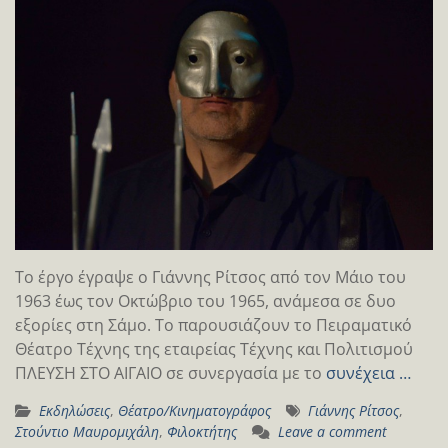
Το έργο έγραψε ο Γιάννης Ρίτσος από τον Μάιο του
1963 έως τον Οκτώβριο του 1965, ανάμεσα σε δυο
εξορίες στη Σάμο. Το παρουσιάζουν το Πειραματικό
Θέατρο Τέχνης της εταιρείας Τέχνης και Πολιτισμού
ΠΛΕΥΣΗ ΣΤΟ ΑΙΓΑΙΟ σε συνεργασία με το
συνέχεια …
Εκδηλώσεις
,
Θέατρο/Κινηματογράφος
Γιάννης Ρίτσος
,
Στούντιο Μαυρομιχάλη
,
Φιλοκτήτης
Leave a comment