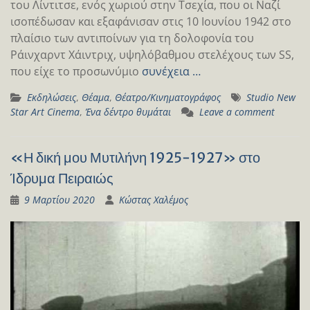
του Λίντιτσε, ενός χωριού στην Τσεχία, που οι Nαζί
ισοπέδωσαν και εξαφάνισαν στις 10 Ιουνίου 1942 στο
πλαίσιο των αντιποίνων για τη δολοφονία του
Ράινχαρντ Χάιντριχ, υψηλόβαθμου στελέχους των SS,
που είχε το προσωνύμιο
συνέχεια …
Εκδηλώσεις
,
Θέαμα
,
Θέατρο/Κινηματογράφος
Studio New
Star Art Cinema
,
Ένα δέντρο θυμάται
Leave a comment
«Η δική μου Μυτιλήνη 1925-1927» στο
Ίδρυμα Πειραιώς
9 Μαρτίου 2020
Κώστας Χαλέμος