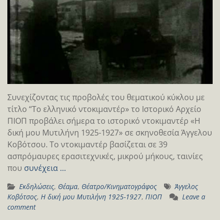
Συνεχίζοντας τις προβολές του θεματικού κύκλου με
τίτλο “Το ελληνικό ντοκιμαντέρ» το Ιστορικό Αρχείο
ΠΙΟΠ προβάλει σήμερα το ιστορικό ντοκιμαντέρ «Η
δική μου Μυτιλήνη 1925-1927» σε σκηνοθεσία Άγγελου
Κοβότσου. Το ντοκιμαντέρ βασίζεται σε 39
ασπρόμαυρες ερασιτεχνικές, μικρού μήκους, ταινίες
που
συνέχεια …
Εκδηλώσεις
,
Θέαμα
,
Θέατρο/Κινηματογράφος
Άγγελος
Κοβότσος
,
Η δική μου Μυτιλήνη 1925-1927
,
ΠΙΟΠ
Leave a
comment