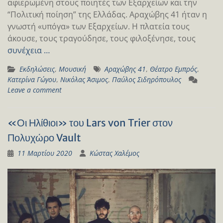
αφιερωμένη στους ποιητές των Εξαρχείων και την
“Πολιτική ποίηση” της Ελλάδας. Αραχώβης 41 ήταν η
γνωστή «υπόγα» των Εξαρχείων. Η πλατεία τους
άκουσε, τους τραγούδησε, τους φιλοξένησε, τους
συνέχεια …
Εκδηλώσεις
,
Μουσική
Αραχώβης 41
,
Θέατρο Εμπρός
,
Κατερίνα Γώγου
,
Νικόλας Άσιμος
,
Παύλος Σιδηρόπουλος
Leave a comment
«Οι Ηλίθιοι» του Lars von Trier στον
Πολυχώρο Vault
11 Μαρτίου 2020
Κώστας Χαλέμος