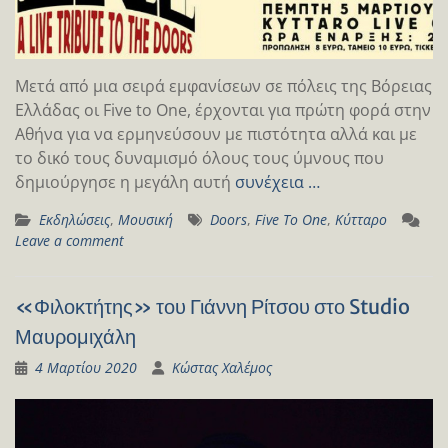
Μετά από μια σειρά εμφανίσεων σε πόλεις της Βόρειας
Ελλάδας οι Five to One, έρχονται για πρώτη φορά στην
Αθήνα για να ερμηνεύσουν με πιστότητα αλλά και με
το δικό τους δυναμισμό όλους τους ύμνους που
δημιούργησε η μεγάλη αυτή
συνέχεια …
Εκδηλώσεις
,
Μουσική
Doors
,
Five To One
,
Κύτταρο
Leave a comment
«Φιλοκτήτης» του Γιάννη Ρίτσου στο Studio
Μαυρομιχάλη
4 Μαρτίου 2020
Κώστας Χαλέμος