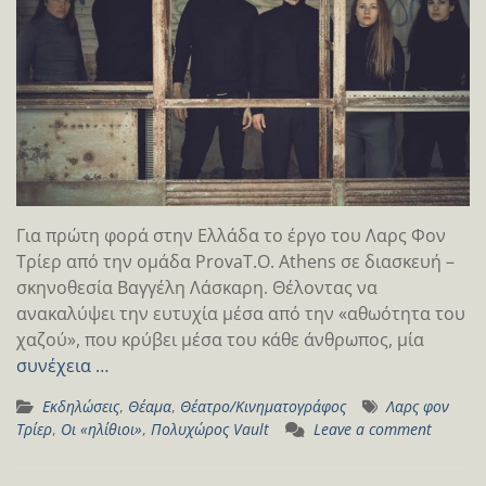
Για πρώτη φορά στην Ελλάδα το έργο του Λαρς Φον
Τρίερ από την ομάδα ProvaT.O. Athens σε διασκευή –
σκηνοθεσία Βαγγέλη Λάσκαρη. Θέλοντας να
ανακαλύψει την ευτυχία μέσα από την «αθωότητα του
χαζού», που κρύβει μέσα του κάθε άνθρωπος, μία
συνέχεια …
Εκδηλώσεις
,
Θέαμα
,
Θέατρο/Κινηματογράφος
Λαρς φον
Τρίερ
,
Οι «ηλίθιοι»
,
Πολυχώρος Vault
Leave a comment