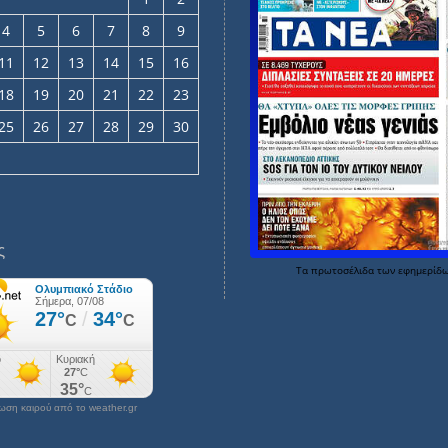
4
5
6
7
8
9
11
12
13
14
15
16
18
19
20
21
22
23
25
26
27
28
29
30
ς
Τα
πρωτοσέλιδα
των
εφημερίδ
ση καιρού από το weather.gr