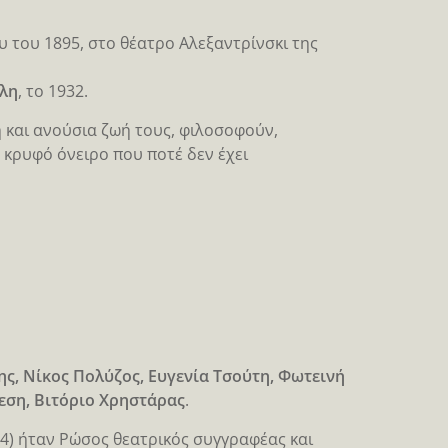
 του 1895, στο θέατρο Αλεξαντρίνσκι της
λη
, το 1932.
 και ανούσια ζωή τους, φιλοσοφούν,
 κρυφό όνειρο που ποτέ δεν έχει
ς, Νίκος Πολύζος, Ευγενία Τσούτη, Φωτεινή
εση, Βιτόριο Χρηστάρας
.
04) ήταν Ρώσος θεατρικός συγγραφέας και