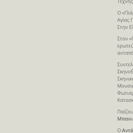
Τέχνης
Ο «Γλά
Αγίας 
Στην Ε
Στον «
ερωτεύ
ανταπό
Συντελ
Σκηνοθ
Σκηνικ
Μουσικ
Φωτισ
Κατασκ
Παίζου
Μπανιά
Ο
Αντό