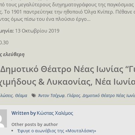
πό τους μεγαλύτερους διηγηματογράφους της παγκόσμιας 
ς. Το 1901 παντρεύτηκε την ηθοποιό Όλγα Κνίπερ. Πέθανε 
τας όμως πίσω του ένα πλούσιο έργο…
μηνία:
13 Οκτωβρίου 2019
0.30
ς ελεύθερη
 Δημοτικό Θέατρο Νέας Ιωνίας “
χιμήδους & Λυκαονίας, Νέα Ιωνία
λώσεις
,
Θέαμα
Άντον Τσέχωφ
,
Γλάρος
,
Δημοτικό Θέατρο Νέας Ιωνί
Written by
Κώστας Χαλέμος
Other posts by author
Έφυγε ο αιωνόβιος της «Μουταλάσκη»