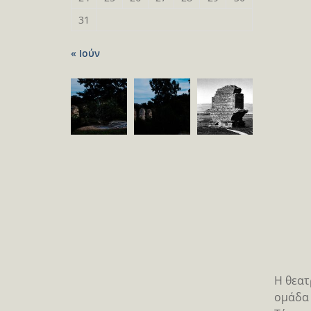
31
« Ιούν
Η θεατ
ομάδα 