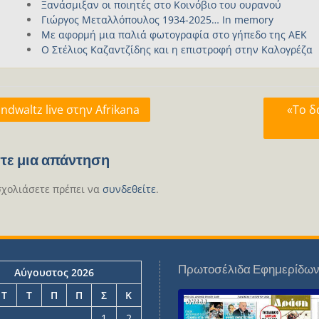
Ξανάσμιξαν οι ποιητές στο Κοινόβιο του ουρανού
Γιώργος Μεταλλόπουλος 1934-2025… In memory
Με αφορμή μια παλιά φωτογραφία στο γήπεδο της ΑΕΚ
Ο Στέλιος Καζαντζίδης και η επιστροφή στην Καλογρέζα
γηση
ndwaltz live στην Afrikana
«Το δ
ων
τε μια απάντηση
σχολιάσετε πρέπει να
συνδεθείτε
.
Πρωτοσέλιδα Εφημερίδω
Αύγουστος 2026
Τ
Τ
Π
Π
Σ
Κ
1
2