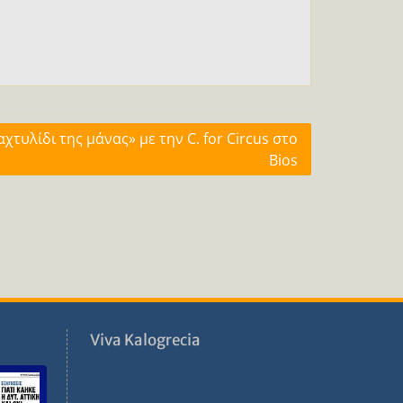
αχτυλίδι της μάνας» με την C. for Circus στο
Bios
ν
Viva Kalogrecia