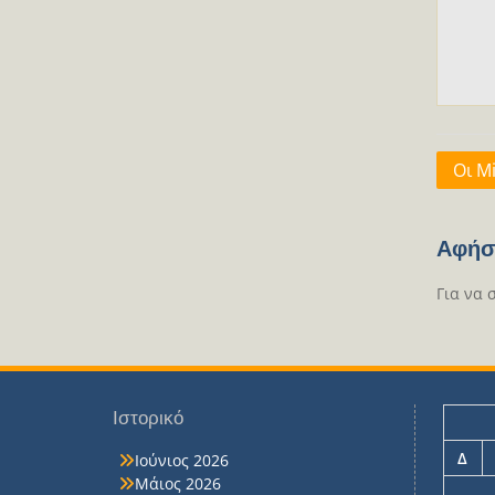
Πλοή
Οι Mi
άρθρ
Αφήσ
Για να 
Ιστορικό
Δ
Ιούνιος 2026
Μάιος 2026