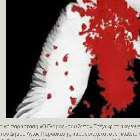
ρική παράσταση «Ο Γλάρος» του Άντον Τσέχωφ σε σκηνοθ
του Δήμου Αγίας Παρασκευής παρουσιάζεται στο πλαίσιο 