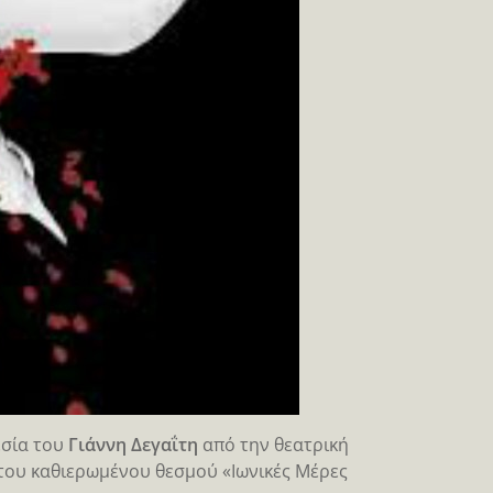
εσία του
Γιάννη Δεγαΐτη
από την θεατρική
του καθιερωμένου θεσμού «Ιωνικές Μέρες