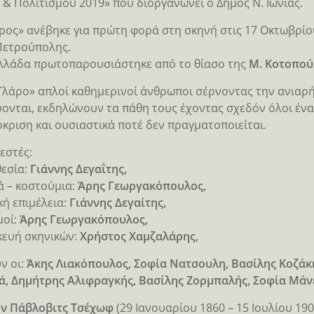
 & Πολιτισμού 2019» που διοργανώνει ο Δήμος Ν. Ιωνίας.
ρος» ανέβηκε για πρώτη φορά στη σκηνή στις 17 Οκτωβρίου
Πετρούπολης.
λλάδα πρωτοπαρουσιάστηκε από το θίασο της
Μ. Κοτοπού
Γλάρο» απλοί καθημερινοί άνθρωποι σέρνοντας την ανιαρή
ονται, εκδηλώνουν τα πάθη τους έχοντας σχεδόν όλοι ένα
κριση και ουσιαστικά ποτέ δεν πραγματοποιείται.
εστές:
εσία:
Γιάννης Δεγαΐτης,
ά – κοστούμια:
Άρης Γεωργακόπουλος,
ή επιμέλεια:
Γιάννης Δεγαίτης,
μοί:
Άρης Γεωργακόπουλος,
ευή σκηνικών:
Χρήστος Χαμζαλάρης
,
ν οι:
Άκης Λιακόπουλος, Σοφία Νατσουλη, Βασίλης Κοζάκη
, Δημήτρης Αλιφραγκής, Βασίλης Ζορμπαλής, Σοφία Μάν
ν Πάβλοβιτς Τσέχωφ
(29 Ιανουαρίου 1860 – 15 Ιουλίου 19