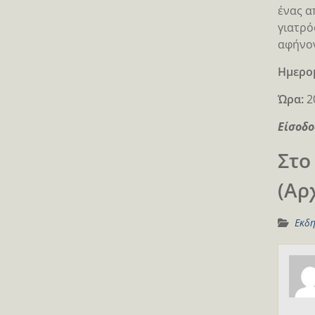
ένας α
γιατρό
αφήνον
Ημερο
Ώρα:
2
Είσοδο
Στο
(Αρ
Εκδη