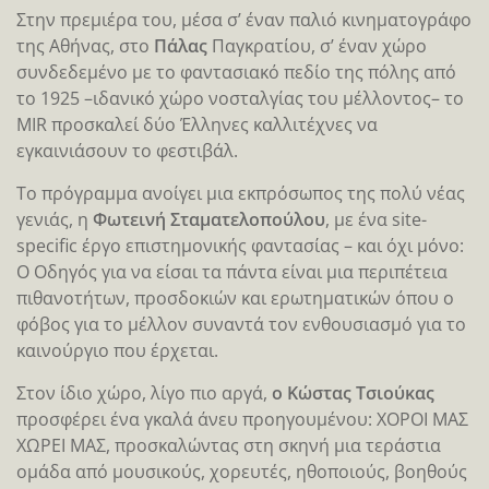
Στην πρεμιέρα του, μέσα σ’ έναν παλιό κινηματογράφο
της Αθήνας, στο
Πάλας
Παγκρατίου, σ’ έναν χώρο
συνδεδεμένο με το φαντασιακό πεδίο της πόλης από
το 1925 –ιδανικό χώρο νοσταλγίας του μέλλοντος– το
MIR προσκαλεί δύο Έλληνες καλλιτέχνες να
εγκαινιάσουν το φεστιβάλ.
Το πρόγραμμα ανοίγει μια εκπρόσωπος της πολύ νέας
γενιάς, η
Φωτεινή Σταματελοπούλου
, με ένα site-
specific έργο επιστημονικής φαντασίας – και όχι μόνο:
Ο Οδηγός για να είσαι τα πάντα είναι μια περιπέτεια
πιθανοτήτων, προσδοκιών και ερωτηματικών όπου ο
φόβος για το μέλλον συναντά τον ενθουσιασμό για το
καινούργιο που έρχεται.
Στον ίδιο χώρο, λίγο πιο αργά,
ο Κώστας Τσιούκας
προσφέρει ένα γκαλά άνευ προηγουμένου: ΧΟΡΟΙ ΜΑΣ
ΧΩΡΕΙ ΜΑΣ, προσκαλώντας στη σκηνή μια τεράστια
ομάδα από μουσικούς, χορευτές, ηθοποιούς, βοηθούς