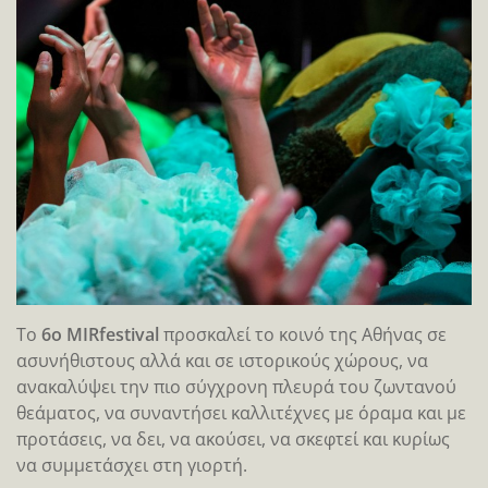
Το
6ο MIRfestival
προσκαλεί το κοινό της Αθήνας σε
ασυνήθιστους αλλά και σε ιστορικούς χώρους, να
ανακαλύψει την πιο σύγχρονη πλευρά του ζωντανού
θεάματος, να συναντήσει καλλιτέχνες με όραμα και με
προτάσεις, να δει, να ακούσει, να σκεφτεί και κυρίως
να συμμετάσχει στη γιορτή.