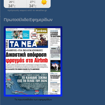
πρόγνωση καιρού από το weather.gr
Πρωτοσέλιδα Εφημερίδων
Τα
πρωτοσέλιδα
των
εφημερίδων