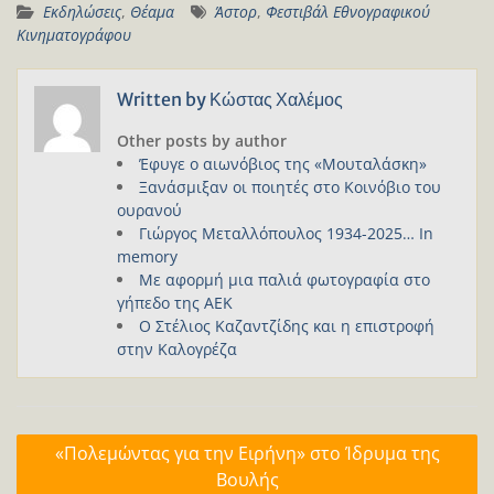
Εκδηλώσεις
,
Θέαμα
Άστορ
,
Φεστιβάλ Εθνογραφικού
Κινηματογράφου
Written by
Κώστας Χαλέμος
Other posts by author
Έφυγε ο αιωνόβιος της «Μουταλάσκη»
Ξανάσμιξαν οι ποιητές στο Κοινόβιο του
ουρανού
Γιώργος Μεταλλόπουλος 1934-2025… In
memory
Με αφορμή μια παλιά φωτογραφία στο
γήπεδο της ΑΕΚ
Ο Στέλιος Καζαντζίδης και η επιστροφή
στην Καλογρέζα
Πλοήγηση
«Πολεμώντας για την Ειρήνη» στο Ίδρυμα της
άρθρων
Βουλής