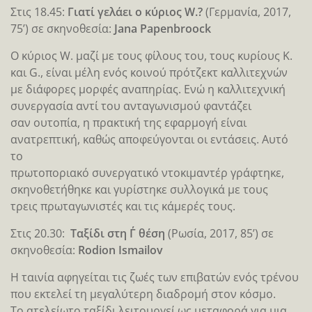
Στις 18.45:
Γιατί γελάει ο κύριος W.?
(Γερμανία, 2017,
75’) σε σκηνοθεσία:
Jana Papenbroock
Ο κύριος W. μαζί με τους φίλους του, τους κυρίους K.
και G., είναι μέλη ενός κοινού πρότζεκτ καλλιτεχνών
με διάφορες μορφές αναπηρίας. Ενώ η καλλιτεχνική
συνεργασία αντί του ανταγωνισμού φαντάζει
σαν ουτοπία, η πρακτική της εφαρμογή είναι
ανατρεπτική, καθώς αποφεύγονται οι εντάσεις. Αυτό
το
πρωτοποριακό συνεργατικό ντοκιμαντέρ γράφτηκε,
σκηνοθετήθηκε και γυρίστηκε συλλογικά με τους
τρεις πρωταγωνιστές και τις κάμερές τους.
Στις 20.30:
Ταξίδι στη Γ΄ θέση
(Ρωσία, 2017, 85’) σε
σκηνοθεσία:
Rodion Ismailov
Η ταινία αφηγείται τις ζωές των επιβατών ενός τρένου
που εκτελεί τη μεγαλύτερη διαδρομή στον κόσμο.
Το ατελείωτο ταξίδι λειτουργεί ως μεταφορά για μια