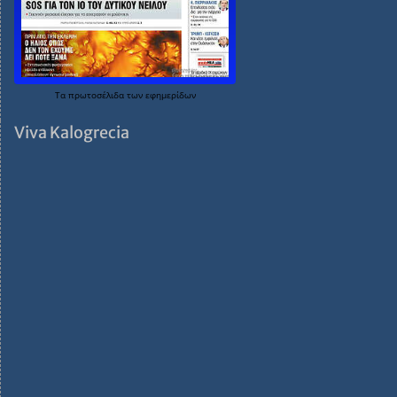
Τα
πρωτοσέλιδα
των
εφημερίδων
Viva Kalogrecia