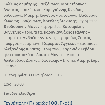
Κόλλιας Δημήτρης
– σαξόφωνο,
Μουρτζούκος
Ανδρέας
– σαξόφωνο,
Καραγιάννης Κων/νος
–
σαξόφωνο,
Μακρής Κων/νος
– σαξόφωνο,
Βαζούρας
Κων/νος
– σαξόφωνο,
Κοκόλης Διονύσης
– τρομπέτα,
Θεοδοσάκης Μάνος
– τρομπέτα,
Κατσαρέλης
Βαγγέλης
– τρομπέτα,
Καραγιαννάκης Γιάννης
–
τρομπέτα,
Ανδρέου Αντώνης
– τρομπόνι,
Ζαρέας
Γιώργος
– τρομπόνι,
Τζαμαρίας Άγγελος
– τρομπόνι,
Α
λεξανδρής Κώστας
– τρομπόνι,
Χαρονιάν Κεβόρκ
–
ηλεκτρική κιθάρα,
Λούτας Μάνος
– Μπάσο,
Αλέξανδρος Δράκος
Κτιστάκης
– Drums,
Αμίρης Σάμι
– πιάνο
Ημερομηνία:
30 Οκτώβριος 2018
Ὠρα:
20:00
Είσοδος ελεύθερη
Τεχνόπολη (Πειραιώς 100, Γκάζι)