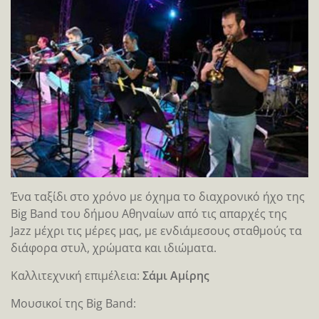
Ένα ταξίδι στο χρόνο με όχημα το διαχρονικό ήχο της
Big Band του δήμου Αθηναίων από τις απαρχές της
Jazz μέχρι τις μέρες μας, με ενδιάμεσους σταθμούς τα
διάφορα στυλ, χρώματα και ιδιώματα.
Καλλιτεχνική επιμέλεια:
Σάμι Αμίρης
Μουσικοί της Big Band: