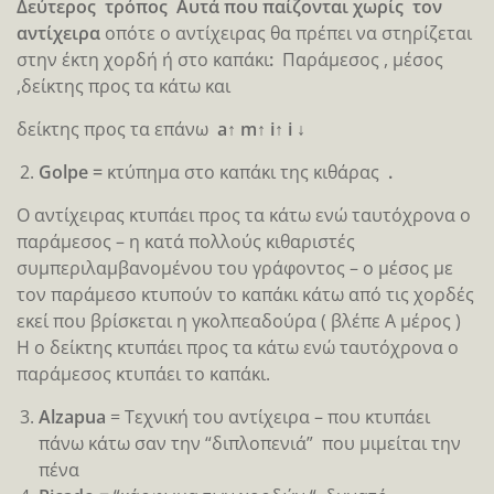
Δεύτερος τρόπος Αυτά που παίζονται χωρίς τον
αντίχειρα
οπότε ο αντίχειρας θα πρέπει να στηρίζεται
στην έκτη χορδή ή στο καπάκι
:
Παράμεσος , μέσος
,δείκτης προς τα κάτω και
δείκτης προς τα επάνω
a↑
m↑
i↑
i ↓
Golpe =
κτύπημα στο καπάκι της κιθάρας
.
Ο αντίχειρας κτυπάει προς τα κάτω ενώ ταυτόχρονα ο
παράμεσος – η κατά πολλούς κιθαριστές
συμπεριλαμβανομένου του γράφοντος – ο μέσος με
τον παράμεσο κτυπούν το καπάκι κάτω από τις χορδές
εκεί που βρίσκεται η γκολπεαδούρα ( βλέπε Α μέρος )
Η ο δείκτης κτυπάει προς τα κάτω ενώ ταυτόχρονα ο
παράμεσος κτυπάει το καπάκι.
Αlzapua
= Tεχνική του αντίχειρα – που κτυπάει
πάνω κάτω σαν την “διπλοπενιά” που μιμείται την
πένα