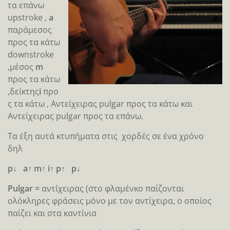
τα επάνω
upstroke ,
a
παράμεσος
προς τα κάτω
downstroke
,μέσος
m
προς τα κάτω
,δείκτης
i
προ
ς τα κάτω , Αντείχειρας pulgar προς τα κάτω και
Αντείχειρας pulgar προς τα επάνω.
Τα έξη αυτά κτυπήματα στις χορδές σε ένα χρόνο
δηλ
p↓
a↑
m↑
i↑
p↑
p↓
Pulgar =
αντίχειρας (στο φλαμένκο παίζονται
ολόκληρες φράσεις μόνο με τον αντίχειρα, ο οποίος
παίζει και στα καντίνια