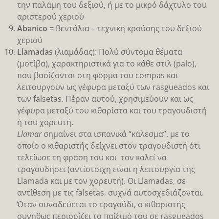
την παλάμη του δεξιού, ή με το μικρό δάχτυλο του
αριστερού χεριού
Abanico =
Βεντάλια – τεχνική κρούσης του δεξιού
χεριού
Llamadas
(λιαμάδας): Πολύ σύντομα θέματα
(μοτίβα), χαρακτηριστικά για το κάθε στιλ (palo),
που βασίζονται στη φόρμα του compas και
λειτουργούν ως γέφυρα μεταξύ των rasgueados και
των falsetas. Πέραν αυτού, χρησιμεύουν και ως
γέφυρα μεταξύ του κιθαρίστα και του τραγουδιστή
ή του χορευτή.
Llamar
σημαίνει στα ισπανικά “κάλεσμα”, με το
οποίο ο κιθαριστής δείχνει στον τραγουδιστή ότι
τελείωσε τη φράση του και τον καλεί να
τραγουδήσει (αντίστοιχη είναι η λειτουργία της
Llamada και με τον χορευτή). Οι Llamadas, σε
αντίθεση με τις falsetas, συχνά αυτοσχεδιάζονται.
Όταν συνοδεύεται το τραγούδι, ο κιθαριστής
συνήθως περιορίζει το παίξιμό του σε rasgueados