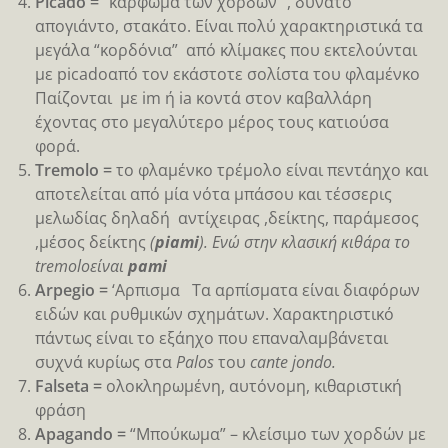
Picado =
“κάρφωμα των χορδών “, δυνατό
απογιάντο, στακάτο. Είναι πολύ χαρακτηριστικά τα
μεγάλα “κορδόνια” από κλίμακες που εκτελούνται
με picadoαπό τον εκάστοτε σολίστα του φλαμένκο
Παίζονται με im ή ia κοντά στον καβαλλάρη
έχοντας στο μεγαλύτερο μέρος τους κατιούσα
φορά.
Tremolo =
το φλαμένκο τρέμολο είναι πεντάηχο και
αποτελείται από μία νότα μπάσου και τέσσερις
μελωδίας δηλαδή αντίχειρας ,δείκτης, παράμεσος
,μέσος δείκτης
(
piami
). Ενώ στην κλασική κιθάρα το
tremolo
είναι
pami
Arpegio =
‘Αρπισμα Τα αρπίσματα είναι διαφόρων
ειδών και ρυθμικών σχημάτων. Χαρακτηριστικό
πάντως είναι το εξάηχο που επαναλαμβάνεται
συχνά κυρίως στα
Palos
του
cante jondo.
Falseta =
ολοκληρωμένη, αυτόνομη, κιθαριστική
φράση
Αpagando =
“Μπούκωμα” – κλείσιμο των χορδών με