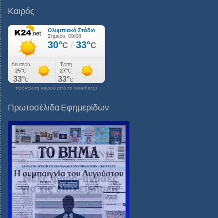
Καιρός
πρόγνωση καιρού από το weather.gr
Πρωτοσέλιδα Εφημερίδων