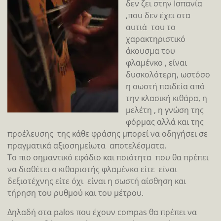
δεν ζει στην Ισπανία
,που δεν έχει στα
αυτιά του το
χαρακτηριστικό
άκουσμα του
φλαμένκο , είναι
δυσκολότερη, ωστόσο
η σωστή παιδεία από
την κλασική κιθάρα, η
μελέτη , η γνώση της
φόρμας αλλά και της
προέλευσης της κάθε φράσης μπορεί να οδηγήσει σε
πραγματικά αξιοσημείωτα αποτελέσματα.
Το πιο σημαντικό εφόδιο και ποιότητα που θα πρέπει
να διαθέτει ο κιθαριστής φλαμένκο είτε είναι
δεξιοτέχνης είτε όχι είναι η σωστή αίσθηση και
τήρηση του ρυθμού και του μέτρου.
Δηλαδή στα palos που έχουν compas θα πρέπει να