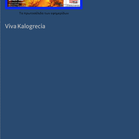
Τα
πρωτοσέλιδα
των
εφημερίδων
Viva Kalogrecia