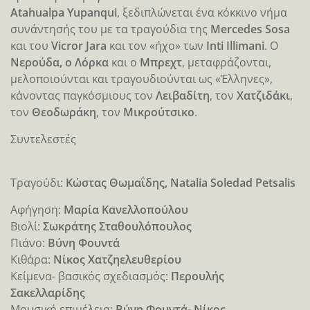
Atahualpa Yupanqui
, ξεδιπλώνεται ένα κόκκινο νήμα
συνάντησής του με τα τραγούδια της
Mercedes Sosa
και του
Vicror Jara
και τον «ήχο» των
Inti Illimani
. Ο
Νερούδα, ο Λόρκα
και ο
Μπρεχτ
, μεταφράζονται,
μελοποιούνται και τραγουδιούνται ως «Έλληνες»,
κάνοντας παγκόσμιους τον
Λειβαδίτη
, τον
Χατζιδάκι
,
τον
Θεοδωράκη
, τον
Μικρούτσικο
.
Συντελεστές
Τραγούδι:
Κώστας Θωμαΐδης, Natalia Soledad Petsalis
Αφήγηση:
Μαρία Κανελλοπούλου
Βιολί:
Σωκράτης Σταθουλόπουλος
Πιάνο:
Βύνη Φουντά
Κιθάρα:
Νίκος Χατζηελευθερίου
Κείμενα- βασικός σχεδιασμός:
Περουλής
Σακελλαρίδης
Μουσική επιμέλεια:
Βύνη Φουντά- Νίκος