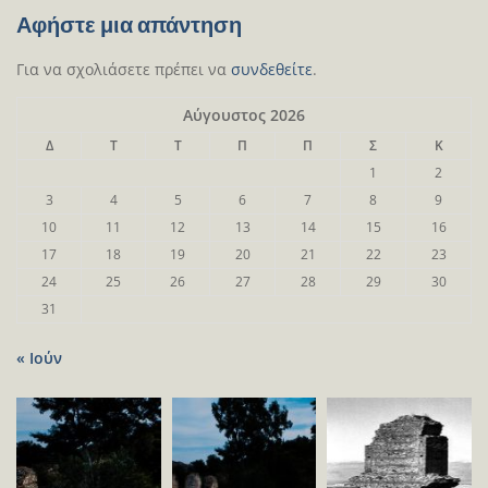
Αφήστε μια απάντηση
Για να σχολιάσετε πρέπει να
συνδεθείτε
.
Αύγουστος 2026
Δ
Τ
Τ
Π
Π
Σ
Κ
1
2
3
4
5
6
7
8
9
10
11
12
13
14
15
16
17
18
19
20
21
22
23
24
25
26
27
28
29
30
31
« Ιούν