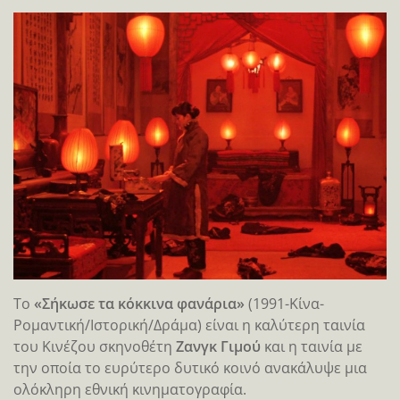
Το
«Σήκωσε τα κόκκινα φανάρια»
(1991-Κίνα-
Ρομαντική/Ιστορική/Δράμα) είναι η καλύτερη ταινία
του Κινέζου σκηνοθέτη
Ζανγκ Γιμού
και η ταινία με
την οποία το ευρύτερο δυτικό κοινό ανακάλυψε μια
ολόκληρη εθνική κινηματογραφία.