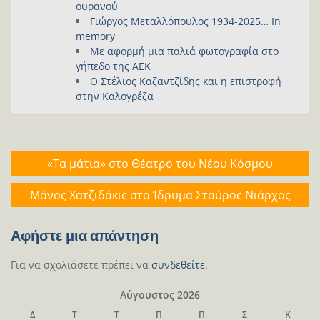
ουρανού
Γιώργος Μεταλλόπουλος 1934-2025… In
memory
Με αφορμή μια παλιά φωτογραφία στο
γήπεδο της ΑΕΚ
Ο Στέλιος Καζαντζίδης και η επιστροφή
στην Καλογρέζα
Πλοήγηση
«Τα μάτια» στο Θέατρο του Νέου Κόσμου
άρθρων
Μάνος Χατζιδάκις στο Ίδρυμα Σταύρος Νιάρχος
Αφήστε μια απάντηση
Για να σχολιάσετε πρέπει να
συνδεθείτε
.
Αύγουστος 2026
Δ
Τ
Τ
Π
Π
Σ
Κ