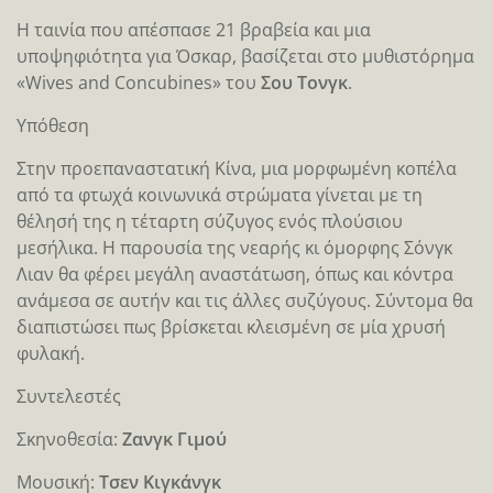
Η ταινία που απέσπασε 21 βραβεία και μια
υποψηφιότητα για Όσκαρ, βασίζεται στο μυθιστόρημα
«Wives and Concubines» του
Σου Τονγκ
.
Υπόθεση
Στην προεπαναστατική Κίνα, μια μορφωμένη κοπέλα
από τα φτωχά κοινωνικά στρώματα γίνεται με τη
θέλησή της η τέταρτη σύζυγος ενός πλούσιου
μεσήλικα. Η παρουσία της νεαρής κι όμορφης Σόνγκ
Λιαν θα φέρει μεγάλη αναστάτωση, όπως και κόντρα
ανάμεσα σε αυτήν και τις άλλες συζύγους. Σύντομα θα
διαπιστώσει πως βρίσκεται κλεισμένη σε μία χρυσή
φυλακή.
Συντελεστές
Σκηνοθεσία:
Ζανγκ Γιμού
Μουσική:
Τσεν Κιγκάνγκ