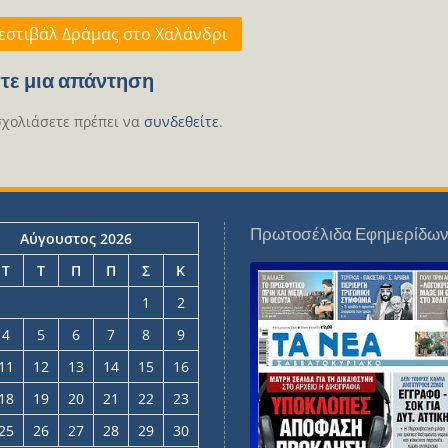
γηση
εστιβάλ Δράμας στο Χαλάνδρι
ων
τε μια απάντηση
σχολιάσετε πρέπει να
συνδεθείτε
.
Πρωτοσέλιδα Εφημερίδω
Αύγουστος 2026
Τ
Τ
Π
Π
Σ
Κ
1
2
4
5
6
7
8
9
11
12
13
14
15
16
18
19
20
21
22
23
25
26
27
28
29
30