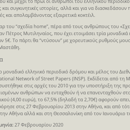
δυ και μέχρι το πρωί οι άνθρωποι του ελληνικού περιοδικο
ς και συγκινητικές ιστορίες, αλλά και για να διασκεδάσουν
ές και απολαμβάνοντας εξαιρετικά κοκτέιλ.
αρ του “σχεδία home”, πέρα από τους ανθρώπους του «Σχεδ
ν Πέτρος Μυτιληναίος, που έχει ετοιμάσει τρία μοναδικά κ
ων 5€. Το πάρτι θα “ντύσουν” με χορευτικούς ρυθμούς μουσ
Μαστάθη.
α
το μοναδικό ελληνικό περιοδικό δρόμου και μέλος του Διε
national Network of Street Papers (INSP). Εκδίδεται από τ
συστήθηκε στις αρχές του 2010 για την υποστήριξη της πρ
ισμένων ανθρώπων να ενταχθούν ή να επανενταχθούν στον
ικού (4,00 ευρώ), το 67,5% (δηλαδή τα 2,70€) αφορούν απε
όρησε στις 27 Φεβρουαρίου 2013 στην Αθήνα, και από τότ
την Αθήνα αλλά και στη Θεσσαλονίκη από τον Ιανουάριο τ
μηνία:
27 Φεβρουαρίου 2020