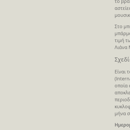
το βρά
αστείε
μουσικ
Στο μπ
μπάρμα
τιμή τ
Λιάνα 
Σχεδί
Είναι 
(Inter
οποία 
αποκλε
περιοδ
κυκλοφ
μήνα σ
Ημερο