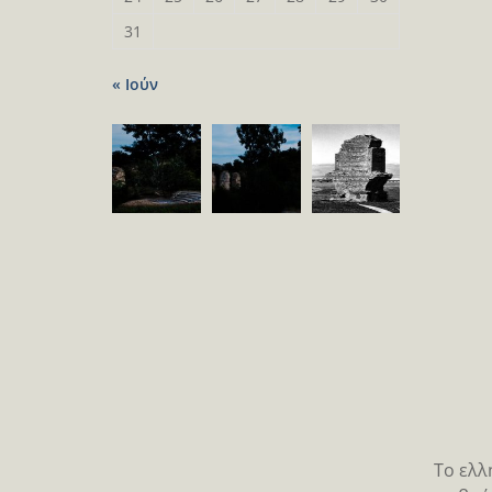
31
« Ιούν
Το ελλ