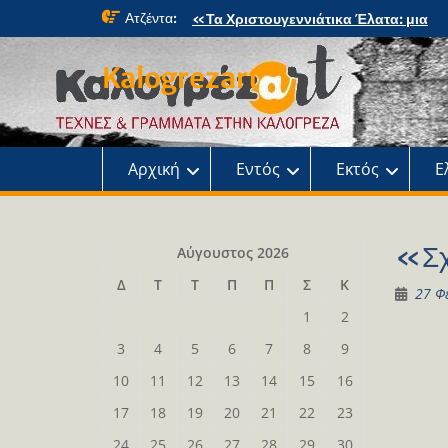
Skip
Ατζέντα:
«Τα Χριστουγεννιάτικα Έλατα: μια
to
μαγική περιπέτεια» στο κτήμα Φιξ
content
Η Χριστουγεννιάτικη συναυλία του
Kalogrezart
Ωδείου
Παρουσίαση του βιβλίου: Τα παιδιά τ
αλάνας
Παρουσίαση του βιβλίου «Τοντόρ, α
τη Σαφράμπολη στην Καλογρέζα»
Αρχική
Εντός
Εκτός
Ε
«Σχ
Αύγουστος 2026
Δ
Τ
Τ
Π
Π
Σ
Κ
27 Φ
1
2
3
4
5
6
7
8
9
10
11
12
13
14
15
16
17
18
19
20
21
22
23
24
25
26
27
28
29
30