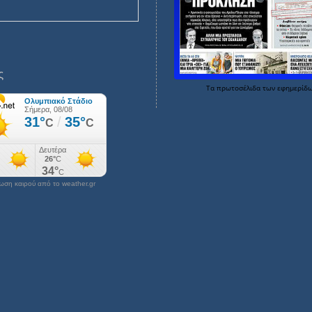
ς
Τα
πρωτοσέλιδα
των
εφημερίδ
ση καιρού από το weather.gr