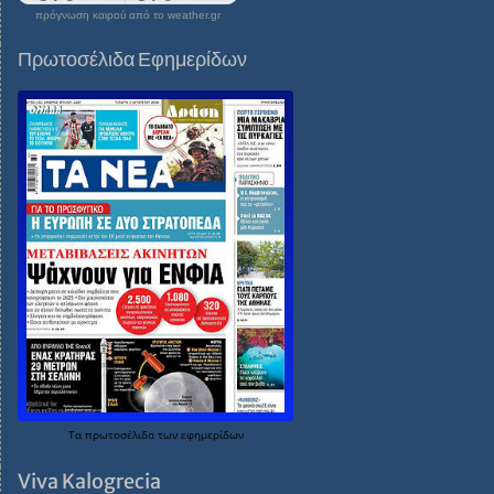
πρόγνωση καιρού από το weather.gr
Πρωτοσέλιδα Εφημερίδων
Τα
πρωτοσέλιδα
των
εφημερίδων
Viva Kalogrecia