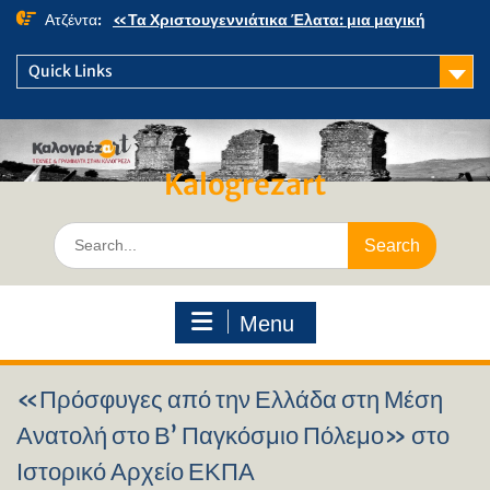
Skip
Ατζέντα:
«Τα Χριστουγεννιάτικα Έλατα: μια μαγική
to
περιπέτεια» στο κτήμα Φιξ
content
Η Χριστουγεννιάτικη συναυλία του Ωδείου
Quick Links
Παρουσίαση του βιβλίου: Τα παιδιά της αλάνας
Παρουσίαση του βιβλίου «Τοντόρ, από τη
Σαφράμπολη στην Καλογρέζα»
Kalogrezart
Search
for:
Menu
«Πρόσφυγες από την Ελλάδα στη Μέση
Ανατολή στο Β’ Παγκόσμιο Πόλεμο» στο
Ιστορικό Αρχείο ΕΚΠΑ