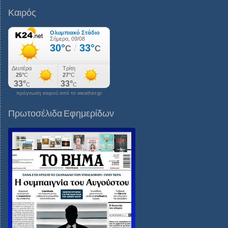
Καιρός
πρόγνωση καιρού από το weather.gr
Πρωτοσέλιδα Εφημερίδων