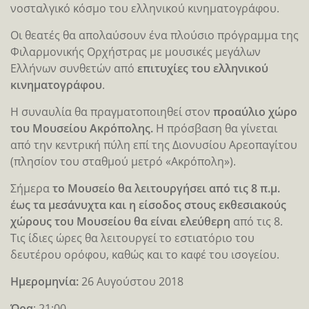
νοσταλγικό κόσμο του ελληνικού κινηματογράφου.
Οι θεατές θα απολαύσουν ένα πλούσιο πρόγραμμα της
Φιλαρμονικής Ορχήστρας με μουσικές μεγάλων
Ελλήνων συνθετών από
επιτυχίες του ελληνικού
κινηματογράφου
.
Η συναυλία θα πραγματοποιηθεί στον
προαύλιο χώρο
του Μουσείου Ακρόπολης.
Η πρόσβαση θα γίνεται
από την κεντρική πύλη επί της Διονυσίου Αρεοπαγίτου
(πλησίον του σταθμού μετρό «Ακρόπολη»).
Σήμερα
το Μουσείο θα λειτουργήσει από τις 8 π.μ.
έως τα μεσάνυχτα και η είσοδος στους εκθεσιακούς
χώρους του Μουσείου θα είναι ελεύθερη
από τις 8.
Τις ίδιες ώρες θα λειτουργεί το εστιατόριο του
δευτέρου ορόφου, καθώς και το καφέ του ισογείου.
Ημερομηνία:
26 Αυγούστου 2018
Ώρα
: 21:00