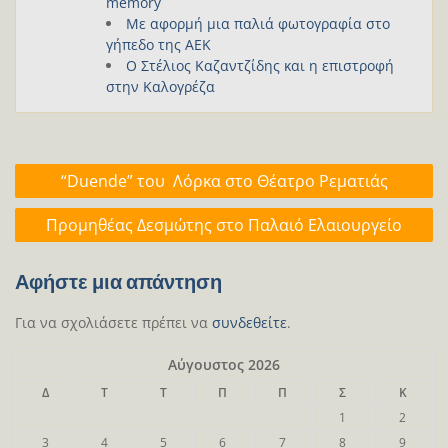
memory
Με αφορμή μια παλιά φωτογραφία στο
γήπεδο της ΑΕΚ
Ο Στέλιος Καζαντζίδης και η επιστροφή
στην Καλογρέζα
Πλοήγηση
“Duende” του Λόρκα στο Θέατρο Ρεματιάς
άρθρων
Προμηθέας Δεσμώτης στο Παλαιό Ελαιουργείο
Αφήστε μια απάντηση
Για να σχολιάσετε πρέπει να
συνδεθείτε
.
Αύγουστος 2026
Δ
Τ
Τ
Π
Π
Σ
Κ
1
2
3
4
5
6
7
8
9