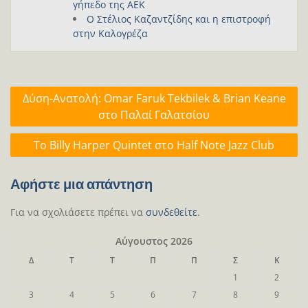
γήπεδο της ΑΕΚ
Ο Στέλιος Καζαντζίδης και η επιστροφή
στην Καλογρέζα
Πλοήγηση
Δύση-Ανατολή: Omar Faruk Tekbilek & Brian Keane
άρθρων
στο Παλαί Γαλατσίου
To Billy Harper Quintet στο Half Note Jazz Club
Αφήστε μια απάντηση
Για να σχολιάσετε πρέπει να
συνδεθείτε
.
Αύγουστος 2026
Δ
Τ
Τ
Π
Π
Σ
Κ
1
2
3
4
5
6
7
8
9