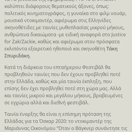
καλύπτει διάφορους θεματικούς άξονες, όπως:
πολιτικός κινηματογράφος, η γυναίκα στο φιλμ νουάρ,
μουσικά ντοκιμαντέρ, αφιέρωμα στις Ελληνίδες
σκηνοθέτιδες με ταινίες μυθοπλασίας μικρού μήκους,
ανθρώπινα δικαιώματα -με ειδική αναφορά στο Justice
for Zak/Zackie, καθώς και αφιέρωμα στον πρόσφατα
εκλιπόντα εξαιρετικό ηθοποιό και σκηνοθέτη
Τάκη
Σπυριδάκη
.
Κατά τη διάρκεια του επταήμερου Φεστιβάλ θα
προβληθούν ταινίες που δεν έχουν προβληθεί ποτέ
στην Ελλάδα, καθώς και μία ταινία έκπληξη, που
επίσης δεν έχει προβληθεί ποτέ στη χώρα μας. Αλλά
και ταινίες μικρού και μεγάλου μήκους, βραβευμένες
σε εγχώρια αλλά και διεθνή φεστιβάλ.
Ταινία έναρξης θα είναι η επίσημη πρόταση της
Ελλάδας για τα Όσκαρ 2020: το ντοκιμαντέρ της
Μαριάννας Οικονόμου “Όταν ο Βάγκνερ συνάντησε τις