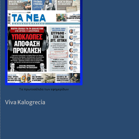
Τα
πρωτοσέλιδα
των
εφημερίδων
Viva Kalogrecia