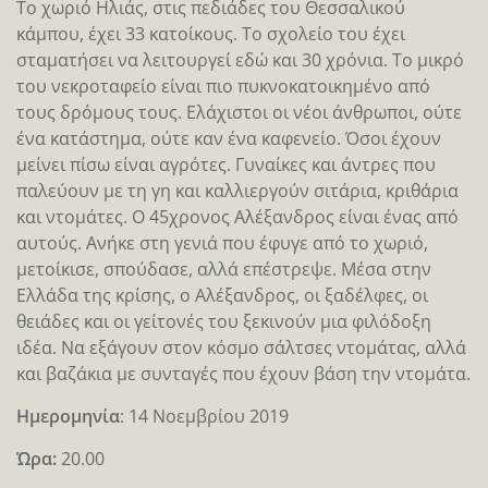
Το χωριό Ηλιάς, στις πεδιάδες του Θεσσαλικού
κάμπου, έχει 33 κατοίκους. Το σχολείο του έχει
σταματήσει να λειτουργεί εδώ και 30 χρόνια. Το μικρό
του νεκροταφείο είναι πιο πυκνοκατοικημένο από
τους δρόμους τους. Ελάχιστοι οι νέοι άνθρωποι, ούτε
ένα κατάστημα, ούτε καν ένα καφενείο. Όσοι έχουν
μείνει πίσω είναι αγρότες. Γυναίκες και άντρες που
παλεύουν με τη γη και καλλιεργούν σιτάρια, κριθάρια
και ντομάτες. Ο 45χρονος Αλέξανδρος είναι ένας από
αυτούς. Ανήκε στη γενιά που έφυγε από το χωριό,
μετοίκισε, σπούδασε, αλλά επέστρεψε. Μέσα στην
Ελλάδα της κρίσης, ο Αλέξανδρος, οι ξαδέλφες, οι
θειάδες και οι γείτονές του ξεκινούν μια φιλόδοξη
ιδέα. Να εξάγουν στον κόσμο σάλτσες ντομάτας, αλλά
και βαζάκια με συνταγές που έχουν βάση την ντομάτα.
Ημερομηνία
: 14 Νοεμβρίου 2019
Ώρα:
20.00