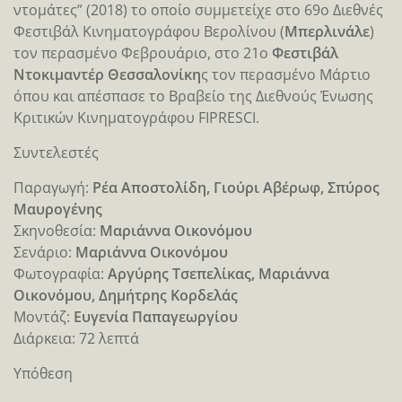
ντομάτες” (2018) το οποίο συμμετείχε στο 69ο Διεθνές
Φεστιβάλ Κινηματογράφου Βερολίνου (
Μπερλινάλε
)
τον περασμένο Φεβρουάριο, στο 21ο
Φεστιβάλ
Ντοκιμαντέρ Θεσσαλονίκη
ς τον περασμένο Μάρτιο
όπου και απέσπασε το Βραβείο της Διεθνούς Ένωσης
Κριτικών Κινηματογράφου FIPRESCI.
Συντελεστές
Παραγωγή:
Ρέα Αποστολίδη, Γιούρι Αβέρωφ, Σπύρος
Μαυρογένης
Σκηνοθεσία:
Μαριάννα Οικονόμου
Σενάριο:
Μαριάννα Οικονόμου
Φωτογραφία:
Αργύρης Τσεπελίκας, Μαριάννα
Οικονόμου, Δημήτρης Κορδελάς
Μοντάζ:
Ευγενία Παπαγεωργίου
Διάρκεια: 72 λεπτά
Υπόθεση