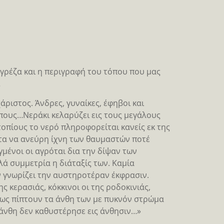
γρέζα και η περιγραφή του τόπου που μας
…
άριστος. Άνδρες, γυναίκες, έφηβοι και
ηπους…Νεράκι κελαρύζει εις τους μεγάλους
τοπίους το νερό πληροφορείται κανείς εκ της
τα να ανεύρη ίχνη των θαυμαστών ποτέ
μένοι οι αγρόται δια την δίψαν των
 συμμετρία η διάταξίς των. Καμία
ν γνωρίζει την αυστηροτέραν έκφρασιν.
ς κερασιάς, κόκκινοι οι της ροδοκινιάς,
πως πίπτουν τα άνθη των με πυκνόν στρώμα
χάνθη δεν καθυστέρησε εις άνθησιν…»