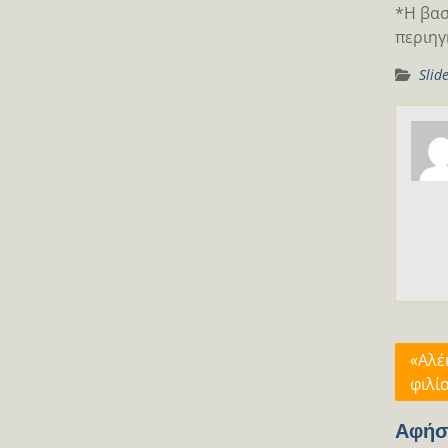
*Η βασ
περιηγ
Slid
Πλοή
«Αλέ
φιλί
άρθρ
Αφήσ