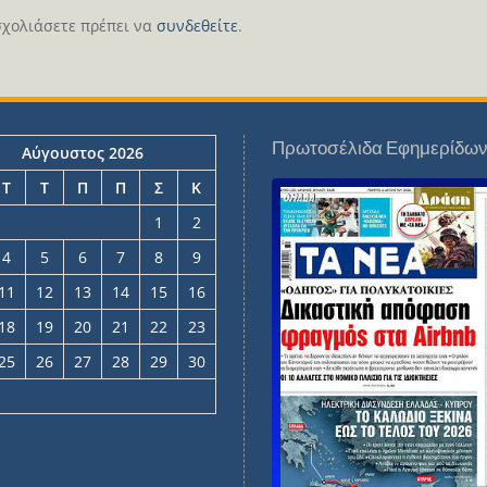
σχολιάσετε πρέπει να
συνδεθείτε
.
Πρωτοσέλιδα Εφημερίδω
Αύγουστος 2026
Τ
Τ
Π
Π
Σ
Κ
1
2
4
5
6
7
8
9
11
12
13
14
15
16
18
19
20
21
22
23
25
26
27
28
29
30