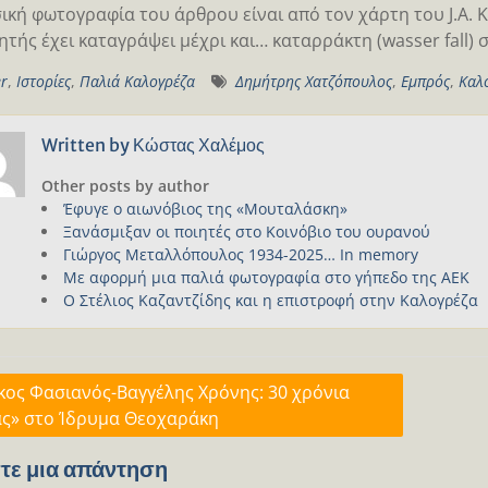
ική φωτογραφία του άρθρου είναι από τον χάρτη του J.A. K
ητής έχει καταγράψει μέχρι και… καταρράκτη (wasser fall) 
er
,
Ιστορίες
,
Παλιά Καλογρέζα
Δημήτρης Χατζόπουλος
,
Εμπρός
,
Καλ
Written by
Κώστας Χαλέμος
Other posts by author
Έφυγε ο αιωνόβιος της «Μουταλάσκη»
Ξανάσμιξαν οι ποιητές στο Κοινόβιο του ουρανού
Γιώργος Μεταλλόπουλος 1934-2025… In memory
Με αφορμή μια παλιά φωτογραφία στο γήπεδο της ΑΕΚ
Ο Στέλιος Καζαντζίδης και η επιστροφή στην Καλογρέζα
γηση
κος Φασιανός-Βαγγέλης Χρόνης: 30 χρόνια
ας» στο Ίδρυμα Θεοχαράκη
ων
τε μια απάντηση