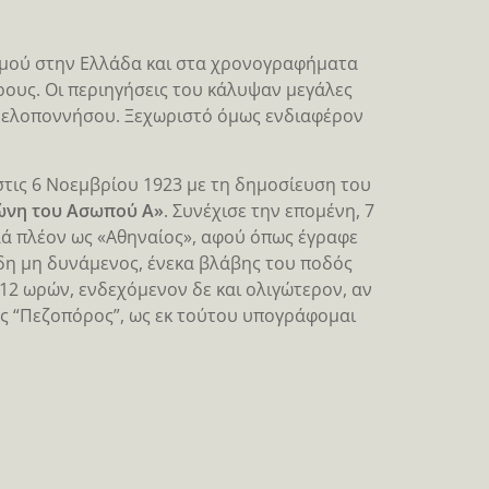
σμού στην Ελλάδα και στα χρονογραφήματα
ρους. Οι περιηγήσεις του κάλυψαν μεγάλες
ς Πελοποννήσου. Ξεχωριστό όμως ενδιαφέρον
τις 6 Νοεμβρίου 1923 με τη δημοσίευση του
ώνη του Ασωπού Α»
. Συνέχισε την επομένη, 7
ά πλέον ως «Αθηναίος», αφού όπως έγραφε
δη μη δυνάμενος, ένεκα βλάβης του ποδός
12 ωρών, ενδεχόμενον δε και ολιγώτερον, αν
ς “Πεζοπόρος”, ως εκ τούτου υπογράφομαι