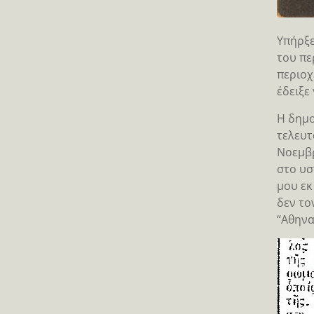
Υπήρξε
του πε
περιοχ
έδειξε 
Η δημο
τελευτ
Νοεμβρ
στο υσ
μου εκ
δεν το
“Αθηνα