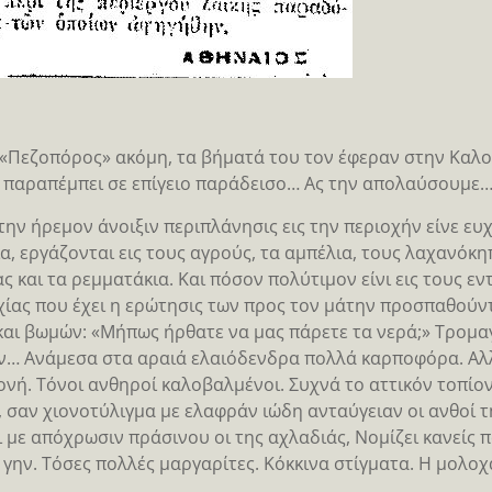
«Πεζοπόρος» ακόμη, τα βήματά του τον έφεραν στην Καλο
 παραπέμπει σε επίγειο παράδεισο… Ας την απολαύσουμε
την ήρεμον άνοιξιν περιπλάνησις εις την περιοχήν είνε ευχ
α, εργάζονται εις τους αγρούς, τα αμπέλια, τους λαχανόκ
ς και τα ρεμματάκια. Και πόσον πολύτιμον είνι εις τους εν
ίας που έχει η ερώτησις των προς τον μάτην προσπαθούν
και βωμών: «Μήπως ήρθατε να μας πάρετε τα νερά;» Τρομαγ
… Ανάμεσα στα αραιά ελαιόδενδρα πολλά καρποφόρα. Αλλά
νή. Τόνοι ανθηροί καλοβαλμένοι. Συχνά το αττικόν τοπίο
, σαν χιονοτύλιγμα με ελαφράν ιώδη ανταύγειαν οι ανθοί τη
 με απόχρωσιν πράσινου οι της αχλαδιάς, Νομίζει κανείς 
ν γην. Τόσες πολλές μαργαρίτες. Κόκκινα στίγματα. Η μολο