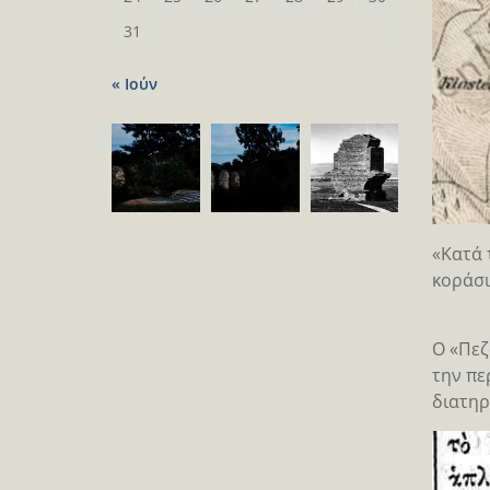
31
« Ιούν
«Κατά 
κοράσι
Ο «Πεζ
την πε
διατηρ