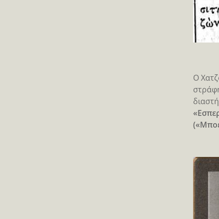
Ο Χατζ
στράφη
διαστή
«Εσπερ
(«Μποέ