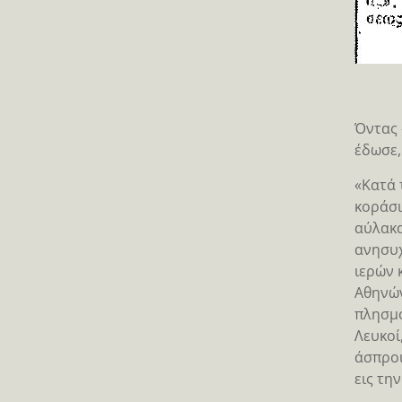
Όντας 
έδωσε,
«Κατά 
κοράσι
αύλακα
ανησυχ
ιερών 
Αθηνών
πλησμο
Λευκοί
άσπροι
εις τη