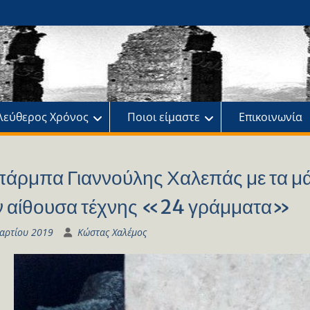
ης
πό
λεύθερος Χρόνος
Ποιοι είμαστε
Επικοινωνία
πάρμπα Γιαννούλης Χαλεπάς με τα μά
ν αίθουσα τέχνης «24 γράμματα»
αρτίου 2019
Κώστας Χαλέμος