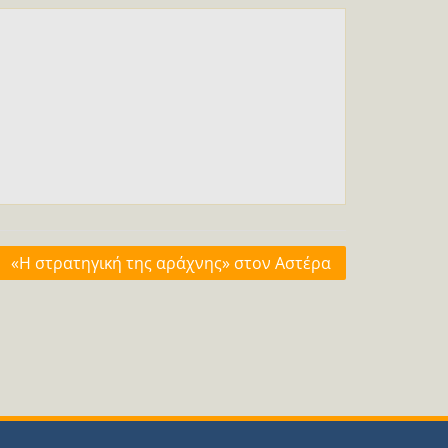
«Η στρατηγική της αράχνης» στον Αστέρα