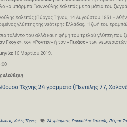
τλο «ο μπάρμπα Γιαννούλης Χαλεπάς με τα μάτια του ζωγρ
νούλης Χαλεπάς (Πύργος Τήνου, 14 Αυγούστου 1851 – Αθήνα,
ριμένος γλύπτης της νεότερης Ελλάδας. Η ζωή του τραμπάλ
σιο ταλέντο του αλλά και η φήμη του τρελού γλύπτη που ξ
αν Γκογκ»
, τον
«Ροντέν»
ή τον
«Πικάσο»
των νεωτεριστών 
μηνία:
16 Μαρτίου 2019,
:00
ς ελεύθερη
Αίθουσα Τέχνης 24 γράμματα (Πεντέλης 77, Χαλάνδ
λώσεις
,
Καλές Τέχνες
24 γράμματα
,
Γιαννούλης Χαλεπάς
,
Πέτρος Ζ