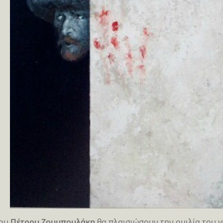
του
Πέτρου Ζουμπουλάκη
θα πλαισιώσουν την ομιλία του γ