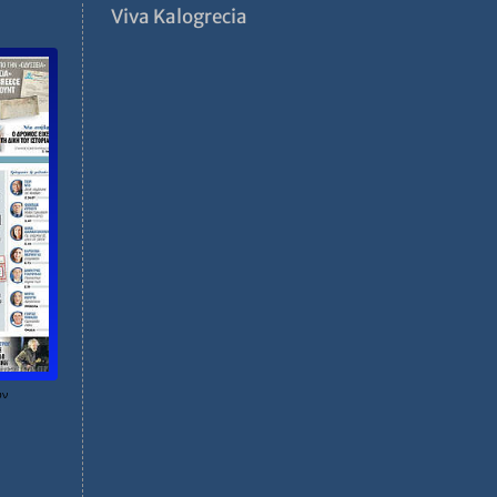
ν
Viva Kalogrecia
ων