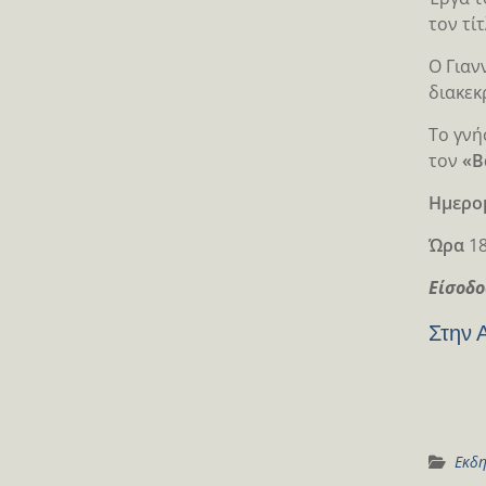
τον τί
Ο Γιαν
διακεκ
Το γνή
τον
«Β
Ημερο
Ώρα
18
Είσοδο
Στην 
Εκδη