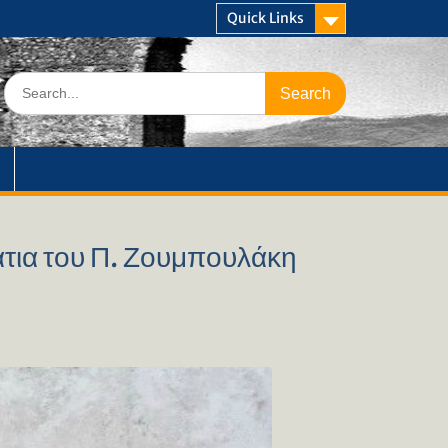
Quick Links
Search
for:
τια του Π. Ζουμπουλάκη