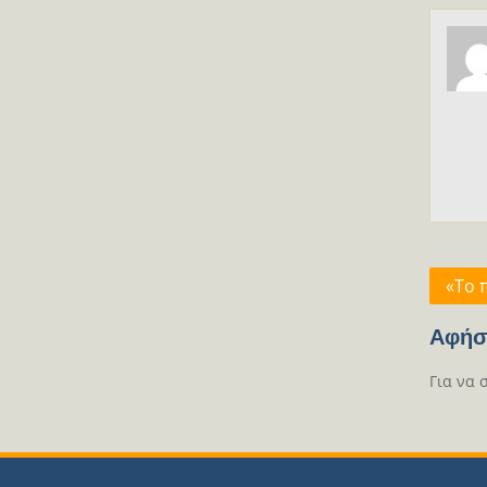
Πλοή
«Το 
άρθρ
Αφήσ
Για να 