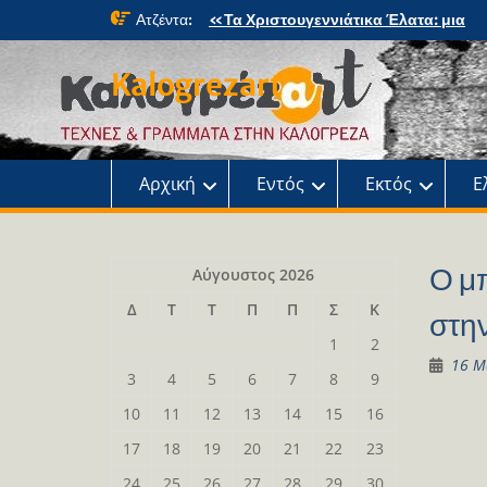
Skip
Ατζέντα:
«Τα Χριστουγεννιάτικα Έλατα: μια
to
μαγική περιπέτεια» στο κτήμα Φιξ
content
Η Χριστουγεννιάτικη συναυλία του
Kalogrezart
Ωδείου
Παρουσίαση του βιβλίου: Τα παιδιά τ
αλάνας
Παρουσίαση του βιβλίου «Τοντόρ, α
τη Σαφράμπολη στην Καλογρέζα»
Αρχική
Εντός
Εκτός
Ε
Ο μ
Αύγουστος 2026
Δ
Τ
Τ
Π
Π
Σ
Κ
στη
1
2
16 Μ
3
4
5
6
7
8
9
10
11
12
13
14
15
16
17
18
19
20
21
22
23
24
25
26
27
28
29
30