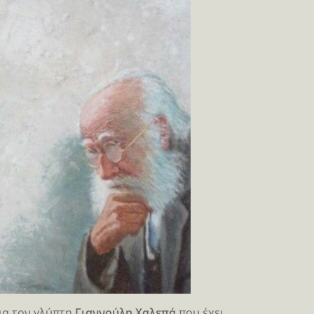
ια τον γλύπτη
Γιαννούλη Χαλεπά
που έχει