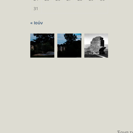
31
« Ιούν
Έργα 