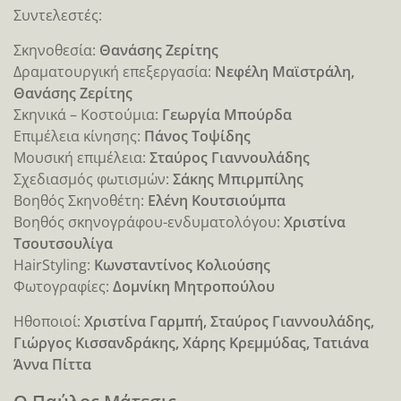
Συντελεστές:
Σκηνοθεσία:
Θανάσης Ζερίτης
Δραματουργική επεξεργασία:
Νεφέλη Μαϊστράλη,
Θανάσης Ζερίτης
Σκηνικά – Κοστούμια:
Γεωργία Μπούρδα
Επιμέλεια κίνησης:
Πάνος Τοψίδης
Μουσική επιμέλεια:
Σταύρος Γιαννουλάδης
Σχεδιασμός φωτισμών:
Σάκης Μπιρμπίλης
Βοηθός Σκηνοθέτη:
Ελένη Κουτσιούμπα
Βοηθός σκηνογράφου-ενδυματολόγου:
Χριστίνα
Τσουτσουλίγα
HairStyling:
Κωνσταντίνος Κολιούσης
Φωτογραφίες:
Δομνίκη Μητροπούλου
Ηθοποιοί:
Χριστίνα Γαρμπή, Σταύρος Γιαννουλάδης,
Γιώργος Κισσανδράκης, Χάρης Κρεμμύδας, Τατιάνα
Άννα Πίττα