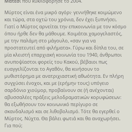
Μάτεσ
ι που κυκλοφόρησε το 2004.
Μύρτος είναι ένα μικρό αγόρι· γεννήθηκε κοιμώμενο
και τώρα, στα οχτώ του χρόνια, δεν έχει ξυπνήσει.
Γιατί ο Μύρτος αρνείται την επικοινωνία με τον κόσμο
όπου ήρθε δεν θα μάθουμε. Κοιμάται χαμογελαστός,
με την παλάμη στο μάγουλο, «σαν για να
προστατευτεί από φιλήματα». Γύρω και δίπλα του, σε
μία κλειστή επαρχιακή κοινωνία του 1940, άνθρωποι
ανυποψίαστοι φορείς του Κακού, βέβαιοι πως
ευαγγελίζονται το Αγαθόν, θα κινήσουν το
μυθιστόρημα με ανατριχιαστική αθωότητα. Εν πλήρη
συγχύσει ένοχοι, και με (ερήμην τους) υπόγειο
σαρδόνιο χιούμορ, προβαίνουν σε (ή ανέχονται)
αβυσσαλέες πράξεις μελοδραματικών κορυφώσεων:
θα εξωθήσουν τον κοινωνικό περίγυρο σε
σκανδαλισμό και σε λιθοβολισμό. Τότε θα εγερθεί ο
Μύρτος. Νύχτα. Θα βάλει φωτιά και θα αναχωρήσει.
Για πού;