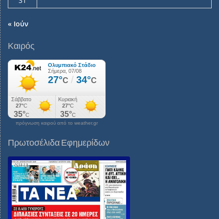
31
« Ιούν
Καιρός
πρόγνωση καιρού από το weather.gr
Πρωτοσέλιδα Εφημερίδων