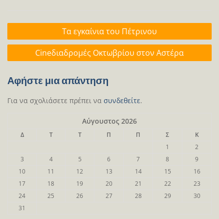
Πλοήγηση
Τα εγκαίνια του Πέτρινου
άρθρων
Cineδιαδρομές Οκτωβρίου στον Αστέρα
Αφήστε μια απάντηση
Για να σχολιάσετε πρέπει να
συνδεθείτε
.
Αύγουστος 2026
Δ
Τ
Τ
Π
Π
Σ
Κ
1
2
3
4
5
6
7
8
9
10
11
12
13
14
15
16
17
18
19
20
21
22
23
24
25
26
27
28
29
30
31