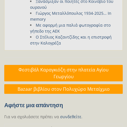
Ξανάσμιξαν οι ποιητές στο Κοινόβιο του
ουρανού
Γιώργος Μεταλλόπουλος 1934-2025… In
memory
Με αφορμή μια παλιά φωτογραφία στο
γήπεδο της ΑΕΚ
Ο Στέλιος Καζαντζίδης και η επιστροφή
στην Καλογρέζα
Πλοήγηση
Φεστιβάλ Καραγκιόζη στην πλατεία Αγίου
άρθρων
Γεωργίου
Bazaar βιβλίου στον Πολυχώρο Μεταίχμιο
Αφήστε μια απάντηση
Για να σχολιάσετε πρέπει να
συνδεθείτε
.