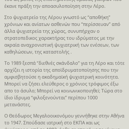
έκανε πράξη την αποασυλοποίηση στην Λέρο.
Στο ψυχιατρείο της Λέρου γνωστό ως “αποθήκη”
χρόνιων και ανίατων ασθενών που “περίσσευαν” από
άλλα ψυχιατρεία της χώρας, συνυπήρχαν ο
στρατοπεδικος χαρακτήρας του ιδρύματος με την
ακραία αναχρονιστική ψυχιατρική των ενέσεων, των
καθηλώσεων, της καταστολής .
Το 1989 ξεσπά “διεθνές σκάνδαλο” για τη Λέρο και τότε
αρχίζει η ιστορία της αποϊδρυματοποίησης που την
αμφισβητούσε η ακαδημαϊκή ψυχιατρική κοινότητα.
Μπορεί να ζήσει ελεύθερος ο χρόνιος τρόφιμος έξω
απο το άσυλο; Μπορεί να κοινωνικοποιηθεi; Τώρα στο
ίδιο ίδρυμα “φιλοξενούνται” περίπου 1000
μετανάστες.
Ο Θεόδωρος Μεγαλοοικονόμου γεννήθηκε στην Αθήνα
το 1947. Σπούδασε ιατρική στο ΕΚΠΑ και ως