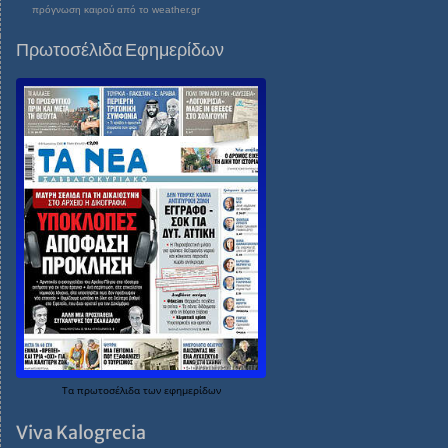
πρόγνωση καιρού από το weather.gr
Πρωτοσέλιδα Εφημερίδων
Τα
πρωτοσέλιδα
των
εφημερίδων
Viva Kalogrecia