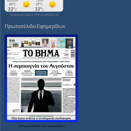
πρόγνωση καιρού από το weather.gr
Πρωτοσέλιδα Εφημερίδων
Τα
πρωτοσέλιδα
των
εφημερίδων