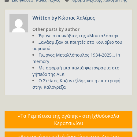
Written by
Κώστας Χαλέμος
Other posts by author
Έφυγε ο αιωνόβιος της «Μουταλάσκη»
Ξανάσμιξαν οι ποιητές στο Κοινόβιο του
ουρανού
Γιώργος Μεταλλόπουλος 1934-2025… In
memory
Με αφορμή μια παλιά φωτογραφία στο
γήπεδο της ΑΕΚ
Ο Στέλιος Καζαντζίδης και η επιστροφή
στην Καλογρέζα
Πλοήγηση
«Τα Ρεμπέτικα της αγάπης» στη Iχθυόσκαλα
άρθρων
Κερατσινίου
«Αρσενικό και παλιά δαντέλα» στον Αστέρα