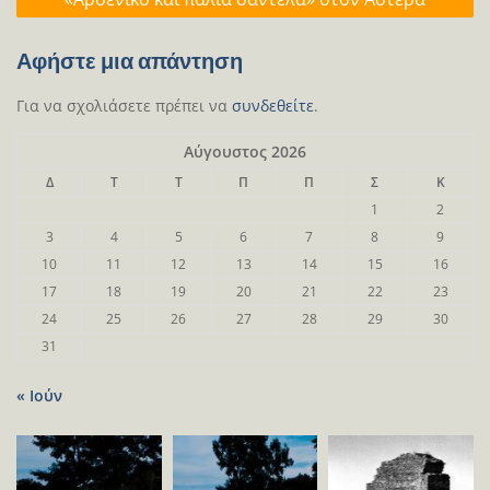
Αφήστε μια απάντηση
Για να σχολιάσετε πρέπει να
συνδεθείτε
.
Αύγουστος 2026
Δ
Τ
Τ
Π
Π
Σ
Κ
1
2
3
4
5
6
7
8
9
10
11
12
13
14
15
16
17
18
19
20
21
22
23
24
25
26
27
28
29
30
31
« Ιούν