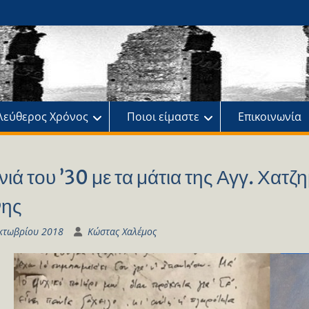
ης
πό
λεύθερος Χρόνος
Ποιοι είμαστε
Επικοινωνία
νιά του ’30 με τα μάτια της Αγγ. Χατ
νης
κτωβρίου 2018
Κώστας Χαλέμος