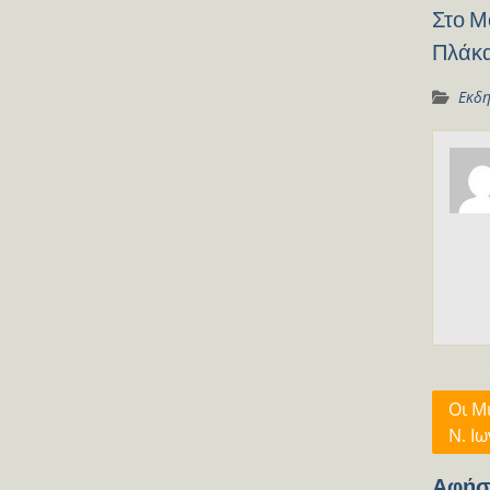
Στο Μ
Πλάκ
Εκδη
Πλοή
Οι Μ
Ν. Ιω
άρθρ
Αφήσ