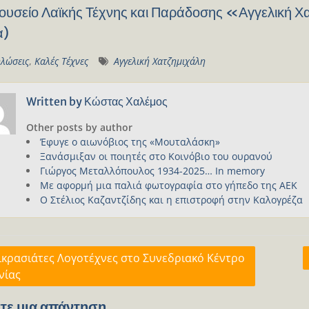
ουσείο Λαϊκής Τέχνης και Παράδοσης «Αγγελική Χ
α)
λώσεις
,
Καλές Τέχνες
Αγγελική Χατζημιχάλη
Written by
Κώστας Χαλέμος
Other posts by author
Έφυγε ο αιωνόβιος της «Μουταλάσκη»
Ξανάσμιξαν οι ποιητές στο Κοινόβιο του ουρανού
Γιώργος Μεταλλόπουλος 1934-2025… In memory
Με αφορμή μια παλιά φωτογραφία στο γήπεδο της ΑΕΚ
Ο Στέλιος Καζαντζίδης και η επιστροφή στην Καλογρέζα
γηση
ικρασιάτες Λογοτέχνες στο Συνεδριακό Κέντρο
νίας
ων
τε μια απάντηση