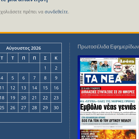
σχολιάσετε πρέπει να
συνδεθείτε
.
Πρωτοσέλιδα Εφημερίδω
Αύγουστος 2026
Τ
Τ
Π
Π
Σ
Κ
1
2
4
5
6
7
8
9
11
12
13
14
15
16
18
19
20
21
22
23
25
26
27
28
29
30