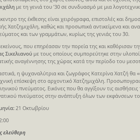
μιχάλη
με τη γενιά του ’30 σε συνδυασμό με μια λογοτεχνι
ίκεντρο της έκθεσης είναι χειρόγραφα, επιστολές και δημο
κής Χατζημιχάλη, καθώς και προσωπικά αντικείμενα και αν
εύματος και των γραμμάτων, κυρίως της γενιάς του ΄30.
εκείνους, που επηρέασαν την πορεία της και καθόρισαν τη
ας Σικελιανού
με τους οποίους συμπορεύτηκε στην υλοποίη
τικής αναγέννησης της χώρας κατά την περίοδο του μεσο
στικά, η ψυχαναλύτρια και ζωγράφος Κατερίνα Χατζή θα «α
χνική επίσκεψη στο αρχοντικό Χατζημιχάλη. Προσωπογραφ
ληνικού πνεύματος. Εικόνες που θα αγγίξουν τις αισθήσεις 
ατικού πνεύματος στην ανάπτυξη όλων των εκφάνσεων το
μηνία:
21 Οκτωβρίου
2:00
ς ελεύθερη