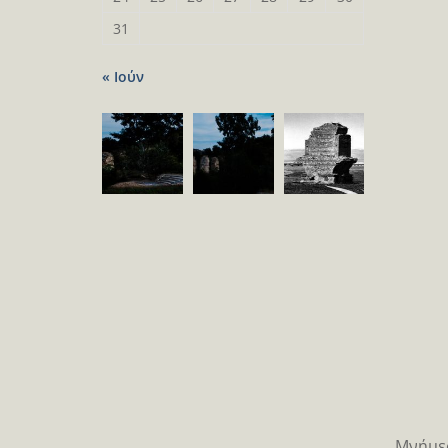
31
« Ιούν
Μνήμες