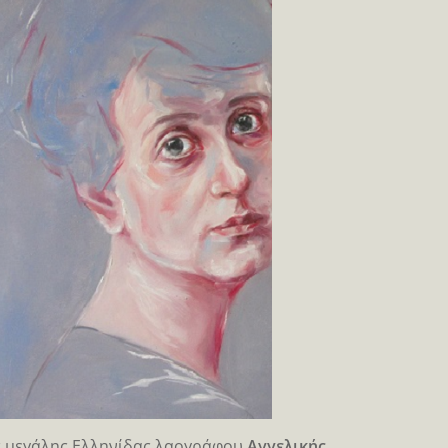
ης μεγάλης Ελληνίδας λαογράφου
Αγγελικής