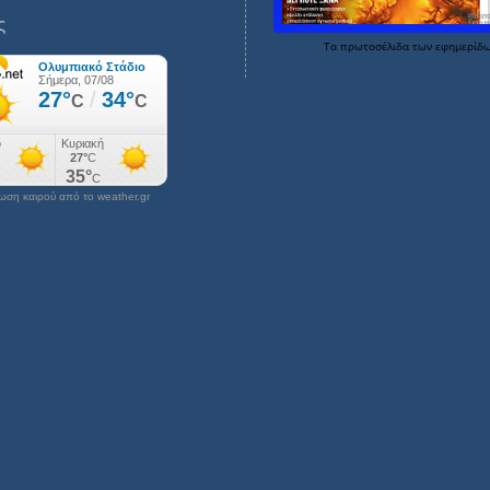
ς
Τα
πρωτοσέλιδα
των
εφημερίδ
ση καιρού από το weather.gr