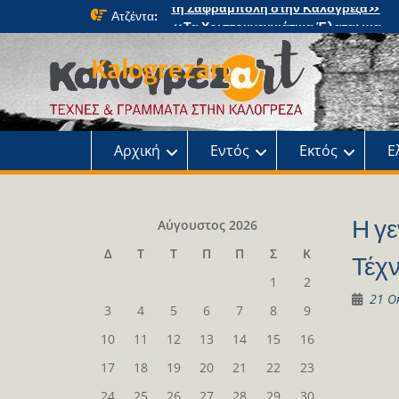
Skip
Ατζέντα:
«Τα Χριστουγεννιάτικα Έλατα: μια
to
μαγική περιπέτεια» στο κτήμα Φιξ
content
Η Χριστουγεννιάτικη συναυλία του
Kalogrezart
Ωδείου
Παρουσίαση του βιβλίου: Τα παιδιά τ
αλάνας
Παρουσίαση του βιβλίου «Τοντόρ, α
τη Σαφράμπολη στην Καλογρέζα»
Αρχική
Εντός
Εκτός
Ε
Η γε
Αύγουστος 2026
Δ
Τ
Τ
Π
Π
Σ
Κ
Τέχ
1
2
21 Ο
3
4
5
6
7
8
9
10
11
12
13
14
15
16
17
18
19
20
21
22
23
24
25
26
27
28
29
30