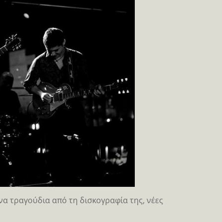
α τραγούδια από τη δισκογραφία της, νέες