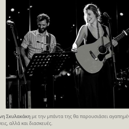
νη Σκυλακάκη
με την μπάντα της θα παρουσιάσει αγαπημέν
εις, αλλά και διασκευές.