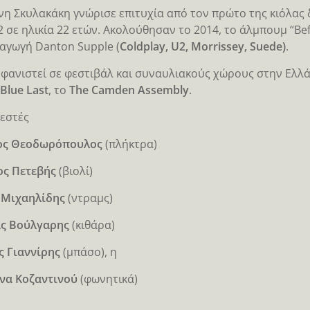
νη Σκυλακάκη γνώρισε επιτυχία από τον πρώτο της κιόλας 
2 σε ηλικία 22 ετών. Ακολούθησαν το 2014, το άλμπουμ “Bef
αγωγή Danton Supple (
Coldplay, U2, Morrissey, Suede)
.
μφανιστεί σε φεστιβάλ και συναυλιακούς χώρους στην Ελλά
Blue Last
, το
The Camden Assembly
.
εστές
ος Θεοδωρόπουλος
(πλήκτρα)
ος Πετεβής
(βιολί)
 Μιχαηλίδης
(ντραμς)
ας Βούλγαρης
(κιθάρα)
 Γιαννίρης
(μπάσο), η
να Κοζαντινού
(φωνητικά)