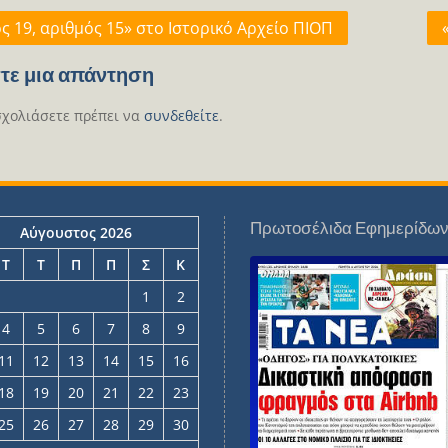
γηση
ς 19, αριθμός 15» στο Ιστορικό Αρχείο ΠΙΟΠ
ων
τε μια απάντηση
σχολιάσετε πρέπει να
συνδεθείτε
.
Πρωτοσέλιδα Εφημερίδω
Αύγουστος 2026
Τ
Τ
Π
Π
Σ
Κ
1
2
4
5
6
7
8
9
11
12
13
14
15
16
18
19
20
21
22
23
25
26
27
28
29
30