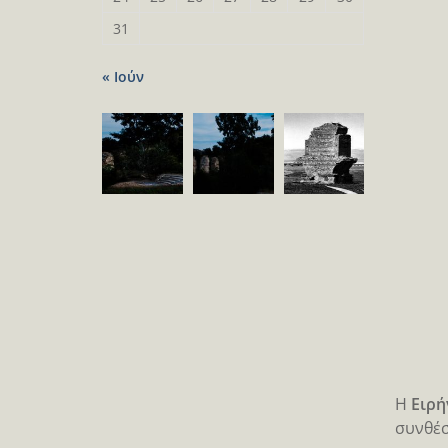
31
« Ιούν
H
Ειρή
συνθέσ