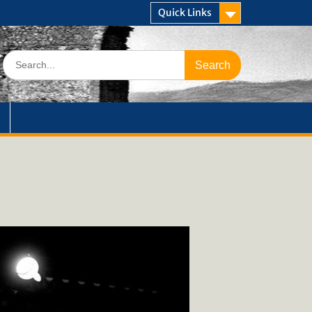
Quick Links
Search
for: