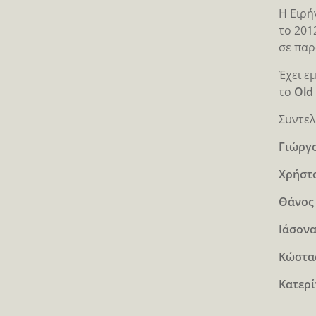
Η Ειρή
το 201
σε παρ
Έχει ε
το
Old 
Συντελ
Γιώργ
Χρήστ
Θάνος
Ιάσον
Κώστας
Κατερί