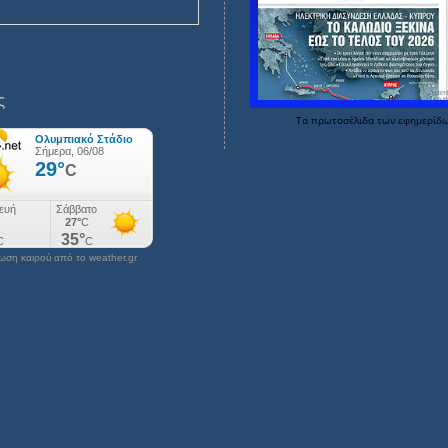
ς
Τα
πρωτοσέλιδα
των
εφημερίδ
ση καιρού από το weather.gr