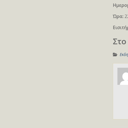
Ημερο
Ώρα:
2
Eισιτή
Στο
Εκδη