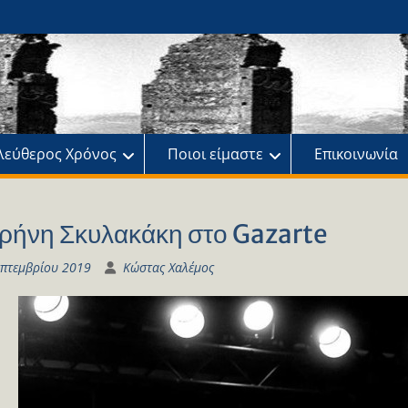
ης
πό
λεύθερος Χρόνος
Ποιοι είμαστε
Επικοινωνία
ιρήνη Σκυλακάκη στο Gazarte
επτεμβρίου 2019
Κώστας Χαλέμος