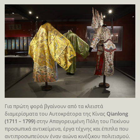
Για πρώτη φορά βγαίνουν από τα κλειστά
διαμερίσματα του Αυτοκράτορα της Κίνας
Qianlong
(1711 – 1799)
στην Απαγορευμένη Πόλη του Πεκίνου
προσωπικά αντικείμενα, έργα τέχνης και έπιπλα που
αντιπροσωπεύουν έναν αιώνα κινέζικου πολιτισμού.