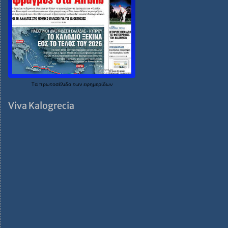
Τα
πρωτοσέλιδα
των
εφημερίδων
Viva Kalogrecia