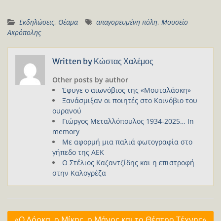
Εκδηλώσεις
,
Θέαμα
απαγορευμένη πόλη
,
Μουσείο
Ακρόπολης
Written by
Κώστας Χαλέμος
Other posts by author
Έφυγε ο αιωνόβιος της «Μουταλάσκη»
Ξανάσμιξαν οι ποιητές στο Κοινόβιο του
ουρανού
Γιώργος Μεταλλόπουλος 1934-2025… In
memory
Με αφορμή μια παλιά φωτογραφία στο
γήπεδο της ΑΕΚ
Ο Στέλιος Καζαντζίδης και η επιστροφή
στην Καλογρέζα
Πλοήγηση
«Ο Λόρκα, ο Μίκης, ο Μάνος και το Θέατρο Τέχνης»