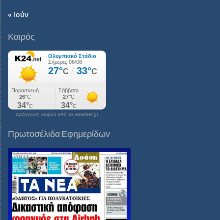
« Ιούν
Καιρός
πρόγνωση καιρού από το weather.gr
Πρωτοσέλιδα Εφημερίδων