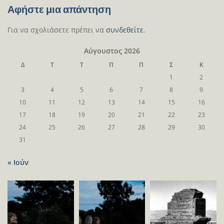
Αφήστε μια απάντηση
Για να σχολιάσετε πρέπει να
συνδεθείτε
.
Αύγουστος 2026
Δ
Τ
Τ
Π
Π
Σ
Κ
1
2
3
4
5
6
7
8
9
10
11
12
13
14
15
16
17
18
19
20
21
22
23
24
25
26
27
28
29
30
31
« Ιούν