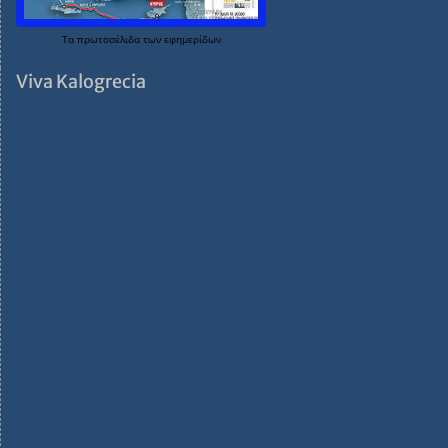
Τα
πρωτοσέλιδα
των
εφημερίδων
Viva Kalogrecia