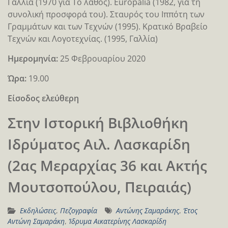
Γαλλία (1970 για Το λάθος). Europalia (1982, για τη
συνολική προσφορά του). Σταυρός του Ιππότη των
Γραμμάτων και των Τεχνών (1995). Κρατικό Βραβείο
Τεχνών και Λογοτεχνίας. (1995, Γαλλία)
Ημερομηνία:
25 Φεβρουαρίου 2020
Ώρα:
19.00
Είσοδος ελεύθερη
Στην Ιστορική Βιβλιοθήκη
Ιδρύματος Αιλ. Λασκαρίδη
(2ας Μεραρχίας 36 και Ακτής
Μουτσοπούλου, Πειραιάς)
Εκδηλώσεις
,
Πεζογραφία
Αντώνης Σαμαράκης
,
Έτος
Αντώνη Σαμαράκη
,
Ίδρυμα Αικατερίνης Λασκαρίδη