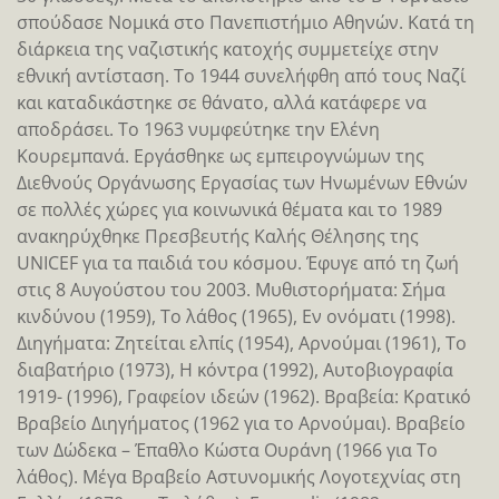
σπούδασε Νομικά στο Πανεπιστήμιο Αθηνών. Κατά τη
διάρκεια της ναζιστικής κατοχής συμμετείχε στην
εθνική αντίσταση. Το 1944 συνελήφθη από τους Ναζί
και καταδικάστηκε σε θάνατο, αλλά κατάφερε να
αποδράσει. Το 1963 νυμφεύτηκε την Ελένη
Κουρεμπανά. Εργάσθηκε ως εμπειρογνώμων της
Διεθνούς Οργάνωσης Εργασίας των Ηνωμένων Εθνών
σε πολλές χώρες για κοινωνικά θέματα και το 1989
ανακηρύχθηκε Πρεσβευτής Καλής Θέλησης της
UNICEF για τα παιδιά του κόσμου. Έφυγε από τη ζωή
στις 8 Αυγούστου του 2003. Μυθιστορήματα: Σήμα
κινδύνου (1959), Το λάθος (1965), Εν ονόματι (1998).
Διηγήματα: Ζητείται ελπίς (1954), Αρνούμαι (1961), Το
διαβατήριο (1973), Η κόντρα (1992), Αυτοβιογραφία
1919- (1996), Γραφείον ιδεών (1962). Βραβεία: Κρατικό
Βραβείο Διηγήματος (1962 για το Αρνούμαι). Βραβείο
των Δώδεκα – Έπαθλο Κώστα Ουράνη (1966 για Το
λάθος). Μέγα Βραβείο Αστυνομικής Λογοτεχνίας στη