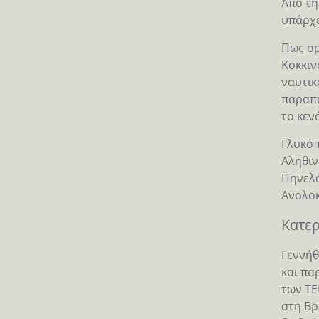
Από τη
υπάρχε
Πως ορ
Κοκκιν
ναυτικ
παραπά
το κεν
Γλυκόπ
Αληθιν
Πηνελό
Ανολοκ
Κατερ
Γεννήθ
και πα
των ΤΕ
στη Βρ