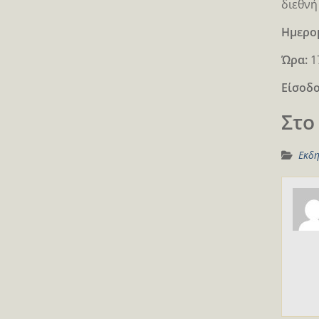
διεθνή 
Ημερο
Ώρα:
17
Είσοδο
Στο
Εκδη