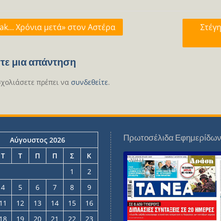
γηση
ak… Χρόνια μετά» στον Αστέρα
Στέγη
ων
τε μια απάντηση
σχολιάσετε πρέπει να
συνδεθείτε
.
Πρωτοσέλιδα Εφημερίδω
Αύγουστος 2026
Τ
Τ
Π
Π
Σ
Κ
1
2
4
5
6
7
8
9
11
12
13
14
15
16
18
19
20
21
22
23