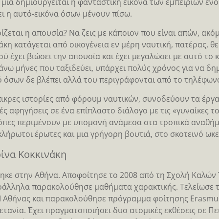
 μια δημιουργείται η φανταστική εικόνα των εμπειριών ενό
ι η αυτό-εικόνα όσων μένουν πίσω.
ίζεται η απουσία? Να ζεις με κάποιον που είναι απών, ακόμα
άκη κατάγεται από οικογένεια εν μέρη ναυτική, πατέρας, θε
ού έχει βιώσει την απουσία και έχει μεγαλώσει με αυτό το 
νω μήνες που ταξιδεύει, υπάρχει πολύς χρόνος για να δη
ό όσων δε βλέπει αλλά του περιγράφονται από το τηλέφωνο
ικρες ιστορίες από φόρουμ ναυτικών, συνοδεύουν τα έργα 
ές αφηγήσεις σε ένα επίπλαστο διάλογο με τις «γυναίκες το
πες περιμένουν με υπομονή ανάμεσα στα τροπικά αναθήμα
λήρωτοι έρωτες και μια γρήγορη βουτιά, στο σκοτεινό ωκε
ίνα Κοκκινάκη
ηκε στην Αθήνα. Αποφοίτησε το 2008 από τη Σχολή Καλών
ράλληλα παρακολούθησε μαθήματα χαρακτικής. Τελείωσε τ
Ι Αθήνας και παρακολούθησε πρόγραμμα φοίτησης Erasmus σ
ετανία. Έχει πραγματοποιήσει δυο ατομικές εκθέσεις σε Πε