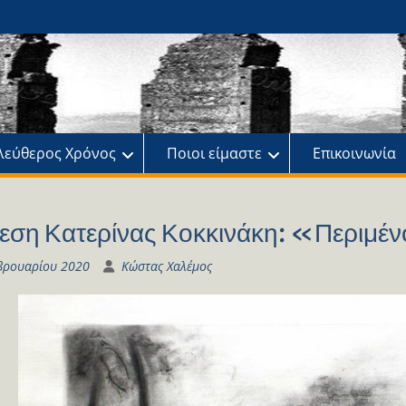
ης
πό
λεύθερος Χρόνος
Ποιοι είμαστε
Επικοινωνία
εση Κατερίνας Κοκκινάκη: «Περιμέν
βρουαρίου 2020
Κώστας Χαλέμος