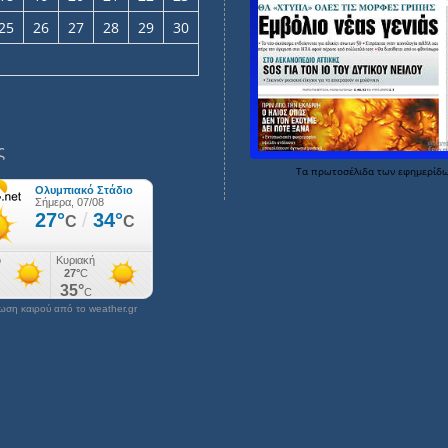
25
26
27
28
29
30
ς
Τα
πρωτοσέλιδα
των
εφημερίδ
ση καιρού από το weather.gr