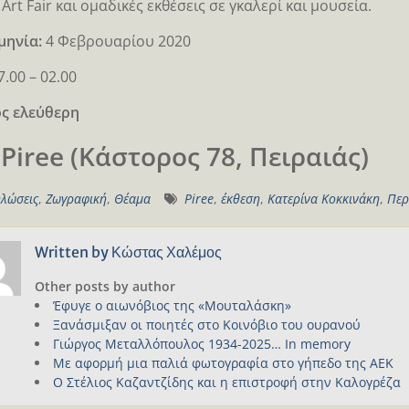
Art Fair και ομαδικές εκθέσεις σε γκαλερί και μουσεία.
μηνία:
4 Φεβρουαρίου 2020
.00 – 02.00
ς ελεύθερη
 Piree (Κάστορος 78, Πειραιάς)
λώσεις
,
Ζωγραφική
,
Θέαμα
Piree
,
έκθεση
,
Κατερίνα Κοκκινάκη
,
Περ
Written by
Κώστας Χαλέμος
Other posts by author
Έφυγε ο αιωνόβιος της «Μουταλάσκη»
Ξανάσμιξαν οι ποιητές στο Κοινόβιο του ουρανού
Γιώργος Μεταλλόπουλος 1934-2025… In memory
Με αφορμή μια παλιά φωτογραφία στο γήπεδο της ΑΕΚ
Ο Στέλιος Καζαντζίδης και η επιστροφή στην Καλογρέζα