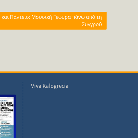
 και Πάντειο: Μουσική Γέφυρα πάνω από τη
Συγγρού
ν
Viva Kalogrecia