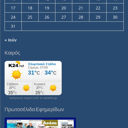
17
18
19
20
21
22
23
24
25
26
27
28
29
30
31
« Ιούν
Καιρός
πρόγνωση καιρού από το weather.gr
Πρωτοσέλιδα Εφημερίδων