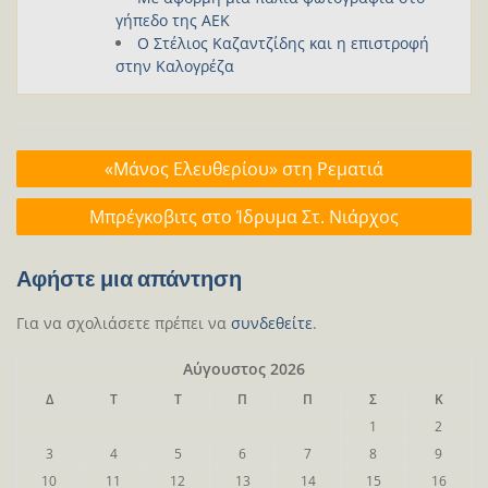
γήπεδο της ΑΕΚ
Ο Στέλιος Καζαντζίδης και η επιστροφή
στην Καλογρέζα
Πλοήγηση
«Μάνος Ελευθερίου» στη Ρεματιά
άρθρων
Μπρέγκοβιτς στο Ίδρυμα Στ. Νιάρχος
Αφήστε μια απάντηση
Για να σχολιάσετε πρέπει να
συνδεθείτε
.
Αύγουστος 2026
Δ
Τ
Τ
Π
Π
Σ
Κ
1
2
3
4
5
6
7
8
9
10
11
12
13
14
15
16