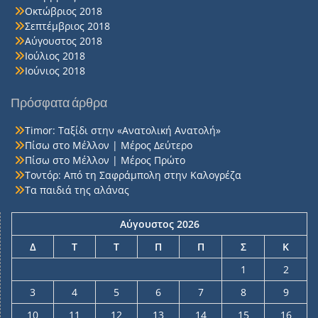
Οκτώβριος 2018
Σεπτέμβριος 2018
Αύγουστος 2018
Ιούλιος 2018
Ιούνιος 2018
Πρόσφατα άρθρα
Timor: Ταξίδι στην «Ανατολική Ανατολή»
Πίσω στο Μέλλον | Μέρος Δεύτερο
Πίσω στο Μέλλον | Μέρος Πρώτο
Τοντόρ: Από τη Σαφράμπολη στην Καλογρέζα
Τα παιδιά της αλάνας
Αύγουστος 2026
Δ
Τ
Τ
Π
Π
Σ
Κ
1
2
3
4
5
6
7
8
9
10
11
12
13
14
15
16