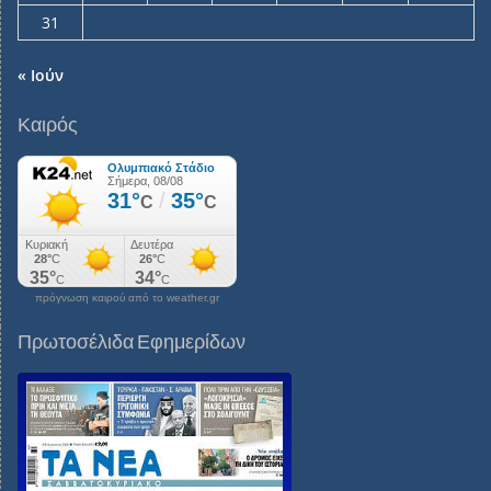
31
« Ιούν
Καιρός
πρόγνωση καιρού από το weather.gr
Πρωτοσέλιδα Εφημερίδων