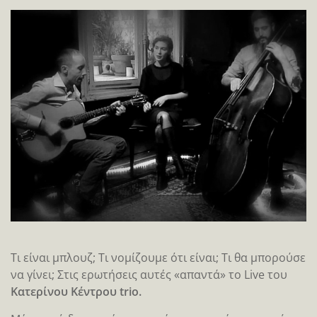
Τι είναι μπλουζ; Τι νομίζουμε ότι είναι; Τι θα μπορούσε
να γίνει; Στις ερωτήσεις αυτές «απαντά» το Live του
Κατερίνου Κέντρου trio.