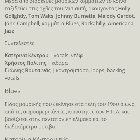
Mέσα από διασκευές μουσικών κομματιών το κοινό
ταξιδεύει στις όχθες του Μισισιπή, ακούγοντας
Holly
Golightly, Tom Waits, Johnny Burnette, Melody Gardot,
John Campbell, κομμάτια Blues, Rockabilly, Americana,
Jazz
Συντελεστές
Κατερίνα Κέντρου
| vocals, ντέφι
Χρήστος Πολίτης
| κιθάρα
Γιάννης Βουτσινάς
| κοντραμπάσο, loops, backing
vocals
Βlues
Είδος μουσικής που ξεκίνησε στα τέλη του 19ου αιώνα
από τις αφροαμερικάνικες κοινότητες των Η.Π.Α. και
βασίζεται στην πεντατονική κλίμακα και το
δωδεκάμετρο μοτίβο.
Κατερίνα Κέντρου trio