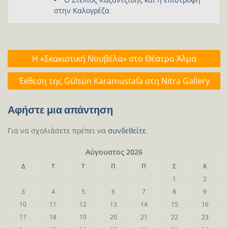
στην Καλογρέζα
Πλοήγηση
Η «Σκακιστική Νουβέλα» στο Θέατρο Άλμα
άρθρων
Έκθεση της Gülsün Karamustafa στη Nitra Gallery
Αφήστε μια απάντηση
Για να σχολιάσετε πρέπει να
συνδεθείτε
.
Αύγουστος 2026
Δ
Τ
Τ
Π
Π
Σ
Κ
1
2
3
4
5
6
7
8
9
10
11
12
13
14
15
16
17
18
19
20
21
22
23