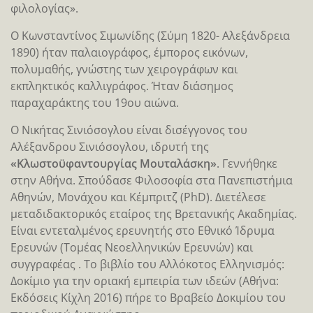
φιλολογίας».
O Κωνσταντίνος Σιμωνίδης (Σύμη 1820- Αλεξάνδρεια
1890) ήταν παλαιογράφος, έμπορος εικόνων,
πολυμαθής, γνώστης των χειρογράφων και
εκπληκτικός καλλιγράφος. Ήταν διάσημος
παραχαράκτης του 19ου αιώνα.
Ο Νικήτας Σινιόσογλου είναι δισέγγονος του
Αλέξανδρου Σινιόσογλου, ιδρυτή της
«Κλωστοϋφαντουργίας Μουταλάσκη»
. Γεννήθηκε
στην Αθήνα. Σπούδασε Φιλοσοφία στα Πανεπιστήμια
Αθηνών, Μονάχου και Κέμπριτζ (PhD). Διετέλεσε
μεταδιδακτορικός εταίρος της Βρετανικής Ακαδημίας.
Είναι εντεταλμένος ερευνητής στο Εθνικό Ίδρυμα
Ερευνών (Τομέας Νεοελληνικών Ερευνών) και
συγγραφέας . Το βιβλίο του Αλλόκοτος Ελληνισμός:
Δοκίμιο για την οριακή εμπειρία των ιδεών (Αθήνα:
Εκδόσεις Κίχλη 2016) πήρε το Βραβείο Δοκιμίου του