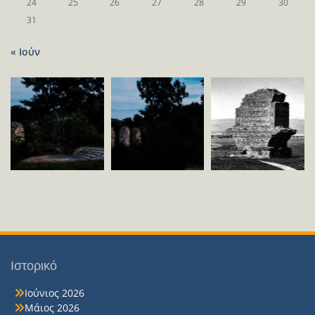
24
25
26
27
28
29
30
31
« Ιούν
Ιστορικό
Ιούνιος 2026
Μάιος 2026