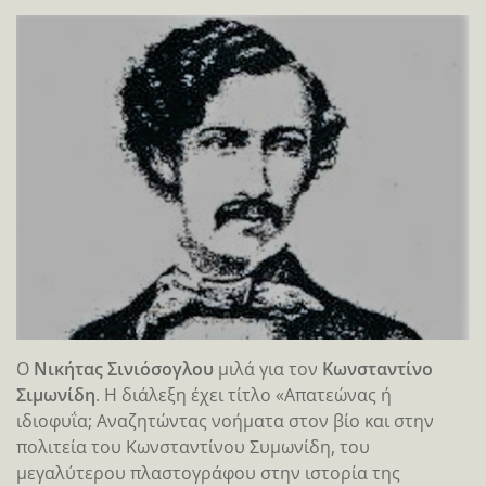
Ο
Νικήτας Σινιόσογλου
μιλά για τον
Κωνσταντίνο
Σιμωνίδη
. Η διάλεξη έχει τίτλο «Απατεώνας ή
ιδιοφυΐα; Αναζητώντας νοήματα στον βίο και στην
πολιτεία του Κωνσταντίνου Συμωνίδη, του
μεγαλύτερου πλαστογράφου στην ιστορία της