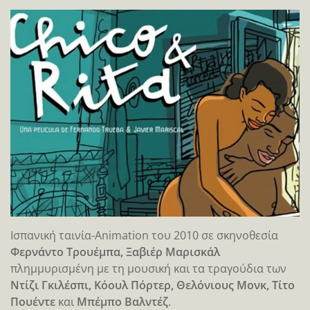
Ισπανική ταινία-Animation του 2010 σε σκηνοθεσία
Φερνάντο Τρουέμπα, Ξαβιέρ Μαρισκάλ
πλημμυρισμένη με τη μουσική και τα τραγούδια των
Ντίζι Γκιλέσπι, Κόουλ Πόρτερ, Θελόνιους Μονκ, Τίτο
Πουέντε
και
Μπέμπο Βαλντέζ
.