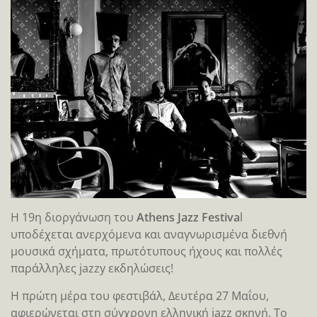
H 19η διοργάνωση του
Athens Jazz Festiva
l
υποδέχεται ανερχόμενα και αναγνωρισμένα διεθνή
μουσικά σχήματα, πρωτότυπους ήχους και πολλές
παράλληλες jazzy εκδηλώσεις!
Η πρώτη μέρα του φεστιβάλ, Δευτέρα 27 Μαΐου,
αφιερώνεται στη σύγχρονη ελληνική jazz σκηνή. Το