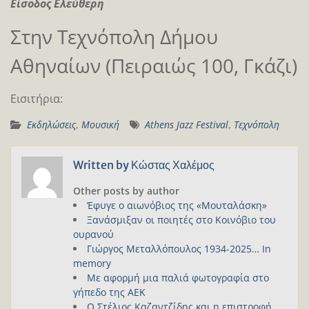
Είσοδος Ελεύθερη
Στην Τεχνόπολη Δήμου
Αθηναίων (Πειραιώς 100, Γκάζι)
Eισιτήρια:
Εκδηλώσεις
,
Μουσική
Athens Jazz Festival
,
Τεχνόπολη
Written by
Κώστας Χαλέμος
Other posts by author
Έφυγε ο αιωνόβιος της «Μουταλάσκη»
Ξανάσμιξαν οι ποιητές στο Κοινόβιο του
ουρανού
Γιώργος Μεταλλόπουλος 1934-2025… In
memory
Με αφορμή μια παλιά φωτογραφία στο
γήπεδο της ΑΕΚ
Ο Στέλιος Καζαντζίδης και η επιστροφή