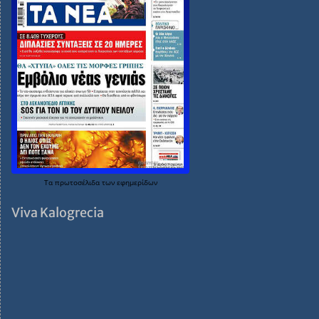
Τα
πρωτοσέλιδα
των
εφημερίδων
Viva Kalogrecia