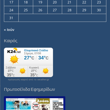
17
18
19
20
21
22
23
24
25
26
27
28
29
30
31
« Ιούν
Καιρός
πρόγνωση καιρού από το weather.gr
Πρωτοσέλιδα Εφημερίδων