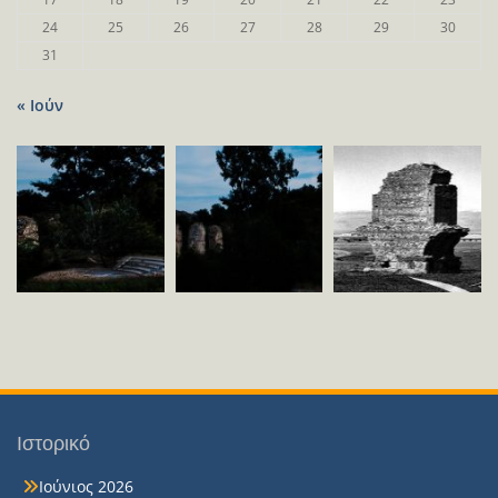
24
25
26
27
28
29
30
31
« Ιούν
Ιστορικό
Ιούνιος 2026