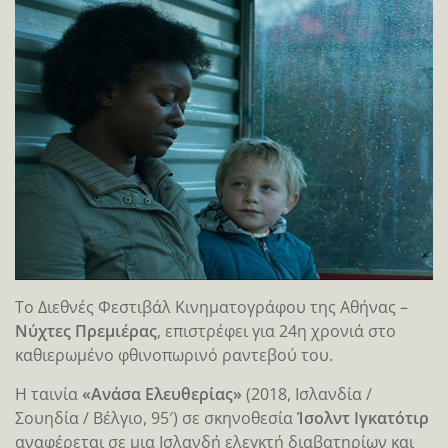
Το Διεθνές Φεστιβάλ Κινηματογράφου της Αθήνας –
Νύχτες Πρεμιέρας
, επιστρέφει για 24η χρονιά στο
καθιερωμένο φθινοπωρινό ραντεβού του.
Η ταινία
«Ανάσα Ελευθερίας»
(2018, Ισλανδία /
Σουηδία / Βέλγιο, 95′) σε σκηνοθεσία
Ίσολντ Ιγκατότιρ
αναφέρεται σε μια Ισλανδή ελεγκτή διαβατηρίων και