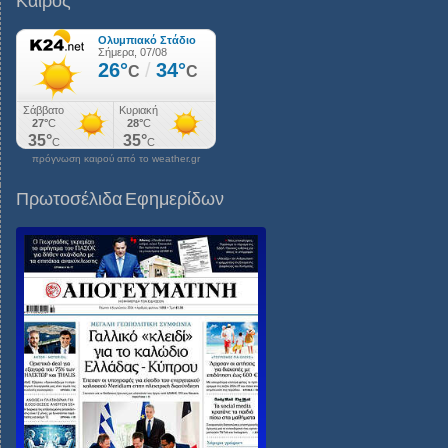
Καιρός
πρόγνωση καιρού από το weather.gr
Πρωτοσέλιδα Εφημερίδων