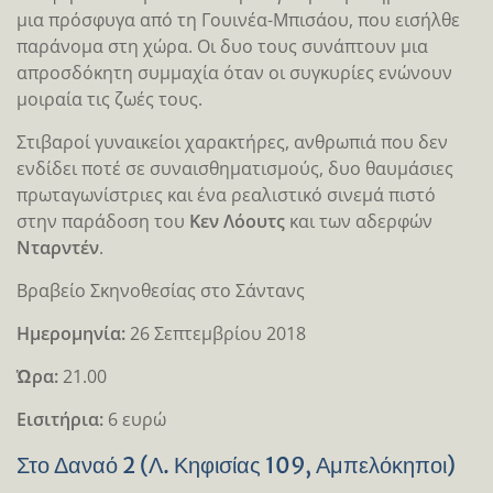
μια πρόσφυγα από τη Γουινέα-Μπισάου, που εισήλθε
παράνομα στη χώρα. Οι δυο τους συνάπτουν μια
απροσδόκητη συμμαχία όταν οι συγκυρίες ενώνουν
μοιραία τις ζωές τους.
Στιβαροί γυναικείοι χαρακτήρες, ανθρωπιά που δεν
ενδίδει ποτέ σε συναισθηματισμούς, δυο θαυμάσιες
πρωταγωνίστριες και ένα ρεαλιστικό σινεμά πιστό
στην παράδοση του
Κεν Λόουτς
και των αδερφών
Νταρντέν
.
Βραβείο Σκηνοθεσίας στο Σάντανς
Ημερομηνία:
26 Σεπτεμβρίου 2018
Ὠρα:
21.00
Εισιτήρια:
6 ευρώ
Στο Δαναό 2 (Λ. Κηφισίας 109, Αμπελόκηποι)