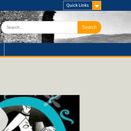
Quick Links
Search
for: