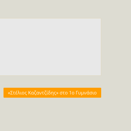
«Στέλιος Καζαντζίδης» στο 1ο Γυμνάσιο