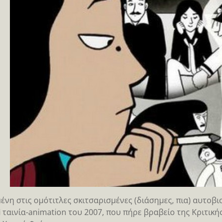
ένη στις ομότιτλες σκιτσαρισμένες (διάσημες, πια) αυτοβιο
i
ταινία-animation του 2007, που πήρε βραβείο της Κριτικ