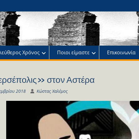
ης
πό
λεύθερος Χρόνος
Ποιοι είμαστε
Επικοινωνία
ρσέπολις» στον Αστέρα
εμβρίου 2018
Κώστας Χαλέμος