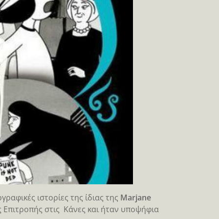
γραφικές ιστορίες της ίδιας της
Marjane
ής Επιτροπής στις Κάνες και ήταν υποψήφια