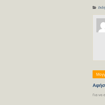
Εκδη
Πλοή
Μογγ
άρθρ
Αφήσ
Για να 