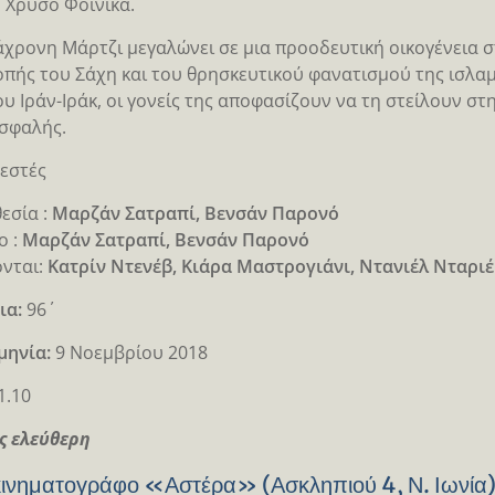
ν Χρυσό Φοίνικα.
άχρονη Μάρτζι μεγαλώνει σε μια προοδευτική οικογένεια σ
πής του Σάχη και του θρησκευτικού φανατισμού της ισλα
υ Ιράν-Ιράκ, οι γονείς της αποφασίζουν να τη στείλουν σ
ασφαλής.
εστές
εσία :
Μαρζάν Σατραπί, Βενσάν Παρονό
ο :
Μαρζάν Σατραπί, Βενσάν Παρονό
νται:
Κατρίν Ντενέβ, Κιάρα Μαστρογιάνι, Ντανιέλ Νταριέ
ια:
96΄
μηνία:
9 Νοεμβρίου 2018
1.10
ς ελεύθερη
κινηματογράφο «Αστέρα» (Ασκληπιού 4, Ν. Ιωνία