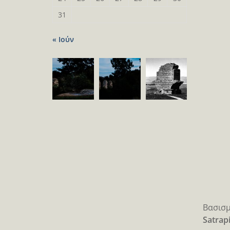
31
« Ιούν
Βασισμ
Satrap