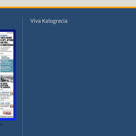
ν
Viva Kalogrecia
ων