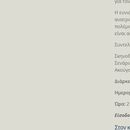
για το
Η εννι
ανατρο
πολέμο
είναι 
Συντελ
Σκηνοθ
Σενάρι
Ακούγο
Διάρκε
Ημερο
Ώρα:
2
Είσοδο
Στον 