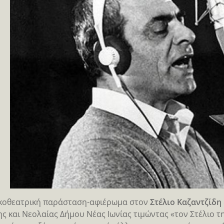
κοθεατρική παράσταση-αφιέρωμα στον
Στέλιο Καζαντζίδη
ς και Νεολαίας Δήμου Νέας Ιωνίας τιμώντας «τον Στέλιο τη