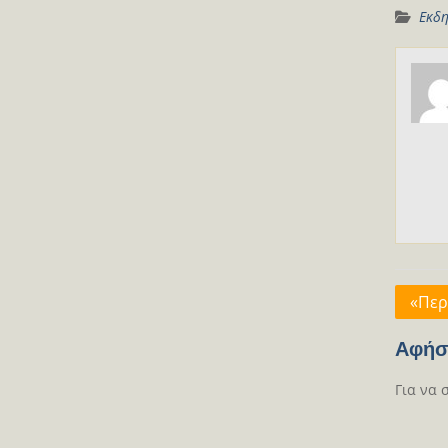
Εκδη
Πλοή
«Περ
άρθρ
Αφήσ
Για να 