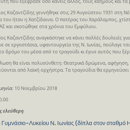
υτή που εξέφρασε όσο κανείς άλλος, τους καημούς και τ
ιος Καζαντζίδης γεννήθηκε στις 29 Αυγούστου 1931 στη Νέα
 του ήταν η Χατζίδαινα. Ο πατέρας του Χαράλαμπος, χτίστ
ΑΣ και σκοτώθηκε στα χρόνια του Εμφύλιου.
ος Καζαντζίδης αναγκάστηκε να κάνει πολλές δουλειές για ν
ε σε εργοστάσια, υφαντουργεία της Ν. Ιωνίας, πούλαγε τσ
το δρόμο του μέσα από το τραγούδι κι έγινε αυτός που ξέ
λωση θα είναι πολυσύνθετη: Θεατρικά δρώμενα, αφήγηση, 
ύονται από λαϊκή ορχήστρα. Τα τραγούδια θα ερμηνεύσε
μηνία
: 10 Νοεμβρίου 2018
20.00
ς ελεύθερη
ο Γυμνάσιο-Λυκείου Ν. Ιωνίας (δίπλα στον σταθμό