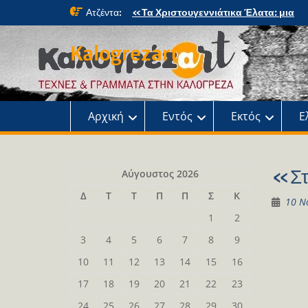
Skip
Ατζέντα:
«Τα Χριστουγεννιάτικα Έλατα: μια
to
μαγική περιπέτεια» στο κτήμα Φιξ
content
Η Χριστουγεννιάτικη συναυλία του
Kalogrezart
Ωδείου
Παρουσίαση του βιβλίου: Τα παιδιά τ
αλάνας
Παρουσίαση του βιβλίου «Τοντόρ, α
τη Σαφράμπολη στην Καλογρέζα»
Αρχική
Εντός
Εκτός
Ε
«Στ
Αύγουστος 2026
Δ
Τ
Τ
Π
Π
Σ
Κ
10 Ν
1
2
3
4
5
6
7
8
9
10
11
12
13
14
15
16
17
18
19
20
21
22
23
24
25
26
27
28
29
30