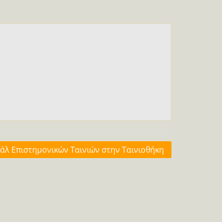
άλ Επιστημονικών Ταινιών στην Ταινιοθήκη