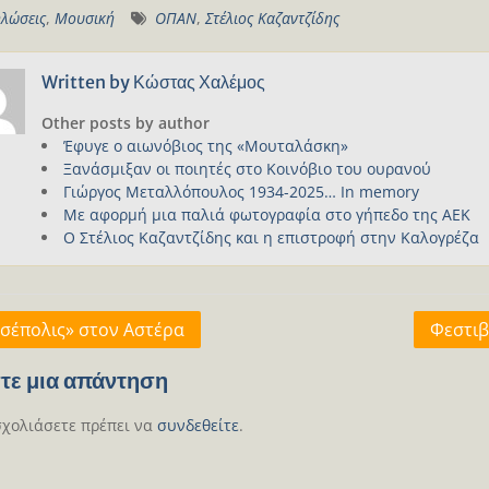
λώσεις
,
Μουσική
ΟΠΑΝ
,
Στέλιος Καζαντζίδης
Written by
Κώστας Χαλέμος
Other posts by author
Έφυγε ο αιωνόβιος της «Μουταλάσκη»
Ξανάσμιξαν οι ποιητές στο Κοινόβιο του ουρανού
Γιώργος Μεταλλόπουλος 1934-2025… In memory
Με αφορμή μια παλιά φωτογραφία στο γήπεδο της ΑΕΚ
Ο Στέλιος Καζαντζίδης και η επιστροφή στην Καλογρέζα
γηση
σέπολις» στον Αστέρα
Φεστιβ
ων
τε μια απάντηση
σχολιάσετε πρέπει να
συνδεθείτε
.