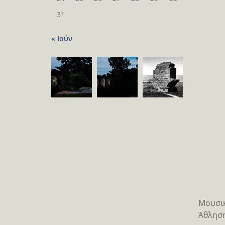
31
« Ιούν
Μουσι
Άθληση