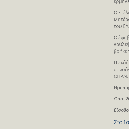
ερμηνε
Ο Στέλ
Μητέρα
του ΕΛ
Ο έφηβ
Δούλεψ
βρήκε 
Η εκδή
συνοδε
ΟΠΑΝ.
Ημερο
Ώρα
: 
Είσοδο
Στο 1