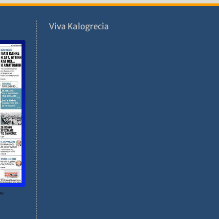
ν
Viva Kalogrecia
ων