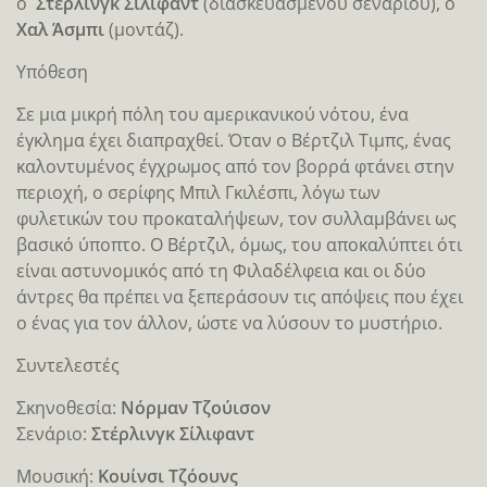
ο
Στέρλινγκ Σίλιφαντ
(διασκευασμένου σεναρίου), ο
Χαλ Άσμπι
(μοντάζ).
Υπόθεση
Σε µια µικρή πόλη του αµερικανικού νότου, ένα
έγκληµα έχει διαπραχθεί. Όταν ο Βέρτζιλ Τιµπς, ένας
καλοντυµένος έγχρωμος από τον βορρά φτάνει στην
περιοχή, ο σερίφης Μπιλ Γκιλέσπι, λόγω των
φυλετικών του προκαταλήψεων, τον συλλαµβάνει ως
βασικό ύποπτο. Ο Βέρτζιλ, όµως, του αποκαλύπτει ότι
είναι αστυνοµικός από τη Φιλαδέλφεια και οι δύο
άντρες θα πρέπει να ξεπεράσουν τις απόψεις που έχει
ο ένας για τον άλλον, ώστε να λύσουν το μυστήριο.
Συντελεστές
Σκηνοθεσία:
Νόρμαν Τζούισον
Σενάριο:
Στέρλινγκ Σίλιφαντ
Μουσική:
Κουίνσι Τζόουνς