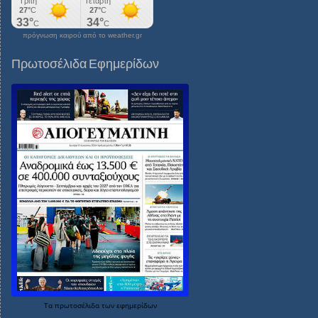
πρόγνωση καιρού από το weather.gr
Πρωτοσέλιδα Εφημερίδων
Τα
πρωτοσέλιδα
των
εφημερίδων