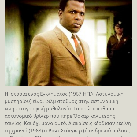
Η Ιστορία ενός Εγκλήματος (1967-ΗΠΑ- Αστυνομική,
μυστηρίου) είναι φιλμ σταθμός στην αστυνομική
κινηματογραφική μυθολογία. Το πρώτο καθαρά
αστυνομικό θρίλερ που πήρε Όσκαρ καλύτερης
ταινίας. Και όχι μόνο αυτό. Διακρίσεις κέρδισαν εκείνη
τη χρονιά (1968) ο
Ροντ Στάιγκερ
(α΄ ανδρικού ρόλου),