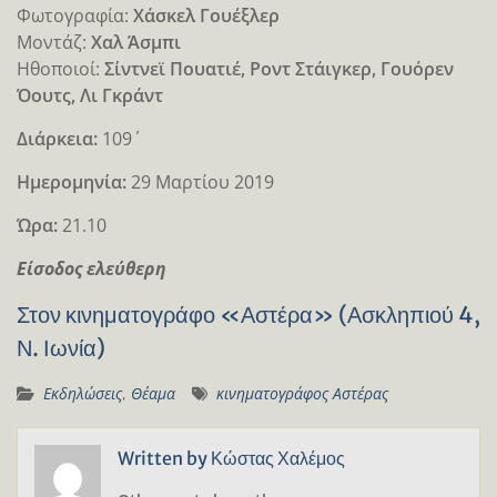
Φωτογραφία:
Χάσκελ Γουέξλερ
Μοντάζ:
Χαλ Άσμπι
Ηθοποιοί:
Σίντνεϊ Πουατιέ, Ροντ Στάιγκερ, Γουόρεν
Όουτς, Λι Γκράντ
Διάρκεια:
109΄
Ημερομηνία:
29 Μαρτίου 2019
Ώρα:
21.10
Είσοδος ελεύθερη
Στον κινηματογράφο «Αστέρα» (Ασκληπιού 4,
Ν. Ιωνία)
Εκδηλώσεις
,
Θέαμα
κινηματογράφος Αστέρας
Written by
Κώστας Χαλέμος