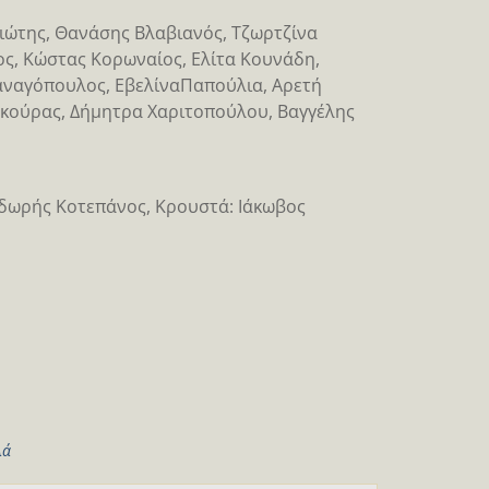
ιώτης, Θανάσης Βλαβιανός, Τζωρτζίνα
ς, Κώστας Κορωναίος, Ελίτα Κουνάδη,
αναγόπουλος, ΕβελίναΠαπούλια, Αρετή
εκούρας, Δήμητρα Χαριτοπούλου, Βαγγέλης
οδωρής Κοτεπάνος, Κρουστά: Ιάκωβος
λά