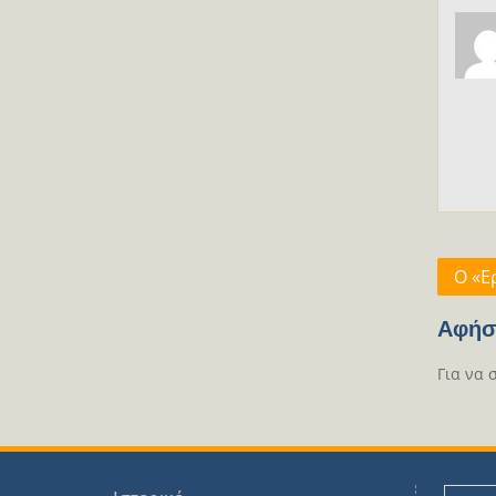
Πλοή
Ο «Ε
άρθρ
Αφήσ
Για να 