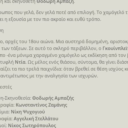
η και σκηνοθέτη
Θοδωρή Αμπαζή
.
ωπος που γελά, δεν γελά ποτέ από επιλογή. Το χαμόγελό
ει η εξουσία με τον πιο ακραίο και ευθύ τρόπο.
ση
ο, αρχές του 18ου αιώνα. Μια αυστηρά δομημένη, αριστοκ
 των τάξεων. Σε αυτό το σκληρό περιβάλλον, ο
Γκουίνπλεϊ
ο -ένα μόνιμα χαραγμένο χαμόγελο ως εκδίκηση από τον βα
 τυφλή
Ντία
. Ως μέλος ενός θιάσου, σύντομα, θα γίνει διά
αίζει τα πιο τρελά παιχνίδια: όταν βρεθεί σε θέση ισχύος
 αντιμέτωπος με την αναλγησία των ισχυρών.
εστές
η-Σκηνοθεσία:
Θοδωρής Αμπαζής
γραφία:
Κωνσταντίνος Ζαμάνης
ύμια:
Νίκη Ψυχογιού
ραφία:
Αγγελική Στελλάτου
μοί:
Νίκος Σωτηρόπουλος