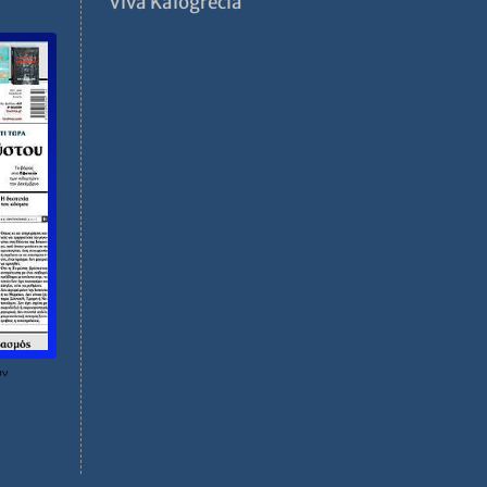
ν
Viva Kalogrecia
ων