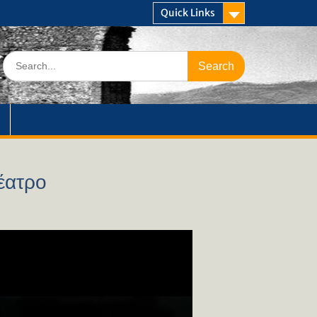
Quick Links
Search
for:
έατρο