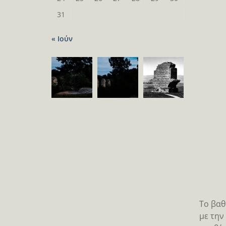
31
« Ιούν
Το βαθ
με την