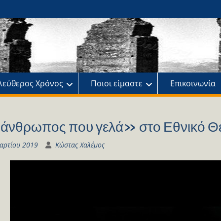
ης
πό
λεύθερος Χρόνος
Ποιοι είμαστε
Επικοινωνία
άνθρωπος που γελά» στο Εθνικό Θ
αρτίου 2019
Κώστας Χαλέμος