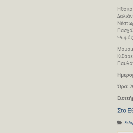
Ηθοποι
Δαλιάν
Νέστωρ
Πασχάλ
Ψωμάς
Μουσικ
Κιθάρε
Παυλόπ
Ημερο
Ώρα
: 
Εισιτή
Στο Ε
Εκδη