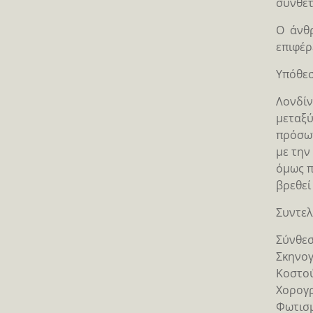
συνθέτ
Ο άνθρ
επιφέρ
Υπόθε
Λονδίν
μεταξύ
πρόσωπ
με την
όμως π
βρεθεί
Συντελ
Σύνθεσ
Σκηνο
Κοστο
Χορογ
Φωτισ