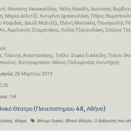
οί: Θανάσης Ακοκκαλίδης, Νέλη Αλκάδη, Διονύσης Βερβιτσ
η, Μαρία Δελετζέ, Αντιγόνη Δρακουλάκη, Πάρις Θωμόπουλο
 Κοψιδάς, Δαυίδ Μαλτέζε, Ελένη Μπούκλη, Παναγιώτης Π
η, Αιμιλιανός Σταματάκης, Λυδία Τζανουδάκη, Σπύρος Τσ
οί:
ς: Γιάννης Αναστασάκης, Τσέλο: Σοφία Ευκλείδη, Πιάνο: Θ
ουλος, Κοντραμπάσο: Θάνος Πολυμενέας Λιοντήρης
μηνία:
28 Μαρτίου 2019
20.30
ρια:
15€
θνικό Θέατρο (Πανεπιστημίου 48, Αθήνα)
λώσεις
,
Θέαμα
Βίκτωρ Ουγκώ
,
Εθνικό Θέατρο
,
Ο άνθρωπος που γε