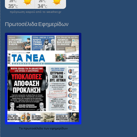
πρόγνωση καιρού από το weather.gr
Πρωτοσέλιδα Εφημερίδων
Τα
πρωτοσέλιδα
των
εφημερίδων