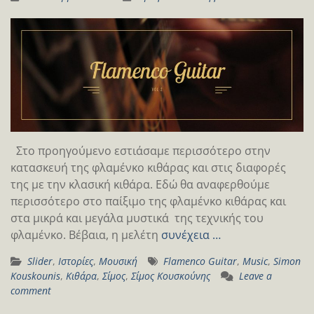
Στο προηγούμενο εστιάσαμε περισσότερο στην
κατασκευή της φλαμένκο κιθάρας και στις διαφορές
της με την κλασική κιθάρα. Εδώ θα αναφερθούμε
περισσότερο στο παίξιμο της φλαμένκο κιθάρας και
στα μικρά και μεγάλα μυστικά της τεχνικής του
φλαμένκο. Βέβαια, η μελέτη
συνέχεια …
Slider
,
Ιστορίες
,
Μουσική
Flamenco Guitar
,
Music
,
Simon
Kouskounis
,
Κιθάρα
,
Σίμος
,
Σίμος Κουσκούνης
Leave a
comment