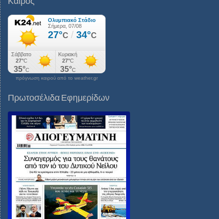
Καιρός
πρόγνωση καιρού από το weather.gr
Πρωτοσέλιδα Εφημερίδων