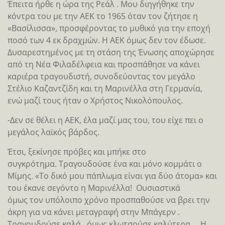
Έπειτα ήρθε η ώρα της Ρεάλ . Μου διηγήθηκε την
κόντρα του με την ΑΕΚ το 1965 όταν τον ζήτησε η
«Βασίλισσα», προσφέροντας το μυθικό για την εποχή
ποσό των 4 εκ δραχμών. Η ΑΕΚ όμως δεν τον έδωσε.
Δυσαρεστημένος με τη στάση της Ένωσης αποχώρησε
από τη Νέα Φιλαδέλφεια και προσπάθησε να κάνει
καριέρα τραγουδιστή, συνοδεύοντας τον μεγάλο
Στέλιο Καζαντζίδη και τη Μαρινέλλα στη Γερμανία,
ενώ μαζί τους ήταν ο Χρήστος Νικολόπουλος.
-Δεν σε θέλει η ΑΕΚ, έλα μαζί μας του, του είχε πει ο
μεγάλος λαϊκός βάρδος.
Έτσι, ξεκίνησε πρόβες και μπήκε στο
συγκρότημα. Τραγουδούσε ένα και μόνο κομμάτι ο
Μίμης. «Το δικό μου πάπλωμα είναι για δύο άτομα» και
του έκανε σεγόντο η Μαρινέλλα! Ουσιαστικά
όμως τον υπόλοιπο χρόνο προσπαθούσε να βρει την
άκρη για να κάνει μεταγραφή στην Μπάγερν .
Τραγουδούσε καλά , όμως κλωτσούσε καλύτερα … Η