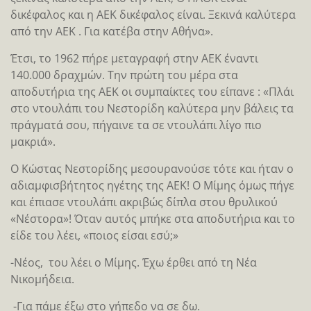
δικέφαλος και η ΑΕΚ δικέφαλος είναι. Ξεκινά καλύτερα
από την ΑΕΚ . Για κατέβα στην Αθήνα».
Έτσι, το 1962 πήρε μεταγραφή στην ΑΕΚ έναντι
140.000 δραχμών. Την πρώτη του μέρα στα
αποδυτήρια της ΑΕΚ οι συμπαίκτες του είπανε : «Πλάι
στο ντουλάπι του Νεστορίδη καλύτερα μην βάλεις τα
πράγματά σου, πήγαινε τα σε ντουλάπι λίγο πιο
μακριά».
Ο Κώστας Νεστορίδης μεσουρανούσε τότε και ήταν ο
αδιαμφισβήτητος ηγέτης της ΑΕΚ! Ο Μίμης όμως πήγε
και έπιασε ντουλάπι ακριβώς δίπλα στου θρυλικού
«Νέστορα»! Όταν αυτός μπήκε στα αποδυτήρια και το
είδε του λέει, «ποιος είσαι εσύ;»
-Νέος, του λέει ο Μίμης. Έχω έρθει από τη Νέα
Νικομήδεια.
-Για πάμε έξω στο γήπεδο να σε δω.