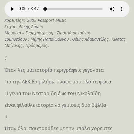
Χορευτές © 2003 Passport Music
Στίχοι : Λάκης Δήμου
Μουσική – Ενορχήστρωση : Σίμος Κουσκούνης
Ερμηνεύουν : Μίμης Παπαϊωάννου , Θέμης Αδαμαντίδης , Κώστας
Μπίγαλης , Πρόδρομος .
C
Όταν λες μια ιστορία περιγράφεις γεγονότα
Για την ΑΕΚ θα μιλήσω άναψε μου όλα τα φώτα
Η γενιά του Νεστορίδη έως του Νικολαΐδη
είναι φίλαθλε ιστορία να γεμίσεις δυό βιβλία
R
Ήταν όλοι παιχταράδες με την μπάλα χορευτές