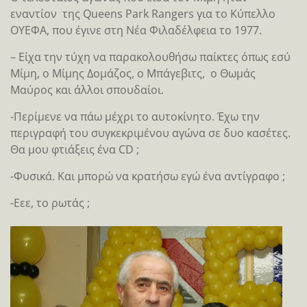
εναντίον της Queens Park Rangers για το Κύπελλο
ΟΥΕΦΑ, που έγινε στη Νέα Φιλαδέλφεια το 1977.
– Είχα την τύχη να παρακολουθήσω παίκτες όπως εσύ
Μίμη, ο Μίμης Δομάζος, ο Μπάγεβιτς, ο Θωμάς
Μαύρος και άλλοι σπουδαίοι.
-Περίμενε να πάω μέχρι το αυτοκίνητο. Έχω την
περιγραφή του συγκεκριμένου αγώνα σε δυο κασέτες.
Θα μου φτιάξεις ένα CD ;
-Φυσικά. Και μπορώ να κρατήσω εγώ ένα αντίγραφο ;
-Εεε, το ρωτάς ;