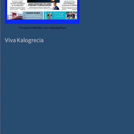
Τα
πρωτοσέλιδα
των
εφημερίδων
Viva Kalogrecia