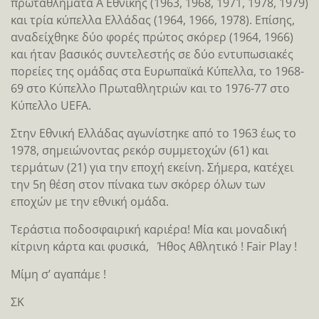
πρωταθλήματα Α΄ Εθνικής (1963, 1968, 1971, 1978, 1979)
και τρία κύπελλα Ελλάδας (1964, 1966, 1978). Επίσης,
αναδείχθηκε δύο φορές πρώτος σκόρερ (1964, 1966)
και ήταν βασικός συντελεστής σε δύο εντυπωσιακές
πορείες της ομάδας στα Ευρωπαϊκά Κύπελλα, το 1968-
69 στο Κύπελλο Πρωταθλητριών και το 1976-77 στο
Kύπελλο UEFA.
Στην Εθνική Ελλάδας αγωνίστηκε από το 1963 έως το
1978, σημειώνοντας ρεκόρ συμμετοχών (61) και
τερμάτων (21) για την εποχή εκείνη. Σήμερα, κατέχει
την 5η θέση στον πίνακα των σκόρερ όλων των
εποχών με την εθνική ομάδα.
Τεράστια ποδοσφαιρική καριέρα! Μία και μοναδική
κίτρινη κάρτα και φυσικά, Ήθος Αθλητικό ! Fair Play !
Μίμη σ’ αγαπάμε !
ΣΚ