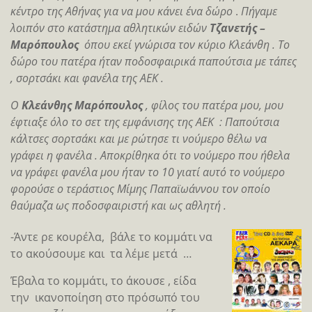
κέντρο της Αθήνας για να μου κάνει ένα δώρο
.
Πήγαμε
λοιπόν στο κατάστημα αθλητικών ειδών
Τζανετής –
Μαρόπουλος
όπου εκεί γνώρισα τον κύριο Κλεάνθη . Το
δώρο του πατέρα ήταν ποδοσφαιρικά παπούτσια με τάπες
, σορτσάκι και φανέλα της ΑΕΚ .
Ο
Κλεάνθης Μαρόπουλος
, φίλος του πατέρα μου, μου
έφτιαξε όλο το σετ της εμφάνισης της ΑΕΚ : Παπούτσια
κάλτσες σορτσάκι και με ρώτησε τι νούμερο θέλω να
γράφει η φανέλα .
Αποκρίθηκα ότι το νούμερο που ήθελα
να γράφει φανέλα μου ήταν το 10 γιατί αυτό το νούμερο
φορούσε ο τεράστιος Μίμης Παπαϊωάννου τον οποίο
θαύμαζα ως ποδοσφαιριστή και ως αθλητή .
-Άντε ρε κουρέλα, βάλε το κομμάτι να
το ακούσουμε και τα λέμε μετά …
Έβαλα το κομμάτι, το άκουσε , είδα
την ικανοποίηση στο πρόσωπό του