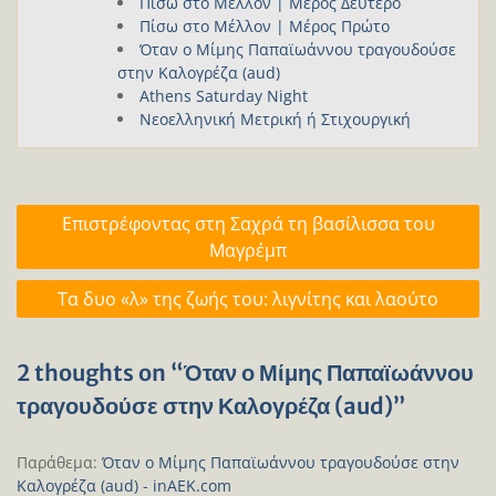
Πίσω στο Μέλλον | Μέρος Δεύτερο
Πίσω στο Μέλλον | Μέρος Πρώτο
Όταν ο Μίμης Παπαϊωάννου τραγουδούσε
στην Καλογρέζα (aud)
Athens Saturday Night
Νεοελληνική Μετρική ή Στιχουργική
Πλοήγηση
Επιστρέφοντας στη Σαχρά τη βασίλισσα του
άρθρων
Μαγρέμπ
Τα δυο «λ» της ζωής του: λιγνίτης και λαούτο
2 thoughts on “Όταν ο Μίμης Παπαϊωάννου
τραγουδούσε στην Καλογρέζα (aud)”
Παράθεμα:
Όταν ο Μίμης Παπαϊωάννου τραγουδούσε στην
Καλογρέζα (aud) - inAEK.com