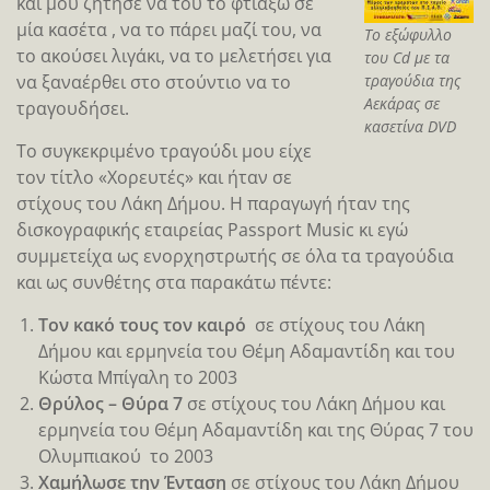
και μου ζήτησε να του το φτιάξω σε
μία κασέτα , να το πάρει μαζί του, να
Το εξώφυλλο
το ακούσει λιγάκι, να το μελετήσει για
του Cd με τα
να ξαναέρθει στο στούντιο να το
τραγούδια της
Αεκάρας σε
τραγουδήσει.
κασετίνα DVD
Το συγκεκριμένο τραγούδι μου είχε
τον τίτλο «Χορευτές» και ήταν σε
στίχους του Λάκη Δήμου. Η παραγωγή ήταν της
δισκογραφικής εταιρείας Passport Music κι εγώ
συμμετείχα ως ενορχηστρωτής σε όλα τα τραγούδια
και ως συνθέτης στα παρακάτω πέντε:
Τον κακό τους τον καιρό
σε στίχους του Λάκη
Δήμου και ερμηνεία του Θέμη Αδαμαντίδη και του
Κώστα Μπίγαλη το 2003
Θρύλος – Θύρα 7
σε στίχους του Λάκη Δήμου και
ερμηνεία του Θέμη Αδαμαντίδη και της Θύρας 7 του
Ολυμπιακού το 2003
Χαμήλωσε την Ένταση
σε στίχους του Λάκη Δήμου